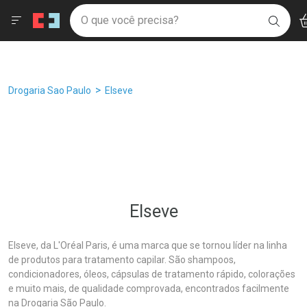
Drogaria São Paulo
Âncoras
Menu
Ac
Ir direto para a home
O que você precisa?
Filtros
Ordenar por
BUSC
Navegue pela página
Ir direto para o conteúdo
Faça a sua busca
Ir direto para a busca
Ir direto para a conta
Ir direto para a ajuda
Breadcrumb
Drogaria Sao Paulo
Elseve
Ir direto para a notificações
Ir direto para o carrinho
Ir direto para o menu
Elseve
Elseve, da L'Oréal Paris, é uma marca que se tornou líder na linha
de produtos para tratamento capilar. São shampoos,
condicionadores, óleos, cápsulas de tratamento rápido, colorações
e muito mais, de qualidade comprovada, encontrados facilmente
na Drogaria São Paulo.