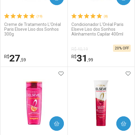
(19)
(8)
Creme de Tratamento L'Oréal
Condicionador L'Oréal Paris
Paris Elseve Liso dos Sonhos
Elseve Liso dos Sonhos
300g
Alinhamento Capilar 400ml
Ativar Desconto
Ativar Desconto
20% OFF
R$ 40,19
Comprar sem Desconto
Comprar sem Desconto
27
31
R$
Comprar sem Desconto
R$
Comprar sem Desconto
Por R$ 22,99/cada
Por R$ 31,99/cada
,59
,99
Por R$ 22,99/cada
Por R$ 31,99/cada
ADICIONAR AOS FAVORITOS
ADI
FECHAR
FECHAR
F
F
Laboratório
Por Menos
Laboratório
Por Menos
COMPRAR
COMPRAR