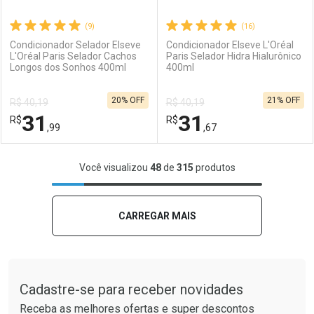
(9)
(16)
Condicionador Selador Elseve
Condicionador Elseve L'Oréal
L'Oréal Paris Selador Cachos
Paris Selador Hidra Hialurônico
Longos dos Sonhos 400ml
400ml
Ativar Desconto
Ativar Desconto
20% OFF
21% OFF
R$ 40,19
R$ 40,19
Comprar sem Desconto
Comprar sem Desconto
31
31
R$
Comprar sem Desconto
R$
Comprar sem Desconto
Por R$ 31,99/cada
Por R$ 38,99/cada
,99
,67
Por R$ 31,99/cada
Por R$ 38,99/cada
FECHAR
FECHAR
F
F
Você visualizou
48
de
315
produtos
Laboratório
Por Menos
Laboratório
Por Menos
CARREGAR MAIS
Tudo sobre a Drogaria São Paulo
Cadastre-se para receber novidades
Receba as melhores ofertas e super descontos