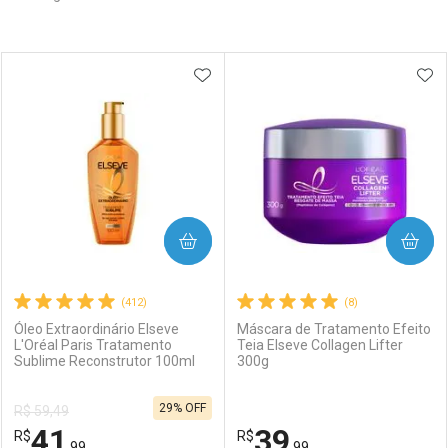
Prateleira
ADICIONAR AOS FAVORITOS
ADI
COMPRAR
COMPRAR
(412)
(8)
Óleo Extraordinário Elseve
Máscara de Tratamento Efeito
L'Oréal Paris Tratamento
Teia Elseve Collagen Lifter
Sublime Reconstrutor 100ml
300g
29% OFF
R$ 59,49
41
39
R$
R$
,99
,99