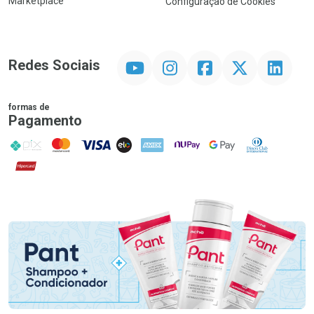
Marketplace
Configuração de Cookies
YouTube
Instagram
Facebook
Twitter
Linkedin
Redes Sociais
formas de
Pagamento
PIX
MasterCard
VISA
ELO
AMEX
NuPay
Google Pay
Diners Club
Hipercard
Promoção em Destaque