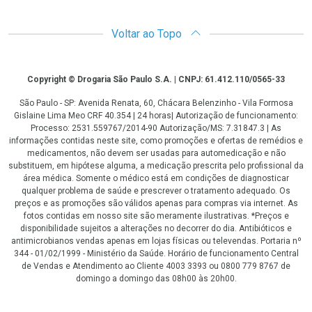
Voltar ao Topo
Copyright
Copyright © Drogaria São Paulo S.A. | CNPJ: 61.412.110/0565-33
São Paulo - SP: Avenida Renata, 60, Chácara Belenzinho - Vila Formosa
Gislaine Lima Meo CRF 40.354 | 24 horas| Autorização de funcionamento:
Processo: 2531.559767/2014-90 Autorização/MS: 7.31847.3 | As
informações contidas neste site, como promoções e ofertas de remédios e
medicamentos, não devem ser usadas para automedicação e não
substituem, em hipótese alguma, a medicação prescrita pelo profissional da
área médica. Somente o médico está em condições de diagnosticar
qualquer problema de saúde e prescrever o tratamento adequado. Os
preços e as promoções são válidos apenas para compras via internet. As
fotos contidas em nosso site são meramente ilustrativas. *Preços e
disponibilidade sujeitos a alterações no decorrer do dia. Antibióticos e
antimicrobianos vendas apenas em lojas físicas ou televendas. Portaria nº
344 - 01/02/1999 - Ministério da Saúde. Horário de funcionamento Central
de Vendas e Atendimento ao Cliente 4003 3393 ou 0800 779 8767 de
domingo a domingo das 08h00 às 20h00.
LGPD Aceite os Cookies