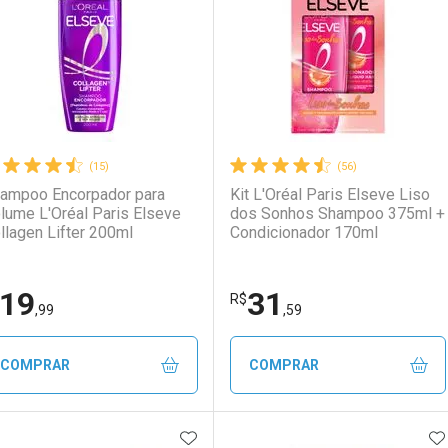
aboratório
or Menos
Laboratório
Por Menos
(15)
(56)
ampoo Encorpador para
Kit L'Oréal Paris Elseve Liso
lume L'Oréal Paris Elseve
dos Sonhos Shampoo 375ml +
llagen Lifter 200ml
Condicionador 170ml
19
31
Ativar Desconto
Ativar Desconto
R$
,99
,59
Comprar sem Desconto
Comprar sem Desconto
Comprar sem Desconto
Comprar sem Desconto
COMPRAR
COMPRAR
Por R$ 41,99/cada
Por R$ 41,99/cada
Por R$ 29,99/cada
Por R$ 29,99/cada
ADICIONAR AOS FAVORITOS
A
FECHAR
FECHAR
F
F