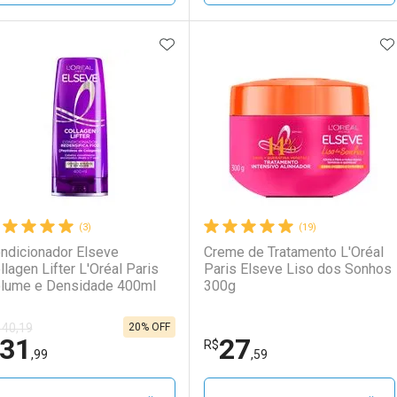
ADICIONAR AOS FAVORITOS
A
FECHAR
FECHAR
F
F
aboratório
or Menos
Laboratório
Por Menos
(3)
(19)
ndicionador Elseve
Creme de Tratamento L'Oréal
llagen Lifter L'Oréal Paris
Paris Elseve Liso dos Sonhos
lume e Densidade 400ml
300g
20% OFF
 40,19
31
27
Ativar Desconto
Ativar Desconto
R$
,99
,59