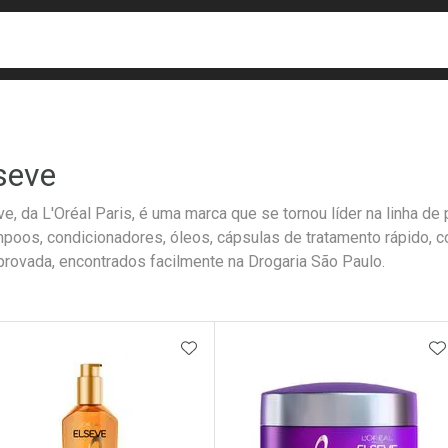
busca
isa?
seve
ve, da L'Oréal Paris, é uma marca que se tornou líder na linha de
poos, condicionadores, óleos, cápsulas de tratamento rápido, c
rovada, encontrados facilmente na Drogaria São Paulo.
ateleira
ADICIONAR AOS FAVORITOS
A