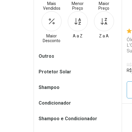
Mais
Menor
Maior
Vendidos
Preço
Preço
Maior
A a Z
Z a A
Ól
Desconto
L'
Su
Filtros
Outros
R$
R$
Protetor Solar
Shampoo
Condicionador
Shampoo e Condicionador
L
P