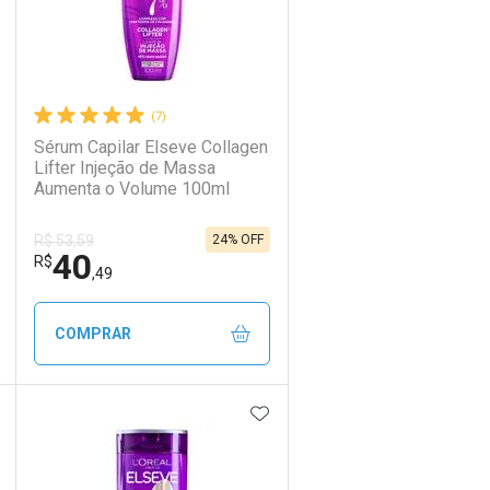
(7)
Sérum Capilar Elseve Collagen
Lifter Injeção de Massa
Aumenta o Volume 100ml
24% OFF
R$ 53,59
40
R$
,49
COMPRAR
DICIONAR AOS FAVORITOS
ADICIONAR AOS FAVORIT
ECHAR
ECHAR
FECHAR
FECHAR
Laboratório
Por Menos