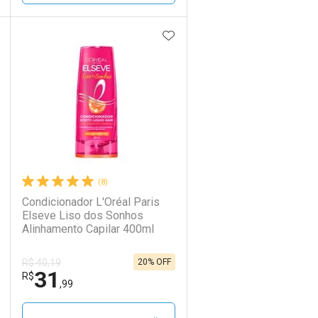
DICIONAR AOS FAVORITOS
ADICIONAR AOS FAVORIT
ECHAR
ECHAR
FECHAR
FECHAR
Laboratório
Por Menos
(8)
Condicionador L'Oréal Paris
Elseve Liso dos Sonhos
Alinhamento Capilar 400ml
20% OFF
R$ 40,19
31
Ativar Desconto
R$
,99