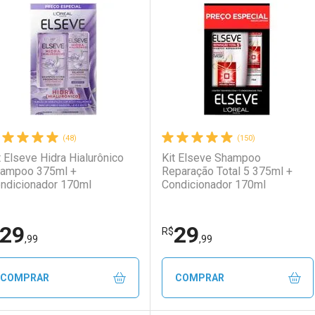
aboratório
or Menos
Laboratório
Por Menos
(48)
(150)
t Elseve Hidra Hialurônico
Kit Elseve Shampoo
ampoo 375ml +
Reparação Total 5 375ml +
ndicionador 170ml
Condicionador 170ml
29
29
Ativar Desconto
Ativar Desconto
R$
,99
,99
Comprar sem Desconto
Comprar sem Desconto
Comprar sem Desconto
Comprar sem Desconto
COMPRAR
COMPRAR
Por R$ 19,99/cada
Por R$ 19,99/cada
Por R$ 31,59/cada
Por R$ 31,59/cada