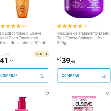
(412)
(8)
eo Extraordinário Elseve
Máscara de Tratamento Efeito
Oréal Paris Tratamento
Teia Elseve Collagen Lifter
blime Reconstrutor 100ml
300g
29% OFF
 59,49
41
39
R$
,99
,99
COMPRAR
COMPRAR
ADICIONAR AOS FAVORITOS
A
FECHAR
FECHAR
F
F
aboratório
or Menos
Laboratório
Por Menos