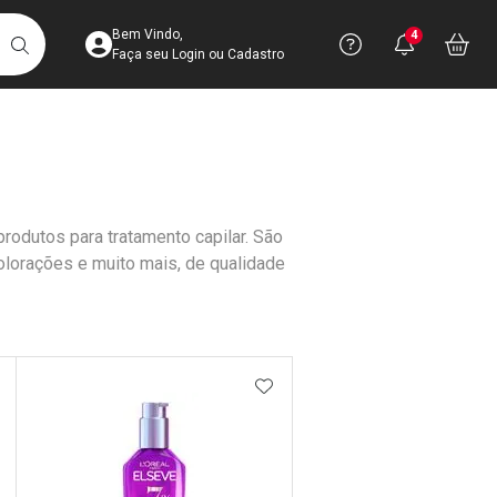
Acesse sua Conta
Precisa de 
Notific
Aces
Bem Vindo,
4
Você po
notifica
Vo
it
BUSCAR
Ver Recursos 
Faça seu Login ou Cadastro
Atendimento ao 
Central de Ajud
 produtos para tratamento capilar. São
Televendas
olorações e muito mais, de qualidade
4003-3393
DICIONAR AOS FAVORITOS
ADICIONAR AOS FAVORIT