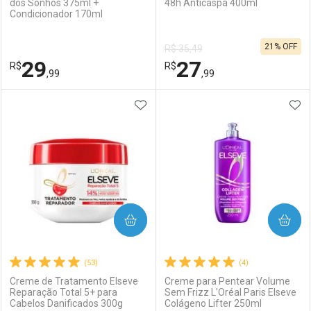
dos Sonhos 375ml +
48h Anticaspa 400ml
Condicionador 170ml
Ativar Desconto
Ativar Desconto
21% OFF
R$ 35,49
Comprar sem Desconto
Comprar sem Desconto
29
27
R$
Comprar sem Desconto
R$
Comprar sem Desconto
Por R$ 37,59/cada
Por R$ 27,99/cada
,99
,99
Por R$ 37,59/cada
Por R$ 27,99/cada
ADICIONAR AOS FAVORITOS
ADI
FECHAR
FECHAR
F
F
Laboratório
Por Menos
Laboratório
Por Menos
COMPRAR
COMPRAR
(53)
(4)
Creme de Tratamento Elseve
Creme para Pentear Volume
Reparação Total 5+ para
Sem Frizz L'Oréal Paris Elseve
Cabelos Danificados 300g
Colágeno Lifter 250ml