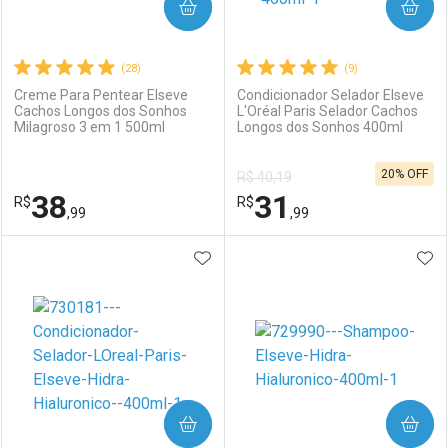
COMPRAR
COMPRAR
(28)
(9)
Creme Para Pentear Elseve
Condicionador Selador Elseve
Cachos Longos dos Sonhos
L'Oréal Paris Selador Cachos
Milagroso 3 em 1 500ml
Longos dos Sonhos 400ml
Ativar Desconto
Ativar Desconto
20% OFF
R$ 40,19
Comprar sem Desconto
Comprar sem Desconto
38
31
R$
Comprar sem Desconto
R$
Comprar sem Desconto
Por R$ 18,68/cada
Por R$ 19,59/cada
,99
,99
Por R$ 18,68/cada
Por R$ 19,59/cada
ADICIONAR AOS FAVORITOS
ADI
FECHAR
FECHAR
F
F
Laboratório
Por Menos
Laboratório
Por Menos
COMPRAR
COMPRAR