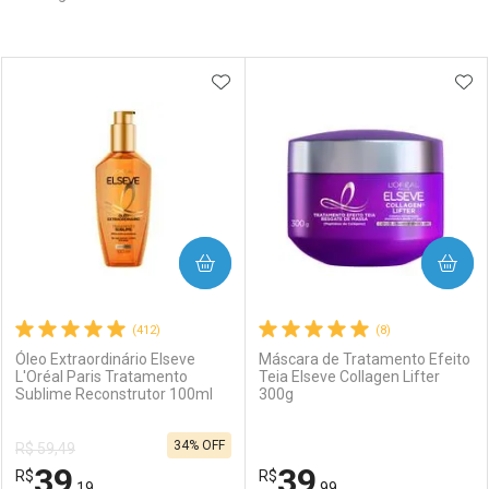
Prateleira
ADICIONAR AOS FAVORITOS
ADI
COMPRAR
COMPRAR
(412)
(8)
Óleo Extraordinário Elseve
Máscara de Tratamento Efeito
L'Oréal Paris Tratamento
Teia Elseve Collagen Lifter
Sublime Reconstrutor 100ml
300g
34% OFF
R$ 59,49
39
39
R$
R$
,19
,99