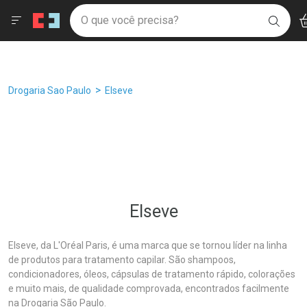
Drogaria São Paulo
Âncoras
Menu
Ac
Ir direto para a home
O que você precisa?
Filtros
Ordenar por
BUSC
Navegue pela página
Ir direto para o conteúdo
Faça a sua busca
Ir direto para a busca
Ir direto para a conta
Ir direto para a ajuda
Breadcrumb
Drogaria Sao Paulo
Elseve
Ir direto para a notificações
Ir direto para o carrinho
Ir direto para o menu
Elseve
Elseve, da L'Oréal Paris, é uma marca que se tornou líder na linha
de produtos para tratamento capilar. São shampoos,
condicionadores, óleos, cápsulas de tratamento rápido, colorações
e muito mais, de qualidade comprovada, encontrados facilmente
na Drogaria São Paulo.