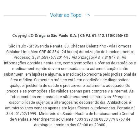
Voltar ao Topo
Copyright
Copyright © Drogaria São Paulo S.A. | CNPJ: 61.412.110/0565-33
São Paulo - SP: Avenida Renata, 60, Chácara Belenzinho - Vila Formosa
Gislaine Lima Meo CRF 40.354 | 24 horas| Autorização de funcionamento:
Processo: 2531.559767/2014-90 Autorização/MS: 7.31847.3 | As
informações contidas neste site, como promoções e ofertas de remédios e
medicamentos, não devem ser usadas para automedicação e não
substituem, em hipótese alguma, a medicação prescrita pelo profissional da
área médica. Somente o médico está em condições de diagnosticar
qualquer problema de saúde e prescrever o tratamento adequado. Os
preços e as promoções são válidos apenas para compras via internet. As
fotos contidas em nosso site são meramente ilustrativas. *Preços e
disponibilidade sujeitos a alterações no decorrer do dia. Antibióticos e
antimicrobianos vendas apenas em lojas físicas ou televendas. Portaria nº
344 - 01/02/1999 - Ministério da Saúde. Horário de funcionamento Central
de Vendas e Atendimento ao Cliente 4003 3393 ou 0800 779 8767 de
domingo a domingo das 08h00 às 20h00.
LGPD Aceite os Cookies