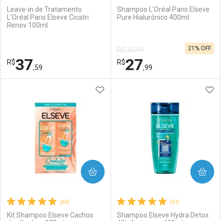
Leave-in de Tratamento
Shampoo L'Oréal Paris Elseve
L'Oréal Paris Elseve Cicatri
Pure Hialurônico 400ml
Renov 100ml
Ativar Desconto
Ativar Desconto
21% OFF
R$ 35,49
Comprar sem Desconto
Comprar sem Desconto
37
27
R$
Comprar sem Desconto
R$
Comprar sem Desconto
Por R$ 31,99/cada
Por R$ 27,99/cada
,59
,99
Por R$ 31,99/cada
Por R$ 27,99/cada
ADICIONAR AOS FAVORITOS
ADI
FECHAR
FECHAR
F
F
Laboratório
Por Menos
Laboratório
Por Menos
COMPRAR
COMPRAR
(65)
(51)
Kit Shampoo Elseve Cachos
Shampoo Elseve Hydra Detox