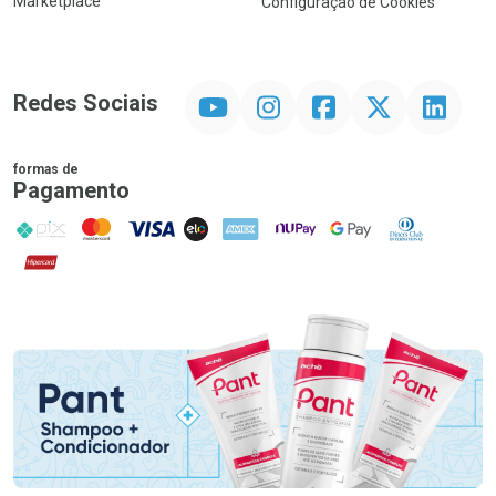
Marketplace
Configuração de Cookies
YouTube
Instagram
Facebook
Twitter
Linkedin
Redes Sociais
formas de
Pagamento
PIX
MasterCard
VISA
ELO
AMEX
NuPay
Google Pay
Diners Club
Hipercard
Promoção em Destaque