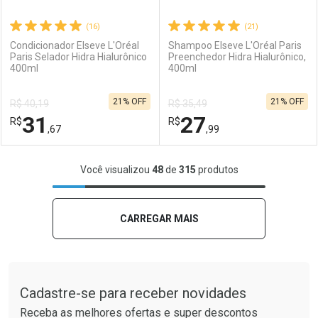
(16)
(21)
Condicionador Elseve L'Oréal
Shampoo Elseve L'Oréal Paris
Paris Selador Hidra Hialurônico
Preenchedor Hidra Hialurônico,
400ml
400ml
Ativar Desconto
Ativar Desconto
21% OFF
21% OFF
R$ 40,19
R$ 35,49
Comprar sem Desconto
Comprar sem Desconto
31
27
R$
Comprar sem Desconto
R$
Comprar sem Desconto
Por R$ 38,99/cada
Por R$ 31,99/cada
,67
,99
Por R$ 38,99/cada
Por R$ 31,99/cada
FECHAR
FECHAR
F
F
Você visualizou
48
de
315
produtos
Laboratório
Por Menos
Laboratório
Por Menos
CARREGAR MAIS
Tudo sobre a Drogaria São Paulo
Cadastre-se para receber novidades
Receba as melhores ofertas e super descontos