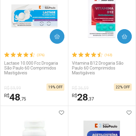
COMPRAR
COMPRAR
(376)
(163)
Lactase 10.000 Fcc Drogaria
Vitamina B12 Drogaria São
São Paulo 60 Comprimidos
Paulo 60 Comprimidos
Mastigáveis
Mastigáveis
19% OFF
22% OFF
R$ 59,99
R$ 36,59
48
28
R$
R$
,75
,37
ADICIONAR AOS FAVORITOS
ADI
FECHAR
FECHAR
F
F
Laboratório
Por Menos
Laboratório
Por Menos