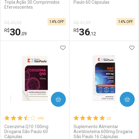
Tripla Ação 30 Comprimidos
Paulo 60 Cápsulas
Efervescentes
Ativar Desconto
Ativar Desconto
14% OFF
14% OFF
R$ 34,99
R$ 41,99
Comprar sem Desconto
Comprar sem Desconto
30
36
R$
Comprar sem Desconto
R$
Comprar sem Desconto
Por R$ 14,87/cada
Por R$ 89,09/cada
,09
,12
Por R$ 14,87/cada
Por R$ 89,09/cada
ADICIONAR AOS FAVORITOS
ADI
FECHAR
FECHAR
F
F
Laboratório
Por Menos
Laboratório
Por Menos
COMPRAR
COMPRAR
(49)
(2)
Coenzima Q10 100mg
Suplemento Alimentar
Drogaria São Paulo 60
Acetilcisteína 600mg Drogaria
Cápsulas
São Paulo 16 Cápsulas