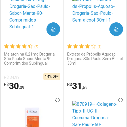
COMPRAR
COMPRAR
(7)
(1)
Melatonina 0,21mg Drogaria
Extrato de Própolis Aquoso
São Paulo Sabor Menta 90
Drogaria São Paulo Sem Álcool
Comprimidos Sublingual
30ml
Ativar Desconto
Ativar Desconto
14% OFF
R$ 34,99
Comprar sem Desconto
Comprar sem Desconto
30
31
R$
Comprar sem Desconto
R$
Comprar sem Desconto
Por R$ 79,99/cada
Por R$ 29,99/cada
,09
,59
Por R$ 79,99/cada
Por R$ 29,99/cada
ADICIONAR AOS FAVORITOS
ADI
FECHAR
FECHAR
F
F
Laboratório
Por Menos
Laboratório
Por Menos