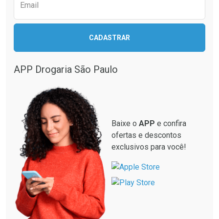
Comprar sem Desconto
Comprar sem Desconto
Email
Comprar sem Desconto
Comprar sem Desconto
Por R$ 226,76/cada
Por R$ 114,99/cada
Por R$ 226,76/cada
Por R$ 114,99/cada
CADASTRAR
APP Drogaria São Paulo
Baixe o
APP
e confira
ofertas e descontos
exclusivos para você!