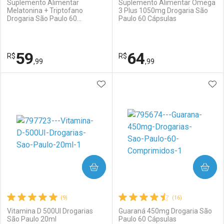
Suplemento Alimentar
Suplemento Alimentar Ômega
Melatonina + Triptofano
3 Plus 1050mg Drogaria São
Drogaria São Paulo 60
Paulo 60 Cápsulas
Ativar Desconto
Ativar Desconto
Cápsulas
Comprar sem Desconto
Comprar sem Desconto
59
64
R$
Comprar sem Desconto
R$
Comprar sem Desconto
Por R$ 36,44/cada
Por R$ 34,99/cada
,99
,99
Por R$ 36,44/cada
Por R$ 34,99/cada
ADICIONAR AOS FAVORITOS
ADI
FECHAR
FECHAR
F
F
Laboratório
Por Menos
Laboratório
Por Menos
COMPRAR
COMPRAR
(9)
(16)
Vitamina D 500UI Drogarias
Guaraná 450mg Drogaria São
São Paulo 20ml
Paulo 60 Cápsulas