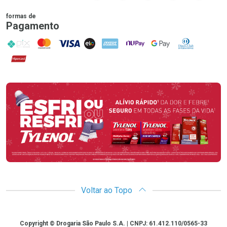
formas de
Pagamento
PIX
MasterCard
VISA
ELO
AMEX
NuPay
Google Pay
Diners Club
Hipercard
Promoção em Destaque
Voltar ao Topo
Copyright
Copyright © Drogaria São Paulo S.A. | CNPJ: 61.412.110/0565-33