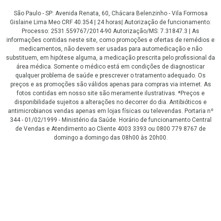
São Paulo - SP: Avenida Renata, 60, Chácara Belenzinho - Vila Formosa
Gislaine Lima Meo CRF 40.354 | 24 horas| Autorização de funcionamento:
Processo: 2531.559767/2014-90 Autorização/MS: 7.31847.3 | As
informações contidas neste site, como promoções e ofertas de remédios e
medicamentos, não devem ser usadas para automedicação e não
substituem, em hipótese alguma, a medicação prescrita pelo profissional da
área médica. Somente o médico está em condições de diagnosticar
qualquer problema de saúde e prescrever o tratamento adequado. Os
preços e as promoções são válidos apenas para compras via internet. As
fotos contidas em nosso site são meramente ilustrativas. *Preços e
disponibilidade sujeitos a alterações no decorrer do dia. Antibióticos e
antimicrobianos vendas apenas em lojas físicas ou televendas. Portaria nº
344 - 01/02/1999 - Ministério da Saúde. Horário de funcionamento Central
de Vendas e Atendimento ao Cliente 4003 3393 ou 0800 779 8767 de
domingo a domingo das 08h00 às 20h00.
LGPD Aceite os Cookies