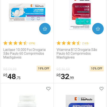
COMPRAR
COMPRAR
(376)
(163)
Lactase 10.000 Fcc Drogaria
Vitamina B12 Drogaria São
São Paulo 60 Comprimidos
Paulo 60 Comprimidos
Mastigáveis
Mastigáveis
19% OFF
10% OFF
R$ 59,99
R$ 36,59
48
32
R$
R$
,75
,99
ADICIONAR AOS FAVORITOS
ADI
FECHAR
FECHAR
F
F
Laboratório
Por Menos
Laboratório
Por Menos