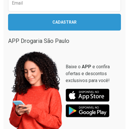
Comprar sem Desconto
Comprar sem Desconto
Email
Comprar sem Desconto
Comprar sem Desconto
Por R$ 39,99/cada
Por R$ 24,99/cada
Por R$ 39,99/cada
Por R$ 24,99/cada
CADASTRAR
APP Drogaria São Paulo
Baixe o
APP
e confira
ofertas e descontos
exclusivos para você!