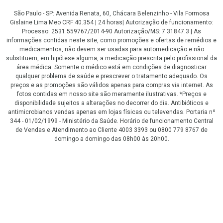
São Paulo - SP: Avenida Renata, 60, Chácara Belenzinho - Vila Formosa
Gislaine Lima Meo CRF 40.354 | 24 horas| Autorização de funcionamento:
Processo: 2531.559767/2014-90 Autorização/MS: 7.31847.3 | As
informações contidas neste site, como promoções e ofertas de remédios e
medicamentos, não devem ser usadas para automedicação e não
substituem, em hipótese alguma, a medicação prescrita pelo profissional da
área médica. Somente o médico está em condições de diagnosticar
qualquer problema de saúde e prescrever o tratamento adequado. Os
preços e as promoções são válidos apenas para compras via internet. As
fotos contidas em nosso site são meramente ilustrativas. *Preços e
disponibilidade sujeitos a alterações no decorrer do dia. Antibióticos e
antimicrobianos vendas apenas em lojas físicas ou televendas. Portaria nº
344 - 01/02/1999 - Ministério da Saúde. Horário de funcionamento Central
de Vendas e Atendimento ao Cliente 4003 3393 ou 0800 779 8767 de
domingo a domingo das 08h00 às 20h00.
LGPD Aceite os Cookies