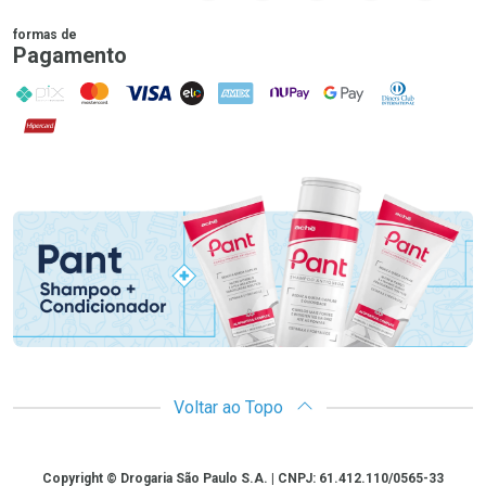
formas de
Pagamento
PIX
MasterCard
VISA
ELO
AMEX
NuPay
Google Pay
Diners Club
Hipercard
Promoção em Destaque
Voltar ao Topo
Copyright
Copyright © Drogaria São Paulo S.A. | CNPJ: 61.412.110/0565-33