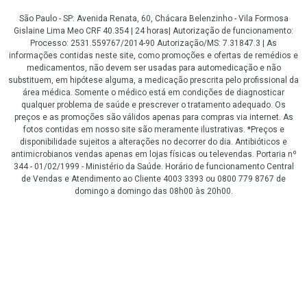
São Paulo - SP: Avenida Renata, 60, Chácara Belenzinho - Vila Formosa
Gislaine Lima Meo CRF 40.354 | 24 horas| Autorização de funcionamento:
Processo: 2531.559767/2014-90 Autorização/MS: 7.31847.3 | As
informações contidas neste site, como promoções e ofertas de remédios e
medicamentos, não devem ser usadas para automedicação e não
substituem, em hipótese alguma, a medicação prescrita pelo profissional da
área médica. Somente o médico está em condições de diagnosticar
qualquer problema de saúde e prescrever o tratamento adequado. Os
preços e as promoções são válidos apenas para compras via internet. As
fotos contidas em nosso site são meramente ilustrativas. *Preços e
disponibilidade sujeitos a alterações no decorrer do dia. Antibióticos e
antimicrobianos vendas apenas em lojas físicas ou televendas. Portaria nº
344 - 01/02/1999 - Ministério da Saúde. Horário de funcionamento Central
de Vendas e Atendimento ao Cliente 4003 3393 ou 0800 779 8767 de
domingo a domingo das 08h00 às 20h00.
LGPD Aceite os Cookies