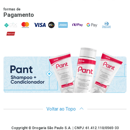
formas de
Pagamento
PIX
MasterCard
VISA
ELO
AMEX
NuPay
Google Pay
Diners Club
Hipercard
Promoção em Destaque
Voltar ao Topo
Copyright
Copyright © Drogaria São Paulo S.A. | CNPJ: 61.412.110/0565-33