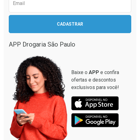
Comprar sem Desconto
Comprar sem Desconto
Email
Comprar sem Desconto
Comprar sem Desconto
Por R$ 39,99/cada
Por R$ 24,99/cada
Por R$ 39,99/cada
Por R$ 24,99/cada
CADASTRAR
APP Drogaria São Paulo
Baixe o
APP
e confira
ofertas e descontos
exclusivos para você!