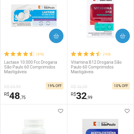
COMPRAR
COMPRAR
(376)
(163)
Lactase 10.000 Fcc Drogaria
Vitamina B12 Drogaria São
São Paulo 60 Comprimidos
Paulo 60 Comprimidos
Mastigáveis
Mastigáveis
19% OFF
10% OFF
R$ 59,99
R$ 36,59
48
32
R$
R$
,75
,99
ADICIONAR AOS FAVORITOS
ADI
FECHAR
FECHAR
F
F
Laboratório
Por Menos
Laboratório
Por Menos