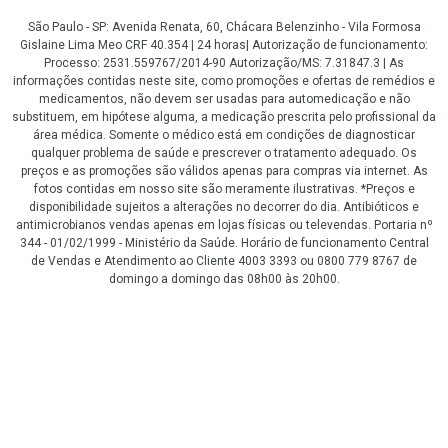
São Paulo - SP: Avenida Renata, 60, Chácara Belenzinho - Vila Formosa
Gislaine Lima Meo CRF 40.354 | 24 horas| Autorização de funcionamento:
Processo: 2531.559767/2014-90 Autorização/MS: 7.31847.3 | As
informações contidas neste site, como promoções e ofertas de remédios e
medicamentos, não devem ser usadas para automedicação e não
substituem, em hipótese alguma, a medicação prescrita pelo profissional da
área médica. Somente o médico está em condições de diagnosticar
qualquer problema de saúde e prescrever o tratamento adequado. Os
preços e as promoções são válidos apenas para compras via internet. As
fotos contidas em nosso site são meramente ilustrativas. *Preços e
disponibilidade sujeitos a alterações no decorrer do dia. Antibióticos e
antimicrobianos vendas apenas em lojas físicas ou televendas. Portaria nº
344 - 01/02/1999 - Ministério da Saúde. Horário de funcionamento Central
de Vendas e Atendimento ao Cliente 4003 3393 ou 0800 779 8767 de
domingo a domingo das 08h00 às 20h00.
LGPD Aceite os Cookies