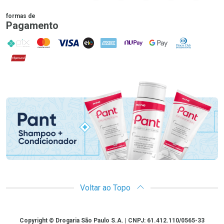
formas de
Pagamento
PIX
MasterCard
VISA
ELO
AMEX
NuPay
Google Pay
Diners Club
Hipercard
Promoção em Destaque
Voltar ao Topo
Copyright
Copyright © Drogaria São Paulo S.A. | CNPJ: 61.412.110/0565-33