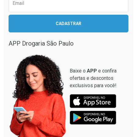
Comprar sem Desconto
Comprar sem Desconto
Email
Comprar sem Desconto
Comprar sem Desconto
Por R$ 34,39/cada
Por R$ 32,39/cada
Por R$ 34,39/cada
Por R$ 32,39/cada
CADASTRAR
APP Drogaria São Paulo
Baixe o
APP
e confira
ofertas e descontos
exclusivos para você!