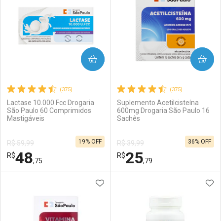
COMPRAR
COMPRAR
(375)
(375)
Lactase 10.000 Fcc Drogaria
Suplemento Acetilcisteína
São Paulo 60 Comprimidos
600mg Drogaria São Paulo 16
Mastigáveis
Sachês
19% OFF
36% OFF
R$ 59,99
R$ 39,99
48
25
R$
R$
,75
,79
ADICIONAR AOS FAVORITOS
ADI
FECHAR
FECHAR
F
F
Laboratório
Por Menos
Laboratório
Por Menos