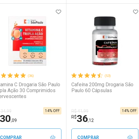
ADICIONAR AOS FAVORITOS
A
FECHAR
FECHAR
F
F
aboratório
or Menos
Laboratório
Por Menos
(36)
(53)
tamina C Drogaria São Paulo
Cafeína 200mg Drogaria São
ipla Ação 30 Comprimidos
Paulo 60 Cápsulas
ervescentes
14% OFF
14% OFF
 34,99
R$ 41,99
30
36
Ativar Desconto
Ativar Desconto
R$
,09
,12
Comprar sem Desconto
Comprar sem Desconto
Comprar sem Desconto
Comprar sem Desconto
COMPRAR
COMPRAR