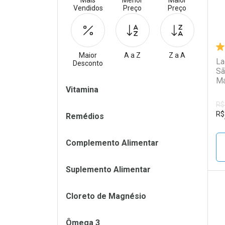
Mais
Menor
Maior
Vendidos
Preço
Preço
Maior
A a Z
Z a A
La
Desconto
Sã
Ma
Filtros
Vitamina
R$
R$
Remédios
Complemento Alimentar
Suplemento Alimentar
Cloreto de Magnésio
L
P
Ômega 3