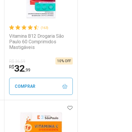
(163)
Vitamina B12 Drogaria São
Paulo 60 Comprimidos
Mastigáveis
10% OFF
R$ 36,59
32
R$
,99
COMPRAR
DICIONAR AOS FAVORITOS
ADICIONAR AOS FAVORIT
ECHAR
ECHAR
FECHAR
FECHAR
Laboratório
Por Menos