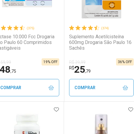
(375)
(374)
ctase 10.000 Fcc Drogaria
Suplemento Acetilcisteína
o Paulo 60 Comprimidos
600mg Drogaria São Paulo 16
stigáveis
Sachês
19% OFF
36% OFF
 59,99
R$ 39,99
48
25
R$
,75
,79
COMPRAR
COMPRAR
ADICIONAR AOS FAVORITOS
A
FECHAR
FECHAR
F
F
aboratório
or Menos
Laboratório
Por Menos