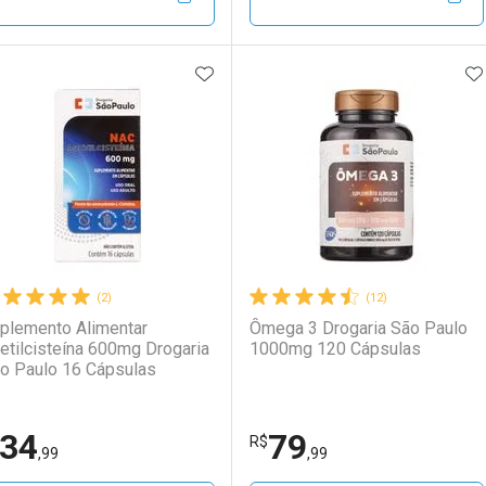
Por R$ 51,59/cada
Por R$ 51,59/cada
Por R$ 14,87/cada
Por R$ 14,87/cada
ADICIONAR AOS FAVORITOS
A
FECHAR
FECHAR
F
F
aboratório
or Menos
Laboratório
Por Menos
(2)
(12)
plemento Alimentar
Ômega 3 Drogaria São Paulo
etilcisteína 600mg Drogaria
1000mg 120 Cápsulas
o Paulo 16 Cápsulas
34
79
Ativar Desconto
Ativar Desconto
R$
,99
,99