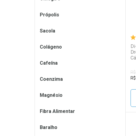
Própolis
Sacola
Di
Colágeno
Dr
Cá
Cafeína
R$
R$
Coenzima
Magnésio
Fibra Alimentar
Baralho
L
P