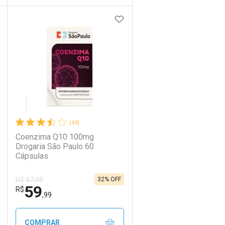
DICIONAR AOS FAVORITOS
ADICIONAR AOS FAVORIT
ECHAR
ECHAR
FECHAR
FECHAR
Laboratório
Por Menos
(49)
Coenzima Q10 100mg
Drogaria São Paulo 60
Cápsulas
32% OFF
R$ 87,99
59
Ativar Desconto
R$
,99
Comprar sem Desconto
Comprar sem Desconto
COMPRAR