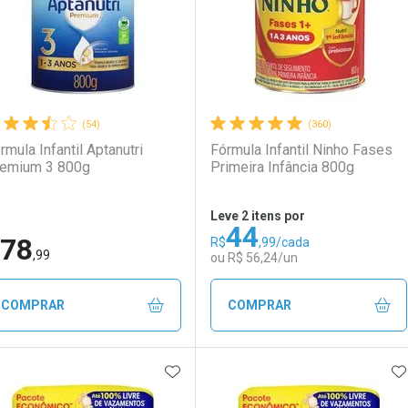
(54)
(360)
rmula Infantil Aptanutri
Fórmula Infantil Ninho Fases
emium 3 800g
Primeira Infância 800g
Leve 2 itens por
44
78
R$
,99/cada
Ativar Desconto
Ativar Desconto
,99
ou R$ 56,24/un
Comprar sem Desconto
Comprar sem Desconto
Comprar sem Desconto
Comprar sem Desconto
COMPRAR
COMPRAR
Por R$ 53,90/cada
Por R$ 53,90/cada
Por R$ 146,90/cada
Por R$ 146,90/cada
ADICIONAR AOS FAVORITOS
A
FECHAR
FECHAR
F
F