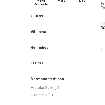
Maior
A a Z
Z a A
Fr
Desconto
To
Filtros
Outros
R$
R$
Vitamina
Remédios
Fraldas
L
P
Dermocosméticos
Protetor Solar (3)
Hidratante (1)