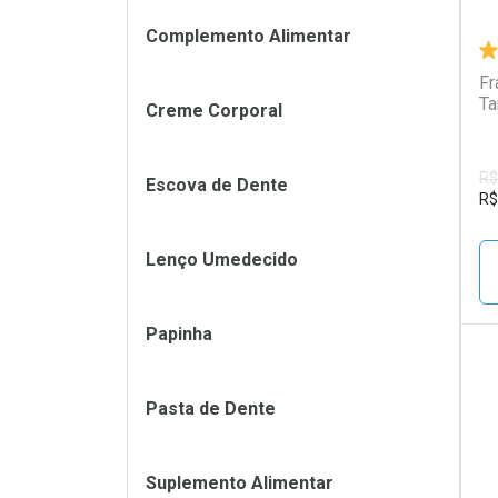
Complemento Alimentar
Fr
Ta
Creme Corporal
R$
Escova de Dente
R$
Lenço Umedecido
Papinha
L
P
Pasta de Dente
Suplemento Alimentar