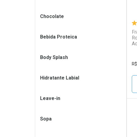
Chocolate
Fr
Bebida Proteica
Ro
Ac
Body Splash
R$
Hidratante Labial
Leave-in
Sopa
L
P