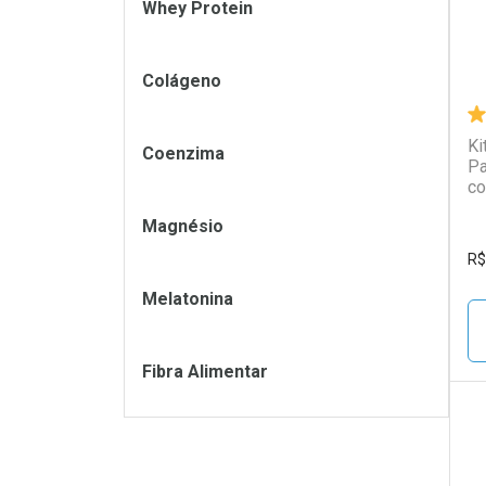
Whey Protein
Colágeno
Ki
Coenzima
Pa
co
Magnésio
R$
Melatonina
Fibra Alimentar
L
P