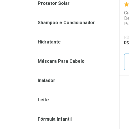
Protetor Solar
Cr
De
Shampoo e Condicionador
Pe
R$
Hidratante
R$
Máscara Para Cabelo
Inalador
L
P
Leite
Fórmula Infantil