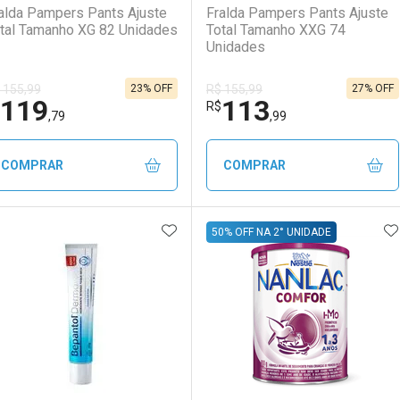
alda Pampers Pants Ajuste
Fralda Pampers Pants Ajuste
tal Tamanho XG 82 Unidades
Total Tamanho XXG 74
Unidades
23% OFF
27% OFF
 155,99
R$ 155,99
119
113
R$
,79
,99
COMPRAR
COMPRAR
ADICIONAR AOS FAVORITOS
A
FECHAR
FECHAR
F
F
50% OFF NA 2° UNIDADE
aboratório
or Menos
Laboratório
Por Menos