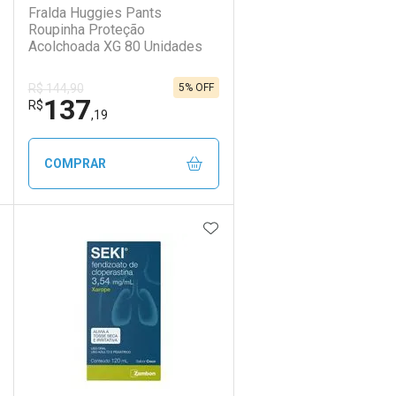
Fralda Huggies Pants
Roupinha Proteção
Acolchoada XG 80 Unidades
5% OFF
R$ 144,90
137
R$
,19
COMPRAR
DICIONAR AOS FAVORITOS
ADICIONAR AOS FAVORIT
ECHAR
ECHAR
FECHAR
FECHAR
Laboratório
Por Menos