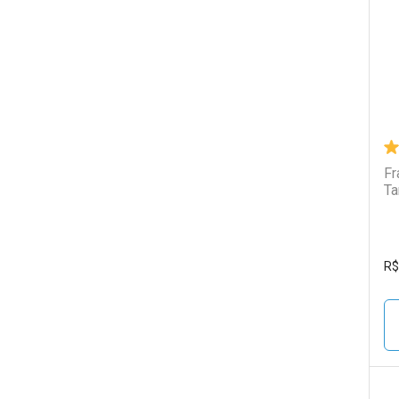
L
P
Fr
Ta
R$