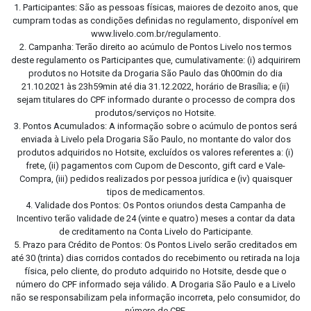
1. Participantes: São as pessoas físicas, maiores de dezoito anos, que
cumpram todas as condições definidas no regulamento, disponível em
www.livelo.com.br/regulamento.
2. Campanha: Terão direito ao acúmulo de Pontos Livelo nos termos
deste regulamento os Participantes que, cumulativamente: (i) adquirirem
produtos no Hotsite da Drogaria São Paulo das 0h00min do dia
21.10.2021 às 23h59min até dia 31.12.2022, horário de Brasília; e (ii)
sejam titulares do CPF informado durante o processo de compra dos
produtos/serviços no Hotsite.
3. Pontos Acumulados: A informação sobre o acúmulo de pontos será
enviada à Livelo pela Drogaria São Paulo, no montante do valor dos
produtos adquiridos no Hotsite, excluídos os valores referentes a: (i)
frete, (ii) pagamentos com Cupom de Desconto, gift card e Vale-
Compra, (iii) pedidos realizados por pessoa jurídica e (iv) quaisquer
tipos de medicamentos.
4. Validade dos Pontos: Os Pontos oriundos desta Campanha de
Incentivo terão validade de 24 (vinte e quatro) meses a contar da data
de creditamento na Conta Livelo do Participante.
5. Prazo para Crédito de Pontos: Os Pontos Livelo serão creditados em
até 30 (trinta) dias corridos contados do recebimento ou retirada na loja
física, pelo cliente, do produto adquirido no Hotsite, desde que o
número do CPF informado seja válido. A Drogaria São Paulo e a Livelo
não se responsabilizam pela informação incorreta, pelo consumidor, do
número de CPF.