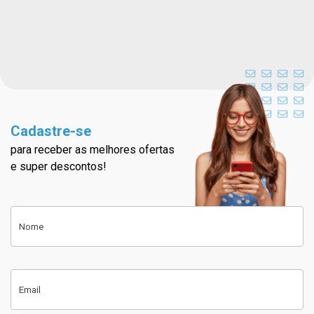
Cadastre-se
para receber as melhores ofertas
Cadastre-se na nossa newslett
e super descontos!
Cadastre-se
Nome
Email