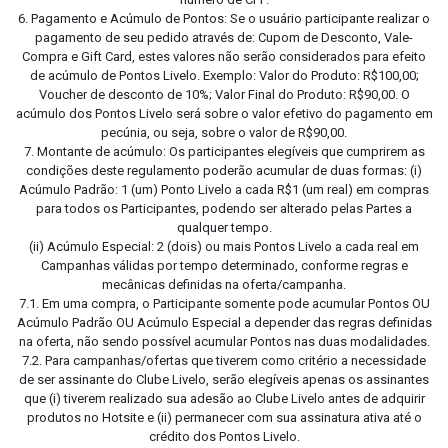
6. Pagamento e Acúmulo de Pontos: Se o usuário participante realizar o
pagamento de seu pedido através de: Cupom de Desconto, Vale-
Compra e Gift Card, estes valores não serão considerados para efeito
de acúmulo de Pontos Livelo. Exemplo: Valor do Produto: R$100,00;
Voucher de desconto de 10%; Valor Final do Produto: R$90,00. O
acúmulo dos Pontos Livelo será sobre o valor efetivo do pagamento em
pecúnia, ou seja, sobre o valor de R$90,00.
7. Montante de acúmulo: Os participantes elegíveis que cumprirem as
condições deste regulamento poderão acumular de duas formas: (i)
Acúmulo Padrão: 1 (um) Ponto Livelo a cada R$1 (um real) em compras
para todos os Participantes, podendo ser alterado pelas Partes a
qualquer tempo.
(ii) Acúmulo Especial: 2 (dois) ou mais Pontos Livelo a cada real em
Campanhas válidas por tempo determinado, conforme regras e
mecânicas definidas na oferta/campanha.
7.1. Em uma compra, o Participante somente pode acumular Pontos OU
Acúmulo Padrão OU Acúmulo Especial a depender das regras definidas
na oferta, não sendo possível acumular Pontos nas duas modalidades.
7.2. Para campanhas/ofertas que tiverem como critério a necessidade
de ser assinante do Clube Livelo, serão elegíveis apenas os assinantes
que (i) tiverem realizado sua adesão ao Clube Livelo antes de adquirir
produtos no Hotsite e (ii) permanecer com sua assinatura ativa até o
crédito dos Pontos Livelo.