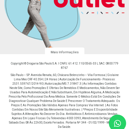
Mais Informações
Copyright © Drogaria São Paulo S.A. I CNPJ: 61.412.110/0565-33 L SAC: 0800 779
8767
São Paulo – SP: Avenida Renata, 60, Chácara Belenzinho – Vila Formosa | Gislaine
Lima Meo CRF 40.354 | 24 Horas | Autorização De Funcionamento - Processo:
2531.559767/2014-90 | Autorização/MS: 7.31847.3 | As Informações Contidas
Neste Site, Como Promoções E Ofertas De Remédios E Medicamentos, Não Devem Ser
Usadas Para Automedicação E Não Substituem, Em Hipótese Alguma, A Medicação
Prescrita Pelo Profissional Da Área Médica. Somente O Médico Está Em Condições De
Diagnosticar Qualquer Problema De Saúde E Prescrever O Tratamento Adequado. Os
Preços E As Promoções São Válidos Apenas Para Compras Via Internet. | As Fotos
Contidas Em Nosso Site São Meramente Ilustrativas. | *Preços E Disponibilidade
Sujeitos A Alterações No Decorrer Do Dia. Antibióticos E Antimicrobianos Vendas
Apenas Em Lojas Físicas Ou Televendas 4003 3393, Atendimento De Segunda À
Sábado Das 08 Às 22h00, Exceto Feriados. Portaria Nº 344 - 01/02/1999 - Ministério
Da Saúde.