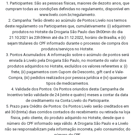
1. Participantes: São as pessoas físicas, maiores de dezoito anos, que
cumpram todas as condições definidas no regulamento, disponível em
www.livelo.com.br/regulamento.
2. Campanha: Terão direito ao acúmulo de Pontos Livelo nos termos
deste regulamento os Participantes que, cumulativamente: (i) adquirirem
produtos no Hotsite da Drogaria São Paulo das 0h00min do dia
21.10.2021 às 23h59min até dia 31.12.2022, horário de Brasília; e (ii)
sejam titulares do CPF informado durante o processo de compra dos
produtos/serviços no Hotsite.
3. Pontos Acumulados: A informação sobre o acúmulo de pontos será
enviada à Livelo pela Drogaria São Paulo, no montante do valor dos
produtos adquiridos no Hotsite, excluídos os valores referentes a: (i)
frete, (ii) pagamentos com Cupom de Desconto, gift card e Vale-
Compra, (iii) pedidos realizados por pessoa jurídica e (iv) quaisquer
tipos de medicamentos.
4. Validade dos Pontos: Os Pontos oriundos desta Campanha de
Incentivo terão validade de 24 (vinte e quatro) meses a contar da data
de creditamento na Conta Livelo do Participante.
5. Prazo para Crédito de Pontos: Os Pontos Livelo serão creditados em
até 30 (trinta) dias corridos contados do recebimento ou retirada na loja
física, pelo cliente, do produto adquirido no Hotsite, desde que o
número do CPF informado seja válido. A Drogaria São Paulo e a Livelo
não se responsabilizam pela informação incorreta, pelo consumidor, do
número de CPF.