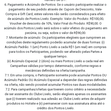
6. Pagamento e Acúmulo de Pontos: Se o usuário participante realizar o
pagamento de seu pedido através de: Cupom de Desconto, Vale-
Compra e Gift Card, estes valores não serão considerados para efeito
de acúmulo de Pontos Livelo. Exemplo: Valor do Produto: R$100,00;
Voucher de desconto de 10%; Valor Final do Produto: R$90,00. O
acúmulo dos Pontos Livelo será sobre o valor efetivo do pagamento em
pecúnia, ou seja, sobre o valor de R$90,00.
7. Montante de acúmulo: Os participantes elegíveis que cumprirem as
condições deste regulamento poderão acumular de duas formas: (i)
Acúmulo Padrão: 1 (um) Ponto Livelo a cada R$1 (um real) em compras
para todos os Participantes, podendo ser alterado pelas Partes a
qualquer tempo.
(ii) Acúmulo Especial: 2 (dois) ou mais Pontos Livelo a cada real em
Campanhas válidas por tempo determinado, conforme regras e
mecânicas definidas na oferta/campanha.
7.1. Em uma compra, o Participante somente pode acumular Pontos OU
Acúmulo Padrão OU Acúmulo Especial a depender das regras definidas
na oferta, não sendo possível acumular Pontos nas duas modalidades.
7.2. Para campanhas/ofertas que tiverem como critério a necessidade
de ser assinante do Clube Livelo, serão elegíveis apenas os assinantes
que (i) tiverem realizado sua adesão ao Clube Livelo antes de adquirir
produtos no Hotsite e (ii) permanecer com sua assinatura ativa até o
crédito dos Pontos Livelo.