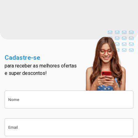
Cadastre-se
para receber as melhores ofertas
Cadastre-se na nossa newslett
e super descontos!
Cadastre-se
Nome
Email