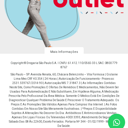
Mais Informações
Copyright © Drogaria São Paulo S.A. I CNPJ: 61.412.110/0565-33 L SAC: 0800 779
8767
São Paulo – SP: Avenida Renata, 60, Chácara Belenzinho – Vila Formosa | Gislaine
Lima Meo CRF 40.354 | 24 Horas | Autorização De Funcionamento - Processo:
2531.559767/2014-90 | Autorização/MS: 7.31847.3 | As Informações Contidas
Neste Site, Como Promoções E Ofertas De Remédios E Medicamentos, Não Devem Ser
Usadas Para Automedicação E Não Substituem, Em Hipótese Alguma, A Medicação
Prescrita Pelo Profissional Da Área Médica. Somente O Médico Está Em Condições De
Diagnosticar Qualquer Problema De Saúde E Prescrever O Tratamento Adequado. Os
Preços E As Promoções São Válidos Apenas Para Compras Via Internet. | As Fotos
Contidas Em Nosso Site São Meramente Ilustrativas. | *Preços E Disponibilidade
Sujeitos A Alterações No Decorrer Do Dia. Antibióticos E Antimicrobianos Vendas
Apenas Em Lojas Físicas Ou Televendas 4003 3393, Atendimento De Segunda À
Sábado Das 08 Às 22h00, Exceto Feriados. Portaria Nº 344 - 01/02/1999 - Ministério
Da Saúde.