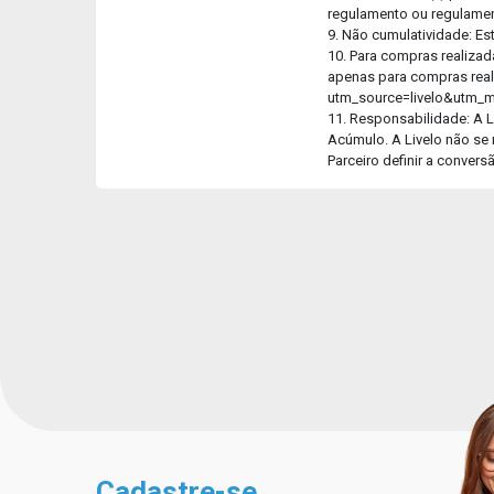
regulamento ou regulament
9. Não cumulatividade: E
10. Para compras realizad
apenas para compras real
utm_source=livelo&utm_
11. Responsabilidade: A L
Acúmulo. A Livelo não se 
Parceiro definir a conver
Cadastre-se