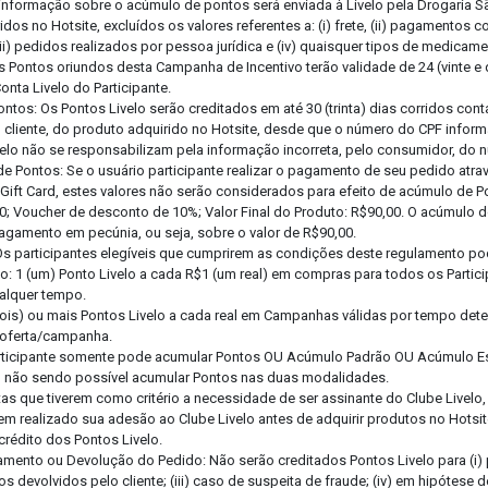
informação sobre o acúmulo de pontos será enviada à Livelo pela Drogaria S
idos no Hotsite, excluídos os valores referentes a: (i) frete, (ii) pagamento
iii) pedidos realizados por pessoa jurídica e (iv) quaisquer tipos de medicam
s Pontos oriundos desta Campanha de Incentivo terão validade de 24 (vinte e
onta Livelo do Participante.
Pontos: Os Pontos Livelo serão creditados em até 30 (trinta) dias corridos co
elo cliente, do produto adquirido no Hotsite, desde que o número do CPF inform
velo não se responsabilizam pela informação incorreta, pelo consumidor, do 
e Pontos: Se o usuário participante realizar o pagamento de seu pedido atr
ift Card, estes valores não serão considerados para efeito de acúmulo de P
0; Voucher de desconto de 10%; Valor Final do Produto: R$90,00. O acúmulo d
pagamento em pecúnia, ou seja, sobre o valor de R$90,00.
Os participantes elegíveis que cumprirem as condições deste regulamento p
o: 1 (um) Ponto Livelo a cada R$1 (um real) em compras para todos os Partic
ualquer tempo.
(dois) ou mais Pontos Livelo a cada real em Campanhas válidas por tempo de
 oferta/campanha.
articipante somente pode acumular Pontos OU Acúmulo Padrão OU Acúmulo E
ta, não sendo possível acumular Pontos nas duas modalidades.
as que tiverem como critério a necessidade de ser assinante do Clube Livelo,
erem realizado sua adesão ao Clube Livelo antes de adquirir produtos no Hotsi
 crédito dos Pontos Livelo.
amento ou Devolução do Pedido: Não serão creditados Pontos Livelo para (i
Anexe a sua Receita
os devolvidos pelo cliente; (iii) caso de suspeita de fraude; (iv) em hipótese 