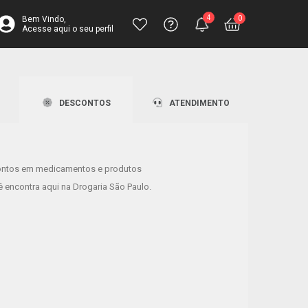
4
0
Bem Vindo,
Acesse aqui o seu perfil
inha completa para toda a família
Central de
Atendimento
Ajuda
Fale pelo chat
Ajuda? Envie
Televendas
DESCONTOS
ATENDIMENTO
sua solicitação
4003-3393
ontos em medicamentos e produtos
lhores perfumes estão aqui!
 encontra aqui na Drogaria São Paulo.
tos de até 50% OFF!