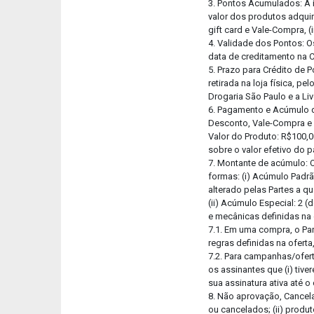
3. Pontos Acumulados: A 
valor dos produtos adquir
gift card e Vale-Compra, (
4. Validade dos Pontos: O
data de creditamento na C
5. Prazo para Crédito de 
retirada na loja física, p
Drogaria São Paulo e a Li
6. Pagamento e Acúmulo d
Desconto, Vale-Compra e G
Valor do Produto: R$100,0
sobre o valor efetivo do 
7. Montante de acúmulo: 
formas: (i) Acúmulo Padrã
alterado pelas Partes a q
(ii) Acúmulo Especial: 2 
e mecânicas definidas na
7.1. Em uma compra, o P
regras definidas na ofer
7.2. Para campanhas/ofert
os assinantes que (i) tiv
sua assinatura ativa até o
8. Não aprovação, Cancel
ou cancelados; (ii) produt