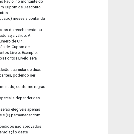
ão Paulo, no montante do
s com Cupom de Desconto,
entos.
 quatro) meses a contar da
ntados do recebimento ou
ado seja válido. A
número de CPF.
avés de: Cupom de
ontos Livelo. Exemplo:
os Pontos Livelo será
oderão acumular de duas
ipantes, podendo ser
terminado, conforme regras
special a depender das
 serão elegíveis apenas
te e (ii) permanecer com
) pedidos não aprovados
de violação deste