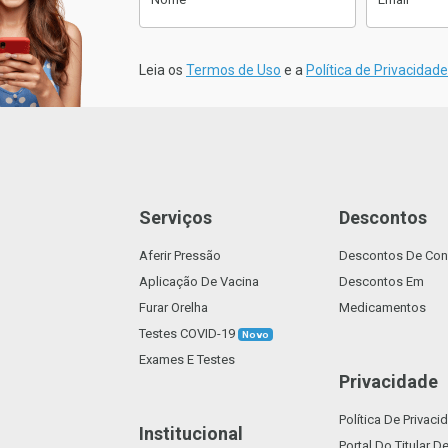
Anexe a sua Receita
sletter
Clique aqui para fazer o Upload da
Leia os
Termos de Uso
e a
Política de Privacidade
sua Receita. (Tamanho máx. 2mb)
Suporta: .pdf
Serviços
Descontos
Aferir Pressão
Descontos De Con
Voltar
Confirmar
Aplicação De Vacina
Descontos Em
Furar Orelha
Medicamentos
Testes COVID-19
Novo
Exames E Testes
Privacidade
Política De Privaci
Institucional
Portal Do Titular 