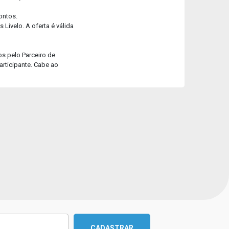
ontos.
Livelo. A oferta é válida
os pelo Parceiro de
articipante. Cabe ao
CADASTRAR