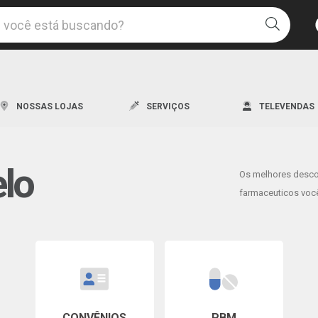
Uma l
NOSSAS LOJAS
SERVIÇOS
TELEVENDAS
elo
Os melhores desc
Os me
farmaceuticos você
Descon
CONVÊNIOS
PBM