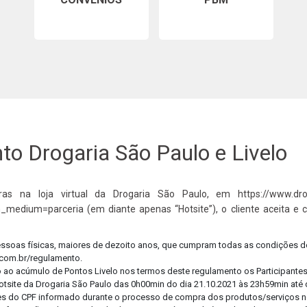
Cuide
Confi
o Drogaria São Paulo e Livelo
as na loja virtual da Drogaria São Paulo, em https://www.drog
_medium=parceria (em diante apenas “Hotsite”), o cliente aceita e 
pessoas físicas, maiores de dezoito anos, que cumpram todas as condições d
.com.br/regulamento.
o ao acúmulo de Pontos Livelo nos termos deste regulamento os Participantes 
tsite da Drogaria São Paulo das 0h00min do dia 21.10.2021 às 23h59min até d
tulares do CPF informado durante o processo de compra dos produtos/serviços n