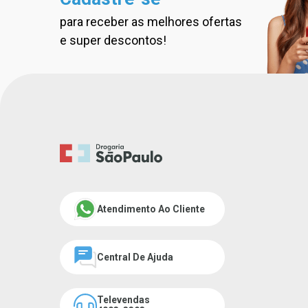
para receber as melhores ofertas
Cadastre-se na nossa new
e super descontos!
Atendimento Ao Cliente
Central De Ajuda
Televendas