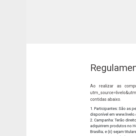
Regulament
Ao realizar as compr
utm_source=livelo&utm
contidas abaixo.
1. Participantes: São as 
disponível em www.livelo
2. Campanha: Terão direit
adquirirem produtos no Ho
Brasília; e (ii) sejam ti