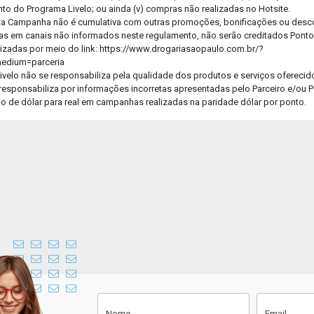
o do Programa Livelo; ou ainda (v) compras não realizadas no Hotsite.
sta Campanha não é cumulativa com outras promoções, bonificações ou desc
Faça a foto da receita ou anexe um
as em canais não informados neste regulamento, não serão creditados Pontos 
arquivo para enviar sua receita.
izadas por meio do link: https://www.drogariasaopaulo.com.br/?
medium=parceria
75% do fluxo concluído.
ivelo não se responsabiliza pela qualidade dos produtos e serviços oferecid
responsabiliza por informações incorretas apresentadas pelo Parceiro e/ou P
Instruções para envio do arquivo
são de dólar para real em campanhas realizadas na paridade dólar por ponto.
Faça uma foto nítida e clara.
O nome do medicamento, a
quantidade de caixas e o nome do
médico devem estar presentes na
foto da receita enviada.
Não corte o carimbo e CRM do
médico na foto.
Cadastre-se
Nome
Email