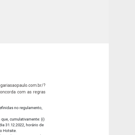
-se
ra aqui o nosso Relatório de Sustentabilidade!
ariasaopaulo.com.br/?
concorda com as regras
efinidas no regulamento,
que, cumulativamente: (i)
ia 31.12.2022, horário de
o Hotsite.