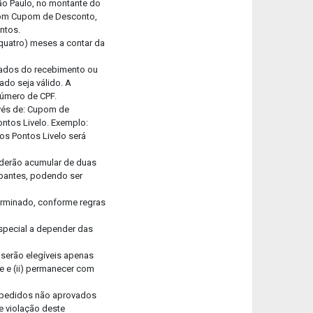
ão Paulo, no montante do
s com Cupom de Desconto,
entos.
 quatro) meses a contar da
ntados do recebimento ou
ado seja válido. A
número de CPF.
avés de: Cupom de
ontos Livelo. Exemplo:
os Pontos Livelo será
oderão acumular de duas
ipantes, podendo ser
terminado, conforme regras
special a depender das
 serão elegíveis apenas
te e (ii) permanecer com
) pedidos não aprovados
de violação deste