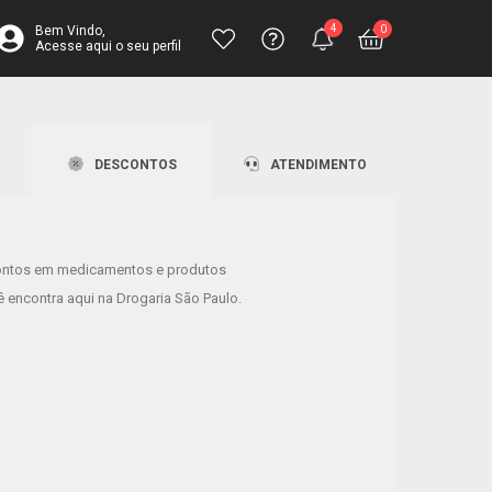
4
0
Bem Vindo,
Acesse aqui o seu perfil
inha completa para toda a família
Central de
Atendimento
Ajuda
Fale pelo chat
Ajuda? Envie
Televendas
DESCONTOS
ATENDIMENTO
sua solicitação
4003-3393
ontos em medicamentos e produtos
lhores perfumes estão aqui!
 encontra aqui na Drogaria São Paulo.
tos de até 50% OFF!