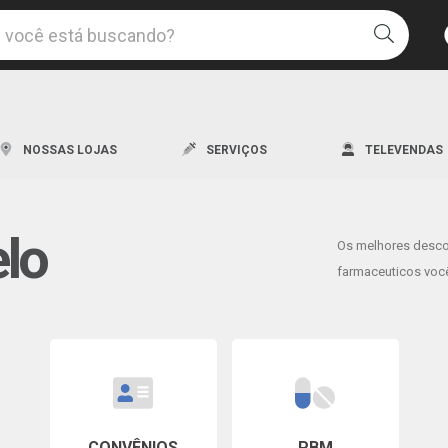
Uma l
NOSSAS LOJAS
SERVIÇOS
TELEVENDAS
elo
Os melhores desc
Os me
farmaceuticos você
Descon
CONVÊNIOS
PBM