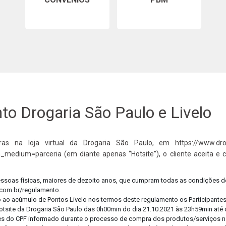
Cuide
Confi
o Drogaria São Paulo e Livelo
as na loja virtual da Drogaria São Paulo, em https://www.drog
_medium=parceria (em diante apenas “Hotsite”), o cliente aceita e 
pessoas físicas, maiores de dezoito anos, que cumpram todas as condições d
.com.br/regulamento.
o ao acúmulo de Pontos Livelo nos termos deste regulamento os Participantes 
tsite da Drogaria São Paulo das 0h00min do dia 21.10.2021 às 23h59min até d
tulares do CPF informado durante o processo de compra dos produtos/serviços n