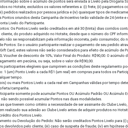
informação sobre o acúmulo de pontos será enviada à Livelo pela Drogaria S
idos no Hotsite, excluídos os valores referentes a: (i) frete, (ii) pagamento
iii) pedidos realizados por pessoa jurídica e (iv) quaisquer tipos de medicam
s Pontos oriundos desta Campanha de Incentivo terão validade de 24 (vinte e
onta Livelo do Participante.
Pontos: Os Pontos Livelo serão creditados em até 30 (trinta) dias corridos co
elo cliente, do produto adquirido no Hotsite, desde que o número do CPF inform
velo não se responsabilizam pela informação incorreta, pelo consumidor, do 
e Pontos: Se o usuário participante realizar o pagamento de seu pedido atr
ift Card, estes valores não serão considerados para efeito de acúmulo de P
0; Voucher de desconto de 10%; Valor Final do Produto: R$90,00. O acúmulo d
pagamento em pecúnia, ou seja, sobre o valor de R$90,00.
Os participantes elegíveis que cumprirem as condições deste regulamento p
o: 1 (um) Ponto Livelo a cada R$1 (um real) em compras para todos os Partic
ualquer tempo.
(dois) ou mais Pontos Livelo a cada real em Campanhas válidas por tempo de
 oferta/campanha.
articipante somente pode acumular Pontos OU Acúmulo Padrão OU Acúmulo E
ta, não sendo possível acumular Pontos nas duas modalidades.
as que tiverem como critério a necessidade de ser assinante do Clube Livelo,
erem realizado sua adesão ao Clube Livelo antes de adquirir produtos no Hotsi
 crédito dos Pontos Livelo.
amento ou Devolução do Pedido: Não serão creditados Pontos Livelo para (i
Anexe a sua Receita
os devolvidos pelo cliente; (iii) caso de suspeita de fraude; (iv) em hipótese 