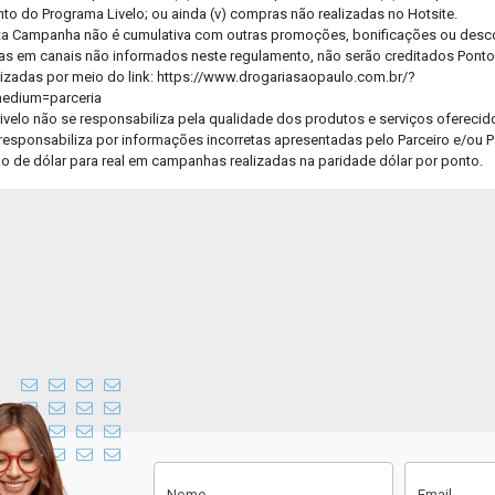
o do Programa Livelo; ou ainda (v) compras não realizadas no Hotsite.
sta Campanha não é cumulativa com outras promoções, bonificações ou desc
Faça a foto da receita ou anexe um
as em canais não informados neste regulamento, não serão creditados Pontos 
arquivo para enviar sua receita.
izadas por meio do link: https://www.drogariasaopaulo.com.br/?
medium=parceria
75% do fluxo concluído.
ivelo não se responsabiliza pela qualidade dos produtos e serviços oferecid
responsabiliza por informações incorretas apresentadas pelo Parceiro e/ou P
Instruções para envio do arquivo
são de dólar para real em campanhas realizadas na paridade dólar por ponto.
Faça uma foto nítida e clara.
O nome do medicamento, a
quantidade de caixas e o nome do
médico devem estar presentes na
foto da receita enviada.
Não corte o carimbo e CRM do
médico na foto.
Cadastre-se
Nome
Email