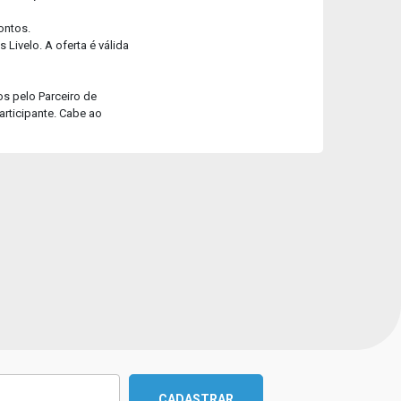
ontos.
Livelo. A oferta é válida
os pelo Parceiro de
articipante. Cabe ao
CADASTRAR