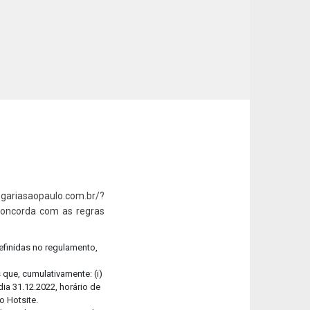
-se
ra aqui o nosso Relatório de Sustentabilidade!
ariasaopaulo.com.br/?
concorda com as regras
efinidas no regulamento,
que, cumulativamente: (i)
ia 31.12.2022, horário de
o Hotsite.