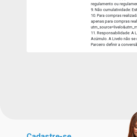
regulamento ou regulament
9. Não cumulatividade: E
10. Para compras realizad
apenas para compras real
utm_source=livelo&utm_
11. Responsabilidade: A L
Acúmulo. A Livelo não se 
Parceiro definir a conver
Cadastre-se