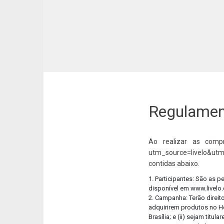
Regulament
Ao realizar as compr
utm_source=livelo&utm
contidas abaixo.
1. Participantes: São as 
disponível em www.livelo
2. Campanha: Terão direit
adquirirem produtos no Ho
Brasília; e (ii) sejam ti