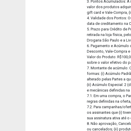
3. Pontos Acumulados: A 
valor dos produtos adquir
gift card e Vale-Compra, (
4. Validade dos Pontos: O
data de creditamento na C
5. Prazo para Crédito de 
retirada na loja física, p
Drogaria São Paulo e a Li
6. Pagamento e Acúmulo d
Desconto, Vale-Compra e G
Valor do Produto: R$100,0
sobre o valor efetivo do 
7. Montante de acúmulo: 
formas: (i) Acúmulo Padrã
alterado pelas Partes a q
(ii) Acúmulo Especial: 2 
e mecânicas definidas na
7.1. Em uma compra, o P
regras definidas na ofer
7.2. Para campanhas/ofert
os assinantes que (i) tiv
sua assinatura ativa até o
8. Não aprovação, Cancel
ou cancelados; (ii) produt