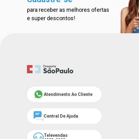
para receber as melhores ofertas
Cadastre-se na nossa new
e super descontos!
Atendimento Ao Cliente
Central De Ajuda
Televendas