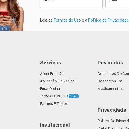
Anexe a sua Receita
sletter
Clique aqui para fazer o Upload da
Leia os
Termos de Uso
e a
Política de Privacidade
sua Receita. (Tamanho máx. 2mb)
Suporta: .pdf
Serviços
Descontos
Aferir Pressão
Descontos De Con
Voltar
Confirmar
Aplicação De Vacina
Descontos Em
Furar Orelha
Medicamentos
Testes COVID-19
Novo
Exames E Testes
Privacidade
Política De Privaci
Institucional
Portal Do Titular 