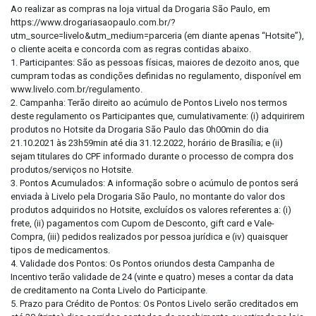
Ao realizar as compras na loja virtual da Drogaria São Paulo, em
https://www.drogariasaopaulo.com.br/?
utm_source=livelo&utm_medium=parceria (em diante apenas “Hotsite”),
o cliente aceita e concorda com as regras contidas abaixo.
1. Participantes: São as pessoas físicas, maiores de dezoito anos, que
cumpram todas as condições definidas no regulamento, disponível em
www.livelo.com.br/regulamento.
2. Campanha: Terão direito ao acúmulo de Pontos Livelo nos termos
deste regulamento os Participantes que, cumulativamente: (i) adquirirem
produtos no Hotsite da Drogaria São Paulo das 0h00min do dia
21.10.2021 às 23h59min até dia 31.12.2022, horário de Brasília; e (ii)
sejam titulares do CPF informado durante o processo de compra dos
produtos/serviços no Hotsite.
3. Pontos Acumulados: A informação sobre o acúmulo de pontos será
enviada à Livelo pela Drogaria São Paulo, no montante do valor dos
produtos adquiridos no Hotsite, excluídos os valores referentes a: (i)
frete, (ii) pagamentos com Cupom de Desconto, gift card e Vale-
Compra, (iii) pedidos realizados por pessoa jurídica e (iv) quaisquer
tipos de medicamentos.
4. Validade dos Pontos: Os Pontos oriundos desta Campanha de
Incentivo terão validade de 24 (vinte e quatro) meses a contar da data
de creditamento na Conta Livelo do Participante.
5. Prazo para Crédito de Pontos: Os Pontos Livelo serão creditados em