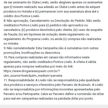
de ser assinante do Clube Livelo, serão elegíveis apenas os assinantes
que (i) tiverem realizado sua adesão ao Clube Livelo antes de adquirir
produtos no Hotsite e (ii) permanecer com sua assinatura ativa até o
crédito dos Pontos Livelo.
8. Não aprovação, Cancelamento ou Devolução do Pedido: Não serão
creditados Pontos Livelo para (i) pedidos não aprovados ou
cancelados; (ii) produtos devolvidos pelo cliente; (iii) caso de suspeita
de fraude; (iv) em hipótese de violação deste regulamento ou
regulamento do Programa Livelo; ou ainda (v) compras não realizadas
no Hotsite.
9. Não cumulatividade: Esta Campanha não é cumulativa com outras
promoções, bonificações ou descontos.
10. Para compras realizadas em canais não informados neste
regulamento, não serão creditados Pontos Livelo. A oferta é válida
apenas para compras realizadas por meio do link:
https://www.drogariasaopaulo.com.br/?
utm_source=livelo&utm_medium=parceria
11. Responsabilidade: A Livelo não se responsabiliza pela qualidade
dos produtos e serviços oferecidos pelo Parceiro de Acúmulo. A Livelo
não se responsabiliza por informações incorretas apresentadas pelo
Parceiro e/ou Participante. Cabe ao Parceiro definir a conversão de dólar
para real em campanhas realizadas na paridade dólar por ponto.