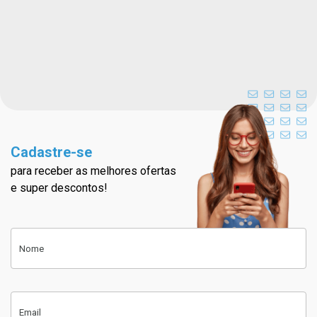
Cadastre-se
para receber as melhores ofertas
Cadastre-se na nossa newslett
e super descontos!
Cadastre-se
Nome
Email