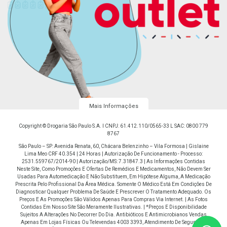
Mais Informações
Copyright © Drogaria São Paulo S.A. I CNPJ: 61.412.110/0565-33 L SAC: 0800 779
8767
São Paulo – SP: Avenida Renata, 60, Chácara Belenzinho – Vila Formosa | Gislaine
Lima Meo CRF 40.354 | 24 Horas | Autorização De Funcionamento - Processo:
2531.559767/2014-90 | Autorização/MS: 7.31847.3 | As Informações Contidas
Neste Site, Como Promoções E Ofertas De Remédios E Medicamentos, Não Devem Ser
Usadas Para Automedicação E Não Substituem, Em Hipótese Alguma, A Medicação
Prescrita Pelo Profissional Da Área Médica. Somente O Médico Está Em Condições De
Diagnosticar Qualquer Problema De Saúde E Prescrever O Tratamento Adequado. Os
Preços E As Promoções São Válidos Apenas Para Compras Via Internet. | As Fotos
Contidas Em Nosso Site São Meramente Ilustrativas. | *Preços E Disponibilidade
Sujeitos A Alterações No Decorrer Do Dia. Antibióticos E Antimicrobianos Vendas
Apenas Em Lojas Físicas Ou Televendas 4003 3393, Atendimento De Segunda À