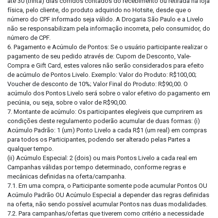
até 30 (trinta) dias corridos contados do recebimento ou retirada na loja
física, pelo cliente, do produto adquirido no Hotsite, desde que o
número do CPF informado seja válido. A Drogaria São Paulo e a Livelo
não se responsabilizam pela informação incorreta, pelo consumidor, do
número de CPF.
6. Pagamento e Acúmulo de Pontos: Se o usuário participante realizar o
pagamento de seu pedido através de: Cupom de Desconto, Vale-
Compra e Gift Card, estes valores não serão considerados para efeito
de acúmulo de Pontos Livelo. Exemplo: Valor do Produto: R$100,00;
Voucher de desconto de 10%; Valor Final do Produto: R$90,00. O
acúmulo dos Pontos Livelo será sobre o valor efetivo do pagamento em
pecúnia, ou seja, sobre o valor de R$90,00.
7. Montante de acúmulo: Os participantes elegíveis que cumprirem as
condições deste regulamento poderão acumular de duas formas: (i)
Acúmulo Padrão: 1 (um) Ponto Livelo a cada R$1 (um real) em compras
para todos os Participantes, podendo ser alterado pelas Partes a
qualquer tempo.
(ii) Acúmulo Especial: 2 (dois) ou mais Pontos Livelo a cada real em
Campanhas válidas por tempo determinado, conforme regras e
mecânicas definidas na oferta/campanha.
7.1. Em uma compra, o Participante somente pode acumular Pontos OU
Acúmulo Padrão OU Acúmulo Especial a depender das regras definidas
na oferta, não sendo possível acumular Pontos nas duas modalidades.
7.2. Para campanhas/ofertas que tiverem como critério a necessidade