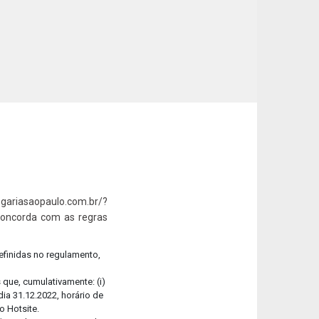
-se
ra aqui o nosso Relatório de Sustentabilidade!
ariasaopaulo.com.br/?
concorda com as regras
efinidas no regulamento,
que, cumulativamente: (i)
ia 31.12.2022, horário de
o Hotsite.