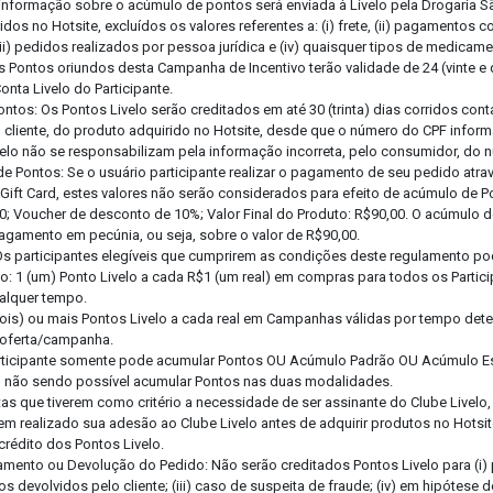
informação sobre o acúmulo de pontos será enviada à Livelo pela Drogaria S
idos no Hotsite, excluídos os valores referentes a: (i) frete, (ii) pagamento
iii) pedidos realizados por pessoa jurídica e (iv) quaisquer tipos de medicam
s Pontos oriundos desta Campanha de Incentivo terão validade de 24 (vinte e
onta Livelo do Participante.
Pontos: Os Pontos Livelo serão creditados em até 30 (trinta) dias corridos co
elo cliente, do produto adquirido no Hotsite, desde que o número do CPF inform
velo não se responsabilizam pela informação incorreta, pelo consumidor, do 
e Pontos: Se o usuário participante realizar o pagamento de seu pedido atr
ift Card, estes valores não serão considerados para efeito de acúmulo de P
0; Voucher de desconto de 10%; Valor Final do Produto: R$90,00. O acúmulo d
pagamento em pecúnia, ou seja, sobre o valor de R$90,00.
Os participantes elegíveis que cumprirem as condições deste regulamento p
o: 1 (um) Ponto Livelo a cada R$1 (um real) em compras para todos os Partic
ualquer tempo.
(dois) ou mais Pontos Livelo a cada real em Campanhas válidas por tempo de
 oferta/campanha.
articipante somente pode acumular Pontos OU Acúmulo Padrão OU Acúmulo E
ta, não sendo possível acumular Pontos nas duas modalidades.
as que tiverem como critério a necessidade de ser assinante do Clube Livelo,
erem realizado sua adesão ao Clube Livelo antes de adquirir produtos no Hotsi
 crédito dos Pontos Livelo.
amento ou Devolução do Pedido: Não serão creditados Pontos Livelo para (i
Anexe a sua Receita
os devolvidos pelo cliente; (iii) caso de suspeita de fraude; (iv) em hipótese 