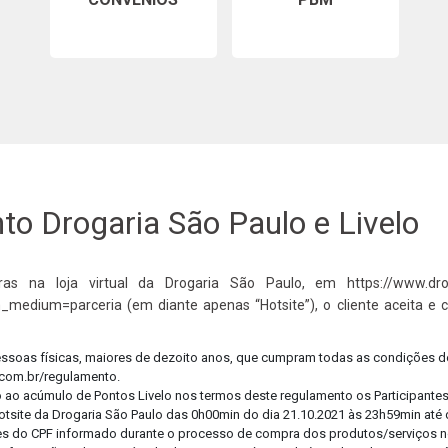
Cuide
Confi
o Drogaria São Paulo e Livelo
as na loja virtual da Drogaria São Paulo, em https://www.drog
_medium=parceria (em diante apenas “Hotsite”), o cliente aceita e 
pessoas físicas, maiores de dezoito anos, que cumpram todas as condições d
.com.br/regulamento.
o ao acúmulo de Pontos Livelo nos termos deste regulamento os Participantes 
tsite da Drogaria São Paulo das 0h00min do dia 21.10.2021 às 23h59min até d
tulares do CPF informado durante o processo de compra dos produtos/serviços n