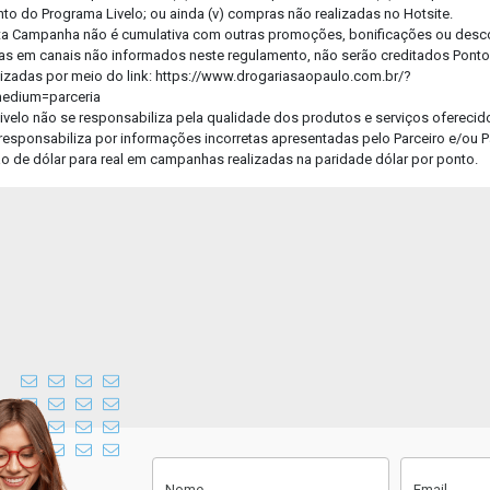
o do Programa Livelo; ou ainda (v) compras não realizadas no Hotsite.
sta Campanha não é cumulativa com outras promoções, bonificações ou desc
Faça a foto da receita ou anexe um
as em canais não informados neste regulamento, não serão creditados Pontos 
arquivo para enviar sua receita.
izadas por meio do link: https://www.drogariasaopaulo.com.br/?
medium=parceria
75% do fluxo concluído.
ivelo não se responsabiliza pela qualidade dos produtos e serviços oferecid
responsabiliza por informações incorretas apresentadas pelo Parceiro e/ou P
Instruções para envio do arquivo
são de dólar para real em campanhas realizadas na paridade dólar por ponto.
Faça uma foto nítida e clara.
O nome do medicamento, a
quantidade de caixas e o nome do
médico devem estar presentes na
foto da receita enviada.
Não corte o carimbo e CRM do
médico na foto.
Cadastre-se
Nome
Email