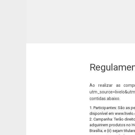
Regulament
Ao realizar as compr
utm_source=livelo&utm
contidas abaixo.
1. Participantes: São as 
disponível em www.livelo
2. Campanha: Terão direit
adquirirem produtos no Ho
Brasília; e (ii) sejam ti