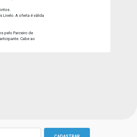
ontos.
Livelo. A oferta é válida
os pelo Parceiro de
articipante. Cabe ao
CADASTRAR