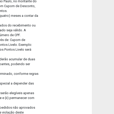
ão Paulo, no montante do
s com Cupom de Desconto,
entos.
 quatro) meses a contar da
ntados do recebimento ou
ado seja válido. A
número de CPF.
avés de: Cupom de
ontos Livelo. Exemplo:
os Pontos Livelo será
oderão acumular de duas
ipantes, podendo ser
terminado, conforme regras
special a depender das
 serão elegíveis apenas
te e (ii) permanecer com
) pedidos não aprovados
de violação deste