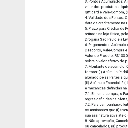
3. Pontos Acumulados: A 
valor dos produtos adquir
gift card e Vale-Compra, (
4. Validade dos Pontos: O
data de creditamento na C
5. Prazo para Crédito de 
retirada na loja física, p
Drogaria São Paulo e a Li
6. Pagamento e Acúmulo d
Desconto, Vale-Compra e G
Valor do Produto: R$100,0
sobre o valor efetivo do 
7. Montante de acúmulo: 
formas: (i) Acúmulo Padrã
alterado pelas Partes a q
(ii) Acúmulo Especial: 2 
e mecânicas definidas na
7.1. Em uma compra, o P
regras definidas na ofer
7.2. Para campanhas/ofert
os assinantes que (i) tiv
sua assinatura ativa até o
8. Não aprovação, Cancel
ou cancelados; (ii) produt