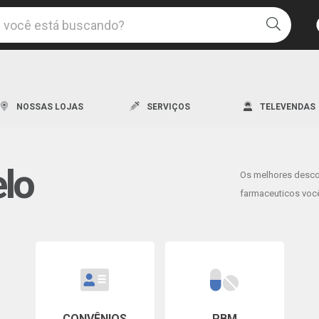
Uma l
NOSSAS LOJAS
SERVIÇOS
TELEVENDAS
elo
Os melhores desc
Os me
farmaceuticos você
Descon
CONVÊNIOS
PBM