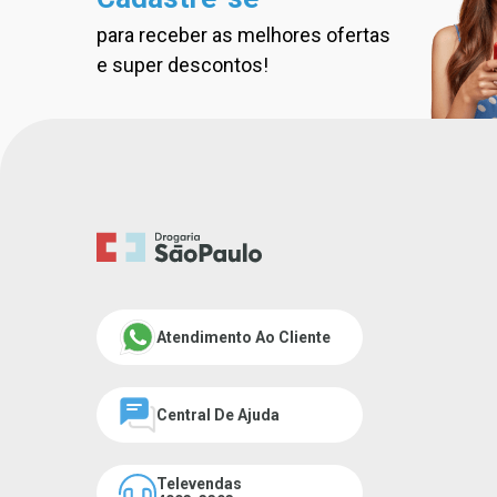
para receber as melhores ofertas
Cadastre-se na nossa new
e super descontos!
Atendimento Ao Cliente
Central De Ajuda
Televendas