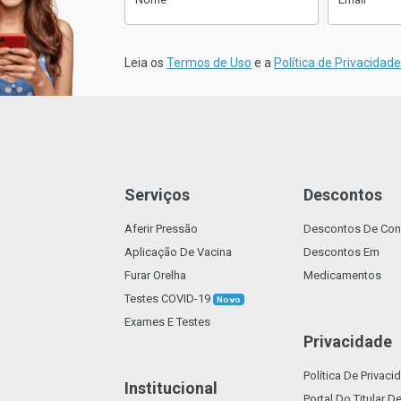
Anexe a sua Receita
sletter
Clique aqui para fazer o Upload da
Leia os
Termos de Uso
e a
Política de Privacidade
sua Receita. (Tamanho máx. 2mb)
Suporta: .pdf
Serviços
Descontos
Aferir Pressão
Descontos De Con
Voltar
Confirmar
Aplicação De Vacina
Descontos Em
Furar Orelha
Medicamentos
Testes COVID-19
Novo
Exames E Testes
Privacidade
Política De Privaci
Institucional
Portal Do Titular 