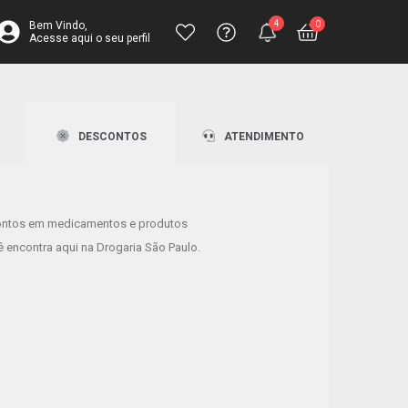
4
0
Bem Vindo,
Acesse aqui o seu perfil
inha completa para toda a família
Central de
Atendimento
Ajuda
Fale pelo chat
Ajuda? Envie
Televendas
DESCONTOS
ATENDIMENTO
sua solicitação
4003-3393
ontos em medicamentos e produtos
lhores perfumes estão aqui!
 encontra aqui na Drogaria São Paulo.
tos de até 50% OFF!