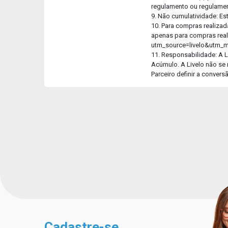
regulamento ou regulament
9. Não cumulatividade: E
10. Para compras realizad
apenas para compras real
utm_source=livelo&utm_
11. Responsabilidade: A L
Acúmulo. A Livelo não se 
Parceiro definir a conver
Cadastre-se