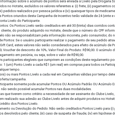
informação sobre o acúmulo de pontos será enviada à Livelo pela Drogaria S
idos no Hotsite, excluídos os valores referentes a: (i) frete, (ii) pagamento
iii) pedidos realizados por pessoa jurídica e (iv) quaisquer tipos de medicam
s Pontos oriundos desta Campanha de Incentivo terão validade de 24 (vinte e
onta Livelo do Participante.
Pontos: Os Pontos Livelo serão creditados em até 30 (trinta) dias corridos co
elo cliente, do produto adquirido no Hotsite, desde que o número do CPF inform
velo não se responsabilizam pela informação incorreta, pelo consumidor, do 
e Pontos: Se o usuário participante realizar o pagamento de seu pedido atr
ift Card, estes valores não serão considerados para efeito de acúmulo de P
0; Voucher de desconto de 10%; Valor Final do Produto: R$90,00. O acúmulo d
pagamento em pecúnia, ou seja, sobre o valor de R$90,00.
Os participantes elegíveis que cumprirem as condições deste regulamento p
o: 1 (um) Ponto Livelo a cada R$1 (um real) em compras para todos os Partic
ualquer tempo.
(dois) ou mais Pontos Livelo a cada real em Campanhas válidas por tempo de
 oferta/campanha.
articipante somente pode acumular Pontos OU Acúmulo Padrão OU Acúmulo E
ta, não sendo possível acumular Pontos nas duas modalidades.
as que tiverem como critério a necessidade de ser assinante do Clube Livelo,
erem realizado sua adesão ao Clube Livelo antes de adquirir produtos no Hotsi
 crédito dos Pontos Livelo.
amento ou Devolução do Pedido: Não serão creditados Pontos Livelo para (i
Anexe a sua Receita
os devolvidos pelo cliente; (iii) caso de suspeita de fraude; (iv) em hipótese 