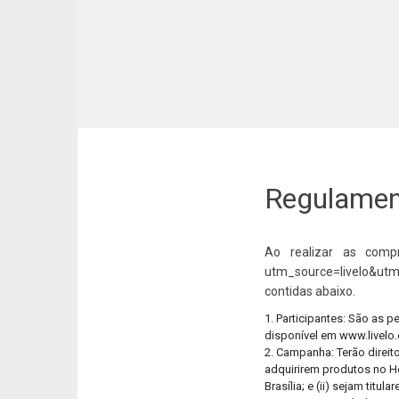
Regulament
Ao realizar as compr
utm_source=livelo&utm
contidas abaixo.
1. Participantes: São as 
disponível em www.livelo
2. Campanha: Terão direit
adquirirem produtos no Ho
Brasília; e (ii) sejam ti