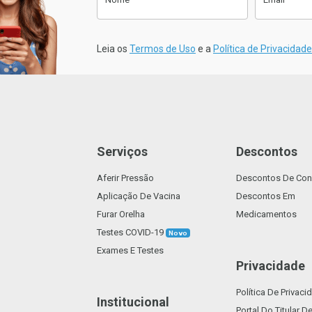
Anexe a sua Receita
sletter
Clique aqui para fazer o Upload da
Leia os
Termos de Uso
e a
Política de Privacidade
sua Receita. (Tamanho máx. 2mb)
Suporta: .pdf
Serviços
Descontos
Aferir Pressão
Descontos De Con
Voltar
Confirmar
Aplicação De Vacina
Descontos Em
Furar Orelha
Medicamentos
Testes COVID-19
Novo
Exames E Testes
Privacidade
Política De Privaci
Institucional
Portal Do Titular 