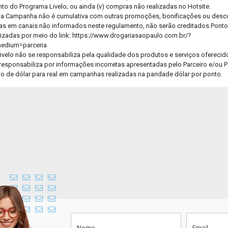
o do Programa Livelo; ou ainda (v) compras não realizadas no Hotsite.
sta Campanha não é cumulativa com outras promoções, bonificações ou desc
Faça a foto da receita ou anexe um
as em canais não informados neste regulamento, não serão creditados Pontos 
arquivo para enviar sua receita.
izadas por meio do link: https://www.drogariasaopaulo.com.br/?
medium=parceria
75% do fluxo concluído.
ivelo não se responsabiliza pela qualidade dos produtos e serviços oferecid
responsabiliza por informações incorretas apresentadas pelo Parceiro e/ou P
Instruções para envio do arquivo
são de dólar para real em campanhas realizadas na paridade dólar por ponto.
Faça uma foto nítida e clara.
O nome do medicamento, a
quantidade de caixas e o nome do
médico devem estar presentes na
foto da receita enviada.
Não corte o carimbo e CRM do
médico na foto.
Cadastre-se
Nome
Email