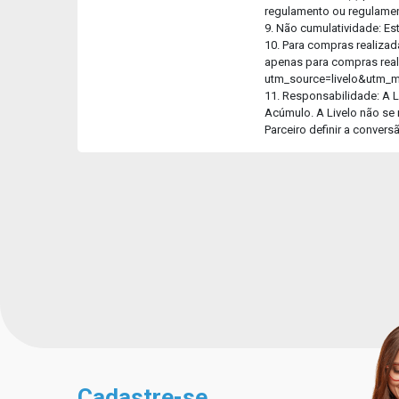
regulamento ou regulament
9. Não cumulatividade: E
10. Para compras realizad
apenas para compras real
utm_source=livelo&utm_
11. Responsabilidade: A L
Acúmulo. A Livelo não se 
Parceiro definir a conver
Cadastre-se