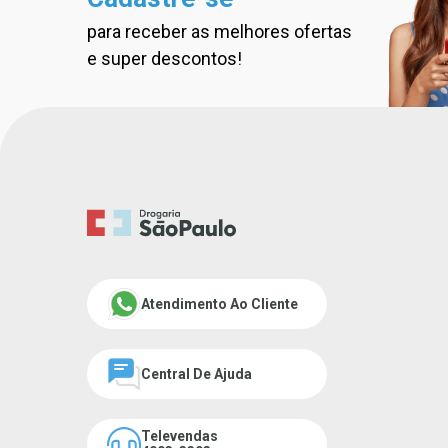
para receber as melhores ofertas
Cadastre-se na nossa new
e super descontos!
Atendimento Ao Cliente
Central De Ajuda
Televendas