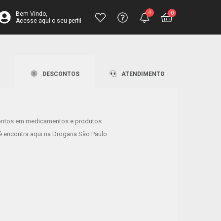
4
0
Bem Vindo,
Acesse aqui o seu perfil
inha completa para toda a família
Central de
Atendimento
Ajuda
Fale pelo chat
Ajuda? Envie
Televendas
DESCONTOS
ATENDIMENTO
sua solicitação
4003-3393
ontos em medicamentos e produtos
lhores perfumes estão aqui!
 encontra aqui na Drogaria São Paulo.
tos de até 50% OFF!