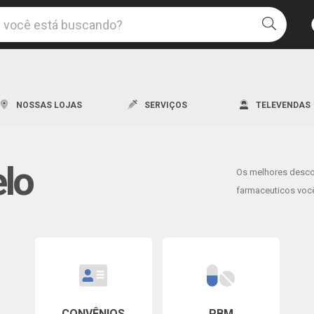
Uma l
NOSSAS LOJAS
SERVIÇOS
TELEVENDAS
elo
Os melhores desc
Os me
farmaceuticos você
Descon
CONVÊNIOS
PBM