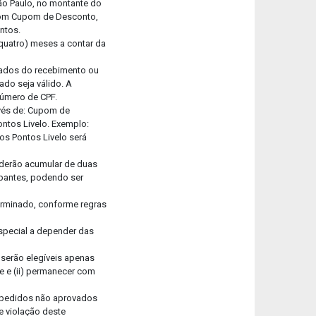
ão Paulo, no montante do
s com Cupom de Desconto,
entos.
 quatro) meses a contar da
ntados do recebimento ou
ado seja válido. A
número de CPF.
avés de: Cupom de
ontos Livelo. Exemplo:
os Pontos Livelo será
oderão acumular de duas
ipantes, podendo ser
terminado, conforme regras
special a depender das
 serão elegíveis apenas
te e (ii) permanecer com
) pedidos não aprovados
de violação deste