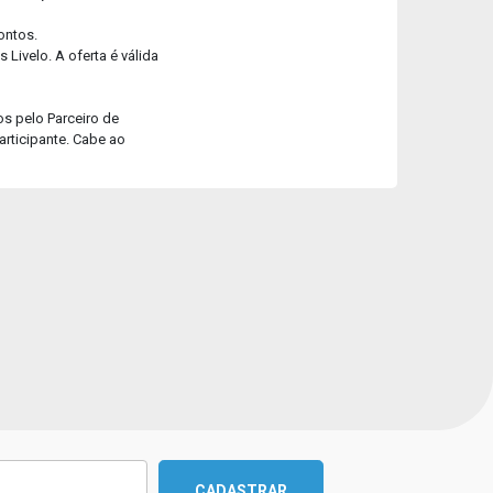
ontos.
Livelo. A oferta é válida
os pelo Parceiro de
articipante. Cabe ao
CADASTRAR