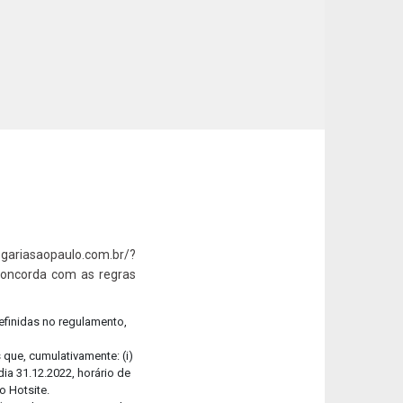
-se
ra aqui o nosso Relatório de Sustentabilidade!
ariasaopaulo.com.br/?
concorda com as regras
efinidas no regulamento,
que, cumulativamente: (i)
ia 31.12.2022, horário de
o Hotsite.