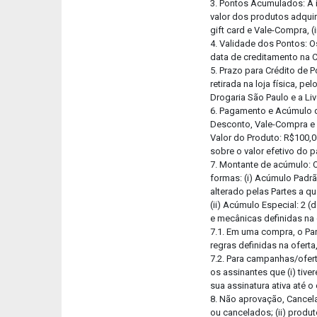
3. Pontos Acumulados: A 
valor dos produtos adquir
gift card e Vale-Compra, (
4. Validade dos Pontos: O
data de creditamento na C
5. Prazo para Crédito de 
retirada na loja física, p
Drogaria São Paulo e a Li
6. Pagamento e Acúmulo d
Desconto, Vale-Compra e G
Valor do Produto: R$100,0
sobre o valor efetivo do 
7. Montante de acúmulo: 
formas: (i) Acúmulo Padrã
alterado pelas Partes a q
(ii) Acúmulo Especial: 2 
e mecânicas definidas na
7.1. Em uma compra, o P
regras definidas na ofer
7.2. Para campanhas/ofert
os assinantes que (i) tiv
sua assinatura ativa até o
8. Não aprovação, Cancel
ou cancelados; (ii) produt