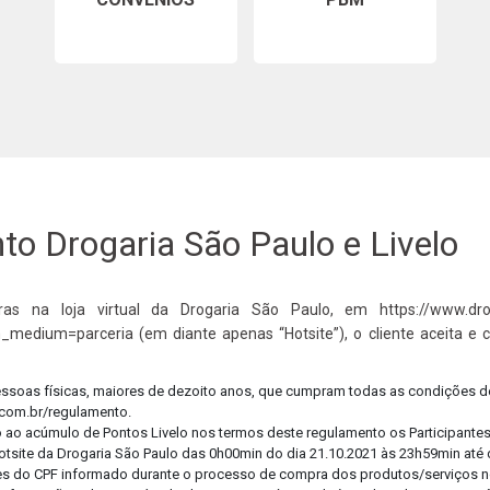
Cuide
Confi
o Drogaria São Paulo e Livelo
as na loja virtual da Drogaria São Paulo, em https://www.drog
_medium=parceria (em diante apenas “Hotsite”), o cliente aceita e 
pessoas físicas, maiores de dezoito anos, que cumpram todas as condições d
.com.br/regulamento.
o ao acúmulo de Pontos Livelo nos termos deste regulamento os Participantes 
tsite da Drogaria São Paulo das 0h00min do dia 21.10.2021 às 23h59min até d
tulares do CPF informado durante o processo de compra dos produtos/serviços n