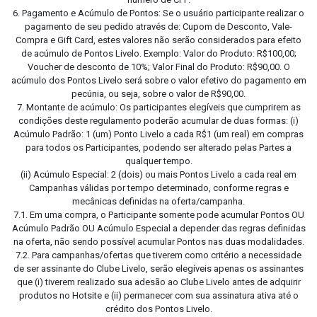
6. Pagamento e Acúmulo de Pontos: Se o usuário participante realizar o
pagamento de seu pedido através de: Cupom de Desconto, Vale-
Compra e Gift Card, estes valores não serão considerados para efeito
de acúmulo de Pontos Livelo. Exemplo: Valor do Produto: R$100,00;
Voucher de desconto de 10%; Valor Final do Produto: R$90,00. O
acúmulo dos Pontos Livelo será sobre o valor efetivo do pagamento em
pecúnia, ou seja, sobre o valor de R$90,00.
7. Montante de acúmulo: Os participantes elegíveis que cumprirem as
condições deste regulamento poderão acumular de duas formas: (i)
Acúmulo Padrão: 1 (um) Ponto Livelo a cada R$1 (um real) em compras
para todos os Participantes, podendo ser alterado pelas Partes a
qualquer tempo.
(ii) Acúmulo Especial: 2 (dois) ou mais Pontos Livelo a cada real em
Campanhas válidas por tempo determinado, conforme regras e
mecânicas definidas na oferta/campanha.
7.1. Em uma compra, o Participante somente pode acumular Pontos OU
Acúmulo Padrão OU Acúmulo Especial a depender das regras definidas
na oferta, não sendo possível acumular Pontos nas duas modalidades.
7.2. Para campanhas/ofertas que tiverem como critério a necessidade
de ser assinante do Clube Livelo, serão elegíveis apenas os assinantes
que (i) tiverem realizado sua adesão ao Clube Livelo antes de adquirir
produtos no Hotsite e (ii) permanecer com sua assinatura ativa até o
crédito dos Pontos Livelo.