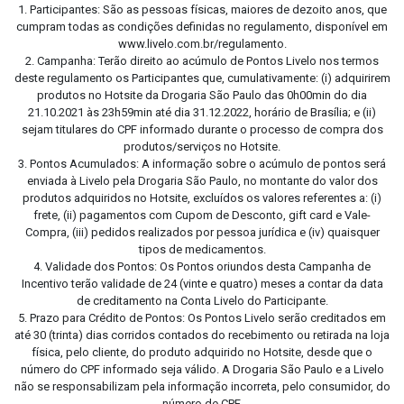
1. Participantes: São as pessoas físicas, maiores de dezoito anos, que
cumpram todas as condições definidas no regulamento, disponível em
www.livelo.com.br/regulamento.
2. Campanha: Terão direito ao acúmulo de Pontos Livelo nos termos
deste regulamento os Participantes que, cumulativamente: (i) adquirirem
produtos no Hotsite da Drogaria São Paulo das 0h00min do dia
21.10.2021 às 23h59min até dia 31.12.2022, horário de Brasília; e (ii)
sejam titulares do CPF informado durante o processo de compra dos
produtos/serviços no Hotsite.
3. Pontos Acumulados: A informação sobre o acúmulo de pontos será
enviada à Livelo pela Drogaria São Paulo, no montante do valor dos
produtos adquiridos no Hotsite, excluídos os valores referentes a: (i)
frete, (ii) pagamentos com Cupom de Desconto, gift card e Vale-
Compra, (iii) pedidos realizados por pessoa jurídica e (iv) quaisquer
tipos de medicamentos.
4. Validade dos Pontos: Os Pontos oriundos desta Campanha de
Incentivo terão validade de 24 (vinte e quatro) meses a contar da data
de creditamento na Conta Livelo do Participante.
5. Prazo para Crédito de Pontos: Os Pontos Livelo serão creditados em
até 30 (trinta) dias corridos contados do recebimento ou retirada na loja
física, pelo cliente, do produto adquirido no Hotsite, desde que o
número do CPF informado seja válido. A Drogaria São Paulo e a Livelo
não se responsabilizam pela informação incorreta, pelo consumidor, do
número de CPF.