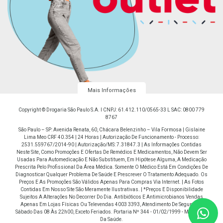
Mais Informações
Copyright © Drogaria São Paulo S.A. I CNPJ: 61.412.110/0565-33 L SAC: 0800 779
8767
São Paulo – SP: Avenida Renata, 60, Chácara Belenzinho – Vila Formosa | Gislaine
Lima Meo CRF 40.354 | 24 Horas | Autorização De Funcionamento - Processo:
2531.559767/2014-90 | Autorização/MS: 7.31847.3 | As Informações Contidas
Neste Site, Como Promoções E Ofertas De Remédios E Medicamentos, Não Devem Ser
Usadas Para Automedicação E Não Substituem, Em Hipótese Alguma, A Medicação
Prescrita Pelo Profissional Da Área Médica. Somente O Médico Está Em Condições De
Diagnosticar Qualquer Problema De Saúde E Prescrever O Tratamento Adequado. Os
Preços E As Promoções São Válidos Apenas Para Compras Via Internet. | As Fotos
Contidas Em Nosso Site São Meramente Ilustrativas. | *Preços E Disponibilidade
Sujeitos A Alterações No Decorrer Do Dia. Antibióticos E Antimicrobianos Vendas
Apenas Em Lojas Físicas Ou Televendas 4003 3393, Atendimento De Segunda À
Sábado Das 08 Às 22h00, Exceto Feriados. Portaria Nº 344 - 01/02/1999 - Ministério
Da Saúde.