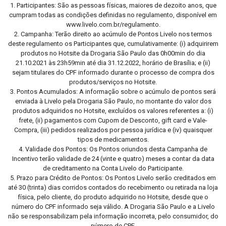
1. Participantes: São as pessoas físicas, maiores de dezoito anos, que
cumpram todas as condições definidas no regulamento, disponível em
www.livelo.com.br/regulamento.
2. Campanha: Terão direito ao acúmulo de Pontos Livelo nos termos
deste regulamento os Participantes que, cumulativamente: (i) adquirirem
produtos no Hotsite da Drogaria São Paulo das 0h00min do dia
21.10.2021 às 23h59min até dia 31.12.2022, horário de Brasília; e (ii)
sejam titulares do CPF informado durante o processo de compra dos
produtos/serviços no Hotsite.
3. Pontos Acumulados: A informação sobre o acúmulo de pontos será
enviada à Livelo pela Drogaria São Paulo, no montante do valor dos
produtos adquiridos no Hotsite, excluídos os valores referentes a: (i)
frete, (ii) pagamentos com Cupom de Desconto, gift card e Vale-
Compra, (iii) pedidos realizados por pessoa jurídica e (iv) quaisquer
tipos de medicamentos.
4. Validade dos Pontos: Os Pontos oriundos desta Campanha de
Incentivo terão validade de 24 (vinte e quatro) meses a contar da data
de creditamento na Conta Livelo do Participante.
5. Prazo para Crédito de Pontos: Os Pontos Livelo serão creditados em
até 30 (trinta) dias corridos contados do recebimento ou retirada na loja
física, pelo cliente, do produto adquirido no Hotsite, desde que o
número do CPF informado seja válido. A Drogaria São Paulo e a Livelo
não se responsabilizam pela informação incorreta, pelo consumidor, do
número de CPF.