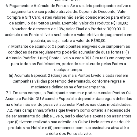
6. Pagamento e Acúmulo de Pontos: Se o usuário participante realizar o
pagamento de seu pedido através de: Cupom de Desconto, Vale-
Compra e Gift Card, estes valores não serão considerados para efeito
de acúmulo de Pontos Livelo. Exemplo: Valor do Produto: R$100,00;
Voucher de desconto de 10%; Valor Final do Produto: R$90,00. O
acúmulo dos Pontos Livelo será sobre o valor efetivo do pagamento em
pecúnia, ou seja, sobre o valor de R$90,00.
7. Montante de acúmulo: Os participantes elegíveis que cumprirem as
condições deste regulamento poderão acumular de duas formas: (i)
Acúmulo Padrão: 1 (um) Ponto Livelo a cada R$1 (um real) em compras
para todos os Participantes, podendo ser alterado pelas Partes a
qualquer tempo.
(ii) Acúmulo Especial: 2 (dois) ou mais Pontos Livelo a cada real em
Campanhas válidas por tempo determinado, conforme regras e
mecânicas definidas na oferta/campanha.
7.1. Em uma compra, o Participante somente pode acumular Pontos OU
Acúmulo Padrão OU Acúmulo Especial a depender das regras definidas
na oferta, não sendo possível acumular Pontos nas duas modalidades.
7.2. Para campanhas/ofertas que tiverem como critério a necessidade
de ser assinante do Clube Livelo, serão elegíveis apenas os assinantes
que (i) tiverem realizado sua adesão ao Clube Livelo antes de adquirir
produtos no Hotsite e (ii) permanecer com sua assinatura ativa até o
crédito dos Pontos Livelo.