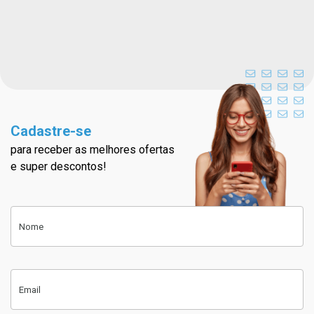
Cadastre-se
para receber as melhores ofertas
Cadastre-se na nossa newslett
e super descontos!
Cadastre-se
Nome
Email