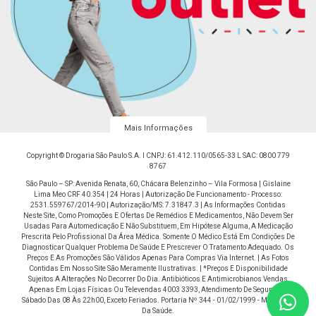
Mais Informações
Copyright © Drogaria São Paulo S.A. I CNPJ: 61.412.110/0565-33 L SAC: 0800 779
8767
São Paulo – SP: Avenida Renata, 60, Chácara Belenzinho – Vila Formosa | Gislaine
Lima Meo CRF 40.354 | 24 Horas | Autorização De Funcionamento - Processo:
2531.559767/2014-90 | Autorização/MS: 7.31847.3 | As Informações Contidas
Neste Site, Como Promoções E Ofertas De Remédios E Medicamentos, Não Devem Ser
Usadas Para Automedicação E Não Substituem, Em Hipótese Alguma, A Medicação
Prescrita Pelo Profissional Da Área Médica. Somente O Médico Está Em Condições De
Diagnosticar Qualquer Problema De Saúde E Prescrever O Tratamento Adequado. Os
Preços E As Promoções São Válidos Apenas Para Compras Via Internet. | As Fotos
Contidas Em Nosso Site São Meramente Ilustrativas. | *Preços E Disponibilidade
Sujeitos A Alterações No Decorrer Do Dia. Antibióticos E Antimicrobianos Vendas
Apenas Em Lojas Físicas Ou Televendas 4003 3393, Atendimento De Segunda À
Sábado Das 08 Às 22h00, Exceto Feriados. Portaria Nº 344 - 01/02/1999 - Ministério
Da Saúde.