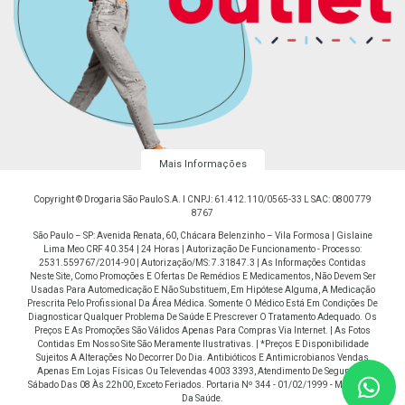
Mais Informações
Copyright © Drogaria São Paulo S.A. I CNPJ: 61.412.110/0565-33 L SAC: 0800 779
8767
São Paulo – SP: Avenida Renata, 60, Chácara Belenzinho – Vila Formosa | Gislaine
Lima Meo CRF 40.354 | 24 Horas | Autorização De Funcionamento - Processo:
2531.559767/2014-90 | Autorização/MS: 7.31847.3 | As Informações Contidas
Neste Site, Como Promoções E Ofertas De Remédios E Medicamentos, Não Devem Ser
Usadas Para Automedicação E Não Substituem, Em Hipótese Alguma, A Medicação
Prescrita Pelo Profissional Da Área Médica. Somente O Médico Está Em Condições De
Diagnosticar Qualquer Problema De Saúde E Prescrever O Tratamento Adequado. Os
Preços E As Promoções São Válidos Apenas Para Compras Via Internet. | As Fotos
Contidas Em Nosso Site São Meramente Ilustrativas. | *Preços E Disponibilidade
Sujeitos A Alterações No Decorrer Do Dia. Antibióticos E Antimicrobianos Vendas
Apenas Em Lojas Físicas Ou Televendas 4003 3393, Atendimento De Segunda À
Sábado Das 08 Às 22h00, Exceto Feriados. Portaria Nº 344 - 01/02/1999 - Ministério
Da Saúde.