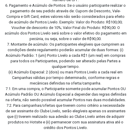
6. Pagamento e Acúmulo de Pontos: Se o usuário participante realizar o
pagamento de seu pedido através de: Cupom de Desconto, Vale-
Compra e Gift Card, estes valores não serão considerados para efeito
de acúmulo de Pontos Livelo. Exemplo: Valor do Produto: R$100,00;
Voucher de desconto de 10%; Valor Final do Produto: R$90,00. O
acúmulo dos Pontos Livelo será sobre o valor efetivo do pagamento em
pecúnia, ou seja, sobre o valor de R$90,00.
7. Montante de acúmulo: Os participantes elegíveis que cumprirem as
condições deste regulamento poderão acumular de duas formas: (i)
Acúmulo Padrão: 1 (um) Ponto Livelo a cada R$1 (um real) em compras
para todos os Participantes, podendo ser alterado pelas Partes a
qualquer tempo.
(ii) Acúmulo Especial: 2 (dois) ou mais Pontos Livelo a cada real em
Campanhas válidas por tempo determinado, conforme regras e
mecânicas definidas na oferta/campanha.
7.1. Em uma compra, o Participante somente pode acumular Pontos OU
Acúmulo Padrão OU Acúmulo Especial a depender das regras definidas
na oferta, não sendo possível acumular Pontos nas duas modalidades.
7.2. Para campanhas/ofertas que tiverem como critério a necessidade
de ser assinante do Clube Livelo, serão elegíveis apenas os assinantes
que (i) tiverem realizado sua adesão ao Clube Livelo antes de adquirir
produtos no Hotsite e (ii) permanecer com sua assinatura ativa até o
crédito dos Pontos Livelo.