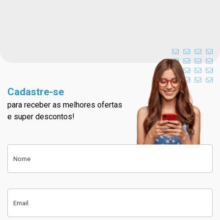
Cadastre-se
para receber as melhores ofertas
Cadastre-se na nossa newslett
e super descontos!
Cadastre-se
Nome
Email