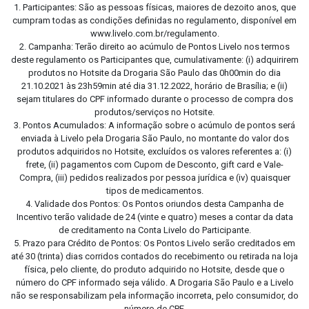
1. Participantes: São as pessoas físicas, maiores de dezoito anos, que
cumpram todas as condições definidas no regulamento, disponível em
www.livelo.com.br/regulamento.
2. Campanha: Terão direito ao acúmulo de Pontos Livelo nos termos
deste regulamento os Participantes que, cumulativamente: (i) adquirirem
produtos no Hotsite da Drogaria São Paulo das 0h00min do dia
21.10.2021 às 23h59min até dia 31.12.2022, horário de Brasília; e (ii)
sejam titulares do CPF informado durante o processo de compra dos
produtos/serviços no Hotsite.
3. Pontos Acumulados: A informação sobre o acúmulo de pontos será
enviada à Livelo pela Drogaria São Paulo, no montante do valor dos
produtos adquiridos no Hotsite, excluídos os valores referentes a: (i)
frete, (ii) pagamentos com Cupom de Desconto, gift card e Vale-
Compra, (iii) pedidos realizados por pessoa jurídica e (iv) quaisquer
tipos de medicamentos.
4. Validade dos Pontos: Os Pontos oriundos desta Campanha de
Incentivo terão validade de 24 (vinte e quatro) meses a contar da data
de creditamento na Conta Livelo do Participante.
5. Prazo para Crédito de Pontos: Os Pontos Livelo serão creditados em
até 30 (trinta) dias corridos contados do recebimento ou retirada na loja
física, pelo cliente, do produto adquirido no Hotsite, desde que o
número do CPF informado seja válido. A Drogaria São Paulo e a Livelo
não se responsabilizam pela informação incorreta, pelo consumidor, do
número de CPF.