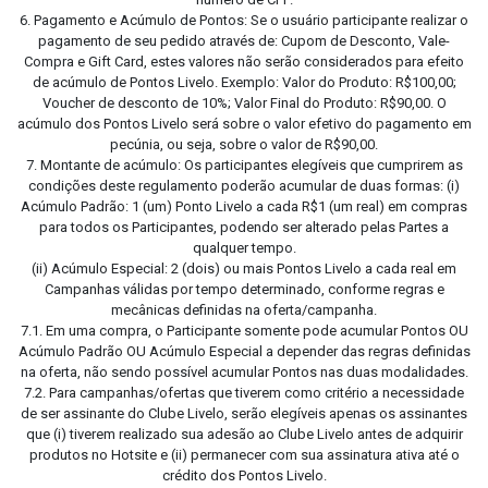
6. Pagamento e Acúmulo de Pontos: Se o usuário participante realizar o
pagamento de seu pedido através de: Cupom de Desconto, Vale-
Compra e Gift Card, estes valores não serão considerados para efeito
de acúmulo de Pontos Livelo. Exemplo: Valor do Produto: R$100,00;
Voucher de desconto de 10%; Valor Final do Produto: R$90,00. O
acúmulo dos Pontos Livelo será sobre o valor efetivo do pagamento em
pecúnia, ou seja, sobre o valor de R$90,00.
7. Montante de acúmulo: Os participantes elegíveis que cumprirem as
condições deste regulamento poderão acumular de duas formas: (i)
Acúmulo Padrão: 1 (um) Ponto Livelo a cada R$1 (um real) em compras
para todos os Participantes, podendo ser alterado pelas Partes a
qualquer tempo.
(ii) Acúmulo Especial: 2 (dois) ou mais Pontos Livelo a cada real em
Campanhas válidas por tempo determinado, conforme regras e
mecânicas definidas na oferta/campanha.
7.1. Em uma compra, o Participante somente pode acumular Pontos OU
Acúmulo Padrão OU Acúmulo Especial a depender das regras definidas
na oferta, não sendo possível acumular Pontos nas duas modalidades.
7.2. Para campanhas/ofertas que tiverem como critério a necessidade
de ser assinante do Clube Livelo, serão elegíveis apenas os assinantes
que (i) tiverem realizado sua adesão ao Clube Livelo antes de adquirir
produtos no Hotsite e (ii) permanecer com sua assinatura ativa até o
crédito dos Pontos Livelo.