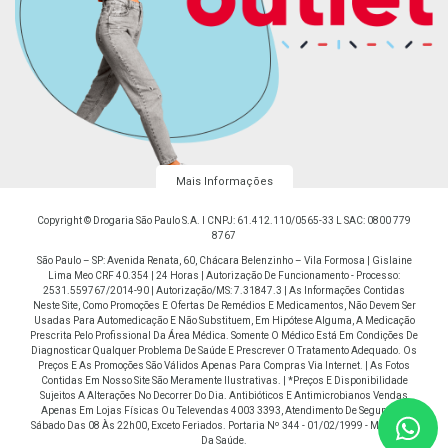
Mais Informações
Copyright © Drogaria São Paulo S.A. I CNPJ: 61.412.110/0565-33 L SAC: 0800 779
8767
São Paulo – SP: Avenida Renata, 60, Chácara Belenzinho – Vila Formosa | Gislaine
Lima Meo CRF 40.354 | 24 Horas | Autorização De Funcionamento - Processo:
2531.559767/2014-90 | Autorização/MS: 7.31847.3 | As Informações Contidas
Neste Site, Como Promoções E Ofertas De Remédios E Medicamentos, Não Devem Ser
Usadas Para Automedicação E Não Substituem, Em Hipótese Alguma, A Medicação
Prescrita Pelo Profissional Da Área Médica. Somente O Médico Está Em Condições De
Diagnosticar Qualquer Problema De Saúde E Prescrever O Tratamento Adequado. Os
Preços E As Promoções São Válidos Apenas Para Compras Via Internet. | As Fotos
Contidas Em Nosso Site São Meramente Ilustrativas. | *Preços E Disponibilidade
Sujeitos A Alterações No Decorrer Do Dia. Antibióticos E Antimicrobianos Vendas
Apenas Em Lojas Físicas Ou Televendas 4003 3393, Atendimento De Segunda À
Sábado Das 08 Às 22h00, Exceto Feriados. Portaria Nº 344 - 01/02/1999 - Ministério
Da Saúde.