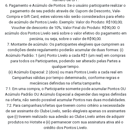
6. Pagamento e Acúmulo de Pontos: Se o usuário participante realizar o
pagamento de seu pedido através de: Cupom de Desconto, Vale-
Compra e Gift Card, estes valores não serão considerados para efeito
de acúmulo de Pontos Livelo. Exemplo: Valor do Produto: R$100,00;
Voucher de desconto de 10%; Valor Final do Produto: R$90,00. O
acúmulo dos Pontos Livelo será sobre o valor efetivo do pagamento em
pecúnia, ou seja, sobre o valor de R$90,00.
7. Montante de acúmulo: Os participantes elegíveis que cumprirem as
condições deste regulamento poderão acumular de duas formas: (i)
Acúmulo Padrão: 1 (um) Ponto Livelo a cada R$1 (um real) em compras
para todos os Participantes, podendo ser alterado pelas Partes a
qualquer tempo.
(ii) Acúmulo Especial: 2 (dois) ou mais Pontos Livelo a cada real em
Campanhas válidas por tempo determinado, conforme regras e
mecânicas definidas na oferta/campanha.
7.1. Em uma compra, o Participante somente pode acumular Pontos OU
Acúmulo Padrão OU Acúmulo Especial a depender das regras definidas
na oferta, não sendo possível acumular Pontos nas duas modalidades.
7.2. Para campanhas/ofertas que tiverem como critério a necessidade
de ser assinante do Clube Livelo, serão elegíveis apenas os assinantes
que (i) tiverem realizado sua adesão ao Clube Livelo antes de adquirir
produtos no Hotsite e (ii) permanecer com sua assinatura ativa até o
crédito dos Pontos Livelo.