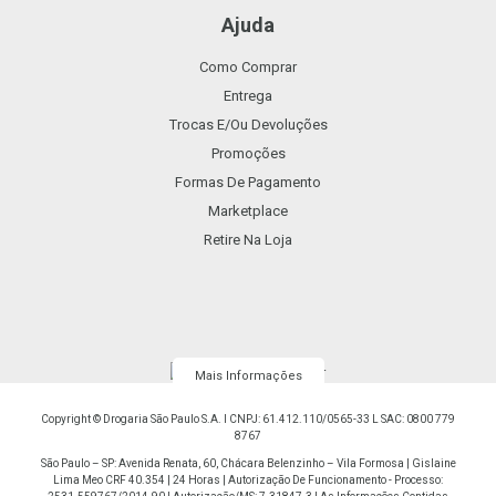
Ajuda
Como Comprar
Entrega
Trocas E/ou Devoluções
Promoções
Formas De Pagamento
Marketplace
Retire Na Loja
Mais Informações
Copyright © Drogaria São Paulo S.A. I CNPJ: 61.412.110/0565-33 L SAC: 0800 779
8767
São Paulo – SP: Avenida Renata, 60, Chácara Belenzinho – Vila Formosa | Gislaine
Lima Meo CRF 40.354 | 24 Horas | Autorização De Funcionamento - Processo: