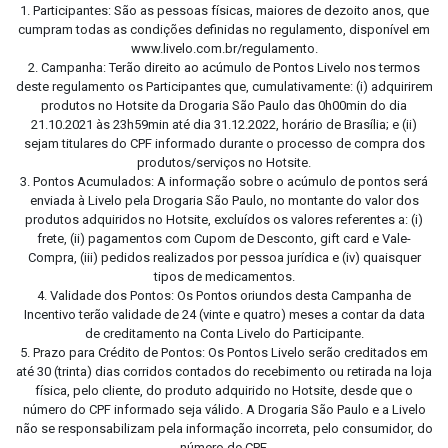
1. Participantes: São as pessoas físicas, maiores de dezoito anos, que
cumpram todas as condições definidas no regulamento, disponível em
www.livelo.com.br/regulamento.
2. Campanha: Terão direito ao acúmulo de Pontos Livelo nos termos
deste regulamento os Participantes que, cumulativamente: (i) adquirirem
produtos no Hotsite da Drogaria São Paulo das 0h00min do dia
21.10.2021 às 23h59min até dia 31.12.2022, horário de Brasília; e (ii)
sejam titulares do CPF informado durante o processo de compra dos
produtos/serviços no Hotsite.
3. Pontos Acumulados: A informação sobre o acúmulo de pontos será
enviada à Livelo pela Drogaria São Paulo, no montante do valor dos
produtos adquiridos no Hotsite, excluídos os valores referentes a: (i)
frete, (ii) pagamentos com Cupom de Desconto, gift card e Vale-
Compra, (iii) pedidos realizados por pessoa jurídica e (iv) quaisquer
tipos de medicamentos.
4. Validade dos Pontos: Os Pontos oriundos desta Campanha de
Incentivo terão validade de 24 (vinte e quatro) meses a contar da data
de creditamento na Conta Livelo do Participante.
5. Prazo para Crédito de Pontos: Os Pontos Livelo serão creditados em
até 30 (trinta) dias corridos contados do recebimento ou retirada na loja
física, pelo cliente, do produto adquirido no Hotsite, desde que o
número do CPF informado seja válido. A Drogaria São Paulo e a Livelo
não se responsabilizam pela informação incorreta, pelo consumidor, do
número de CPF.