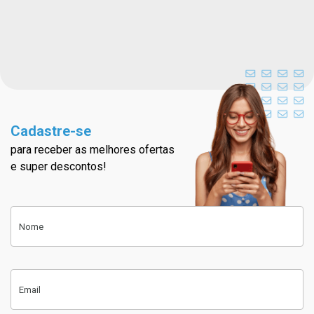
Cadastre-se
para receber as melhores ofertas
Cadastre-se na nossa newslett
e super descontos!
Cadastre-se
Nome
Email