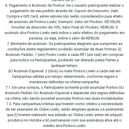
6. Pagamento e Acúmulo de Pontos: Se o usuário participante realizar o
pagamento de seu pedido através de: Cupom de Desconto, Vale-
Compra e Gift Card, estes valores não serão considerados para efeito
de acúmulo de Pontos Livelo. Exemplo: Valor do Produto: R$100,00;
Voucher de desconto de 10%; Valor Final do Produto: R$90,00. O
acúmulo dos Pontos Livelo será sobre o valor efetivo do pagamento em
pecúnia, ou seja, sobre o valor de R$90,00.
7. Montante de acúmulo: Os participantes elegíveis que cumprirem as
condições deste regulamento poderão acumular de duas formas: (i)
Acúmulo Padrão: 1 (um) Ponto Livelo a cada R$1 (um real) em compras
para todos os Participantes, podendo ser alterado pelas Partes a
qualquer tempo.
(ii) Acúmulo Especial: 2 (dois) ou mais Pontos Livelo a cada real em
Campanhas válidas por tempo determinado, conforme regras e
mecânicas definidas na oferta/campanha.
7.1. Em uma compra, o Participante somente pode acumular Pontos OU
Acúmulo Padrão OU Acúmulo Especial a depender das regras definidas
na oferta, não sendo possível acumular Pontos nas duas modalidades.
7.2. Para campanhas/ofertas que tiverem como critério a necessidade
de ser assinante do Clube Livelo, serão elegíveis apenas os assinantes
que (i) tiverem realizado sua adesão ao Clube Livelo antes de adquirir
produtos no Hotsite e (ii) permanecer com sua assinatura ativa até o
crédito dos Pontos Livelo.