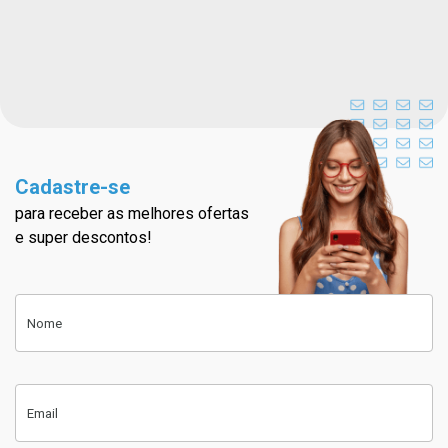
Cadastre-se
para receber as melhores ofertas
Cadastre-se na nossa newslett
e super descontos!
Cadastre-se
Nome
Email