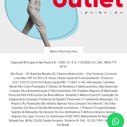
Mais Informações
Copyright © Drogaria São Paulo S.A. I CNPJ: 61.412.110/0565-33 L SAC: 0800 779
8767
São Paulo – SP: Avenida Renata, 60, Chácara Belenzinho – Vila Formosa | Gislaine
Lima Meo CRF 40.354 | 24 Horas | Autorização De Funcionamento - Processo:
2531.559767/2014-90 | Autorização/MS: 7.31847.3 | As Informações Contidas
Neste Site, Como Promoções E Ofertas De Remédios E Medicamentos, Não Devem Ser
Usadas Para Automedicação E Não Substituem, Em Hipótese Alguma, A Medicação
Prescrita Pelo Profissional Da Área Médica. Somente O Médico Está Em Condições De
Diagnosticar Qualquer Problema De Saúde E Prescrever O Tratamento Adequado. Os
Preços E As Promoções São Válidos Apenas Para Compras Via Internet. | As Fotos
Contidas Em Nosso Site São Meramente Ilustrativas. | *Preços E Disponibilidade
Sujeitos A Alterações No Decorrer Do Dia. Antibióticos E Antimicrobianos Vendas
Apenas Em Lojas Físicas Ou Televendas 4003 3393, Atendimento De Segunda À
Sábado Das 08 Às 22h00, Exceto Feriados. Portaria Nº 344 - 01/02/1999 - Ministério
Da Saúde.