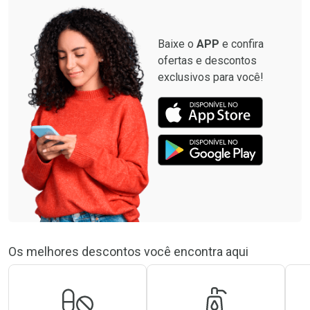
Baixe o
APP
e confira
ofertas e descontos
exclusivos para você!
Os melhores descontos você encontra aqui