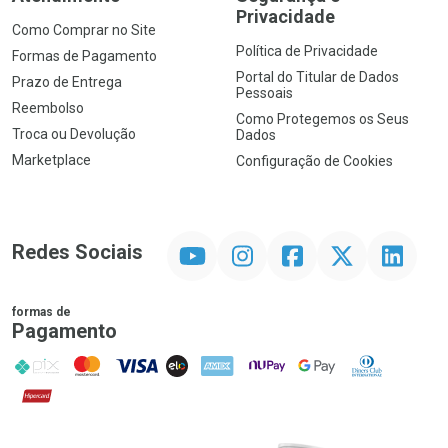
Privacidade
Como Comprar no Site
Política de Privacidade
Formas de Pagamento
Portal do Titular de Dados
Prazo de Entrega
Pessoais
Reembolso
Como Protegemos os Seus
Troca ou Devolução
Dados
Marketplace
Configuração de Cookies
YouTube
Instagram
Facebook
Twitter
Linkedin
Redes Sociais
formas de
Pagamento
PIX
MasterCard
VISA
ELO
AMEX
NuPay
Google Pay
Diners Club
Hipercard