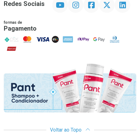
YouTube
Instagram
Facebook
Twitter
Linkedin
Redes Sociais
formas de
Pagamento
PIX
MasterCard
VISA
ELO
AMEX
NuPay
Google Pay
Diners Club
Hipercard
Promoção em Destaque
Voltar ao Topo