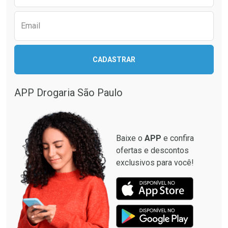
Email
CADASTRAR
Ativar Desconto
Comprar sem Desconto
APP Drogaria São Paulo
Comprar sem Desconto
Por R$ 88,99/cada
Por R$ 88,99/cada
Baixe o
APP
e confira
ofertas e descontos
exclusivos para você!