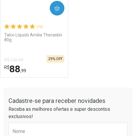
COMPRAR
(72)
Talco Líquido Amilia Theraskin
80g
29% OFF
R$ 125,99
88
R$
,99
FECHAR
FECHAR
Tudo sobre a Drogaria São Paulo
Cadastre-se para receber novidades
Laboratório
Por Menos
Receba as melhores ofertas e super descontos
exclusivos!
Preencha o formulário abaixo para receber 
Nome