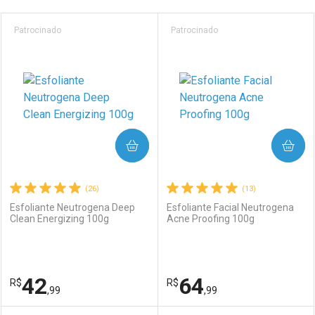
Prateleira
Patrocinado
Patrocinado
COMPRAR
COMPRAR
(26)
(13)
Esfoliante Neutrogena Deep
Esfoliante Facial Neutrogena
Clean Energizing 100g
Acne Proofing 100g
42
64
R$
R$
,99
,99