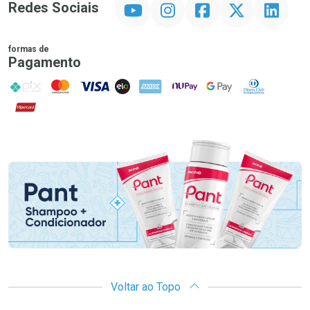
YouTube
Instagram
Facebook
Twitter
Linkedin
Redes Sociais
formas de
Pagamento
PIX
MasterCard
VISA
ELO
AMEX
NuPay
Google Pay
Diners Club
Hipercard
Promoção em Destaque
Voltar ao Topo