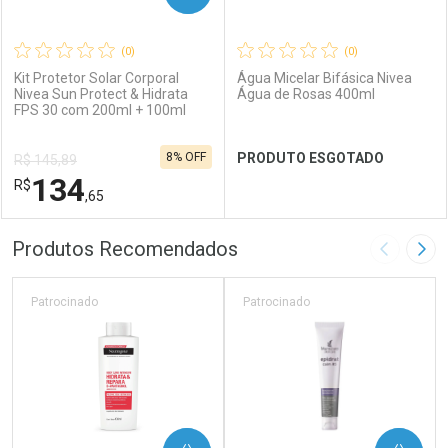
(0)
(0)
Kit Protetor Solar Corporal
Água Micelar Bifásica Nivea
Nivea Sun Protect & Hidrata
Água de Rosas 400ml
FPS 30 com 200ml + 100ml
Ativar Desconto
Ativar Desconto
8% OFF
PRODUTO ESGOTADO
R$ 145,89
Comprar sem Desconto
Comprar sem Desconto
134
R$
Comprar sem Desconto
Comprar sem Desconto
Por R$ 158,92/cada
Por R$ 100,41/cada
,65
Por R$ 158,92/cada
Por R$ 100,41/cada
FECHAR
FECHAR
FEC
FEC
Produtos Recomendados
Imagem A
Pró
Laboratório
Por Menos
Laboratório
Por Menos
Patrocinado
Patrocinado