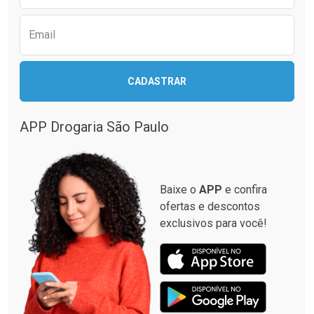
Comprar sem Desconto
Comprar sem Desconto
Comprar sem Desconto
Comprar sem Desconto
Por R$ 31,99/cada
Por R$ 44,99/cada
Por R$ 31,99/cada
Por R$ 44,99/cada
Email
CADASTRAR
APP Drogaria São Paulo
Baixe o
APP
e confira
ofertas e descontos
exclusivos para você!