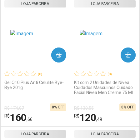
LOJA PARCEIRA
FECHAR
FECHAR
LOJA PARCEIRA
F
F
Laboratório
Por Menos
Laboratório
Por Menos
COMPRAR
COMPRAR
(0)
(0)
Gel Q10 Plus Anti Celulite Bye-
Kit com 2 Unidades de Nivea
Bye 201g
Cuidados Masculinos Cuidado
Facial Nivea Men Creme 75 Ml
Ativar Desconto
Ativar Desconto
8% OFF
8% OFF
R$ 174,07
R$ 130,55
Comprar sem Desconto
Comprar sem Desconto
160
120
R$
Comprar sem Desconto
R$
Comprar sem Desconto
Por R$ 42,99/cada
Por R$ 64,99/cada
,66
,49
Por R$ 42,99/cada
Por R$ 64,99/cada
LOJA PARCEIRA
FECHAR
FECHAR
LOJA PARCEIRA
F
F