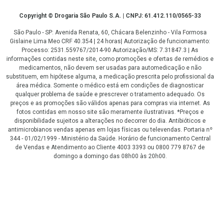
Copyright
Copyright © Drogaria São Paulo S.A. | CNPJ: 61.412.110/0565-33
São Paulo - SP: Avenida Renata, 60, Chácara Belenzinho - Vila Formosa
Gislaine Lima Meo CRF 40.354 | 24 horas| Autorização de funcionamento:
Processo: 2531.559767/2014-90 Autorização/MS: 7.31847.3 | As
informações contidas neste site, como promoções e ofertas de remédios e
medicamentos, não devem ser usadas para automedicação e não
substituem, em hipótese alguma, a medicação prescrita pelo profissional da
área médica. Somente o médico está em condições de diagnosticar
qualquer problema de saúde e prescrever o tratamento adequado. Os
preços e as promoções são válidos apenas para compras via internet. As
fotos contidas em nosso site são meramente ilustrativas. *Preços e
disponibilidade sujeitos a alterações no decorrer do dia. Antibióticos e
antimicrobianos vendas apenas em lojas físicas ou televendas. Portaria nº
344 - 01/02/1999 - Ministério da Saúde. Horário de funcionamento Central
de Vendas e Atendimento ao Cliente 4003 3393 ou 0800 779 8767 de
domingo a domingo das 08h00 às 20h00.
LGPD Aceite os Cookies