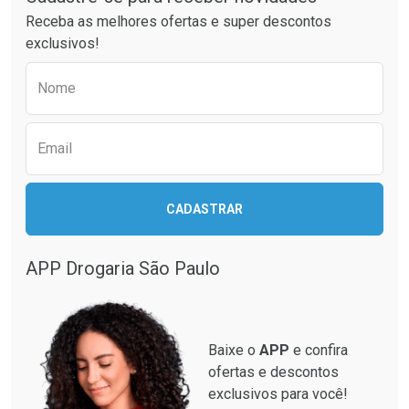
Laboratório
Por Menos
Receba as melhores ofertas e super descontos
exclusivos!
Preencha o formulário abaixo para receber 
Nome
Email
CADASTRAR
Ver Desconto Convênio
APP Drogaria São Paulo
Baixe o
APP
e confira
ofertas e descontos
exclusivos para você!