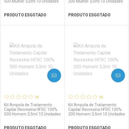
500 Mulher 3,5ml 10 Unidades
200 Mulher 3,5ml 10 Unidades
Ver Desconto Convênio
Ver Desconto Convênio
PRODUTO ESGOTADO
PRODUTO ESGOTADO
FECHAR
FECHAR
FEC
FEC
Laboratório
Por Menos
Laboratório
Por Menos
AVISE-ME
AVISE-ME
(0)
(0)
Kit Ampola de Tratamento
Kit Ampola de Tratamento
Capilar Recrexina HFSC 100%
Capilar Recrexina HFSC 100%
500 Homem 3,5ml 10 Unidades
200 Homem 3,5ml 10 Unidades
Ver Desconto Convênio
Ver Desconto Convênio
PRODUTO ESGOTADO
PRODUTO ESGOTADO