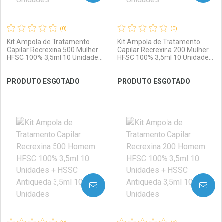
(0)
(0)
Kit Ampola de Tratamento
Kit Ampola de Tratamento
Capilar Recrexina 500 Mulher
Capilar Recrexina 200 Mulher
Ativar Desconto
HFSC 100% 3,5ml 10 Unidades
HFSC 100% 3,5ml 10 Unidades
+ HSSC Antiqueda 3,5ml 10
+ HSSC Antiqueda 3,5ml 10
Unidades
Unidades
PRODUTO ESGOTADO
PRODUTO ESGOTADO
Comprar sem Desconto
Comprar sem Desconto
Ver Desconto Convênio
Por R$ 123,99/cada
Por R$ 123,99/cada
FECHAR
FECHAR
FEC
FEC
Laboratório
Por Menos
Laboratório
Por Menos
AVISE-ME
AVISE-ME