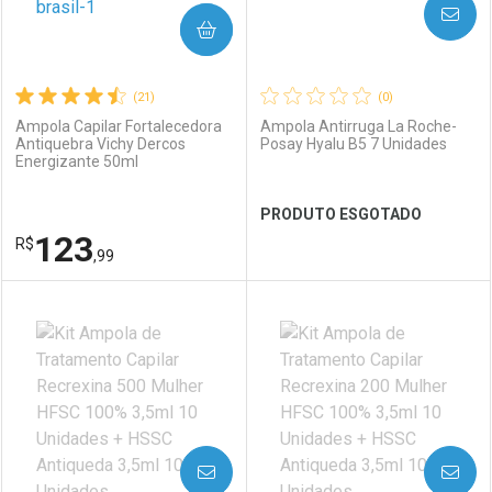
AVISE-ME
COMPRAR
(21)
(0)
Ampola Capilar Fortalecedora
Ampola Antirruga La Roche-
Antiquebra Vichy Dercos
Posay Hyalu B5 7 Unidades
Energizante 50ml
PRODUTO ESGOTADO
123
R$
,99
FECHAR
FECHAR
FEC
FEC
Dermaclub
Por Menos
Laboratório
Por Menos
AVISE-ME
AVISE-ME