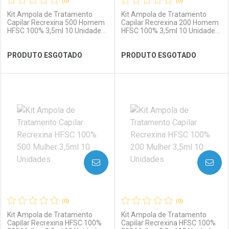
(0)
(0)
Kit Ampola de Tratamento
Kit Ampola de Tratamento
Capilar Recrexina 500 Homem
Capilar Recrexina 200 Homem
HFSC 100% 3,5ml 10 Unidades
HFSC 100% 3,5ml 10 Unidades
+ HSSC Antiqueda 3,5ml 10
+ HSSC Antiqueda 3,5ml 10
Unidades
Unidades
Ver Desconto Convênio
Ver Desconto Convênio
PRODUTO ESGOTADO
PRODUTO ESGOTADO
FECHAR
FECHAR
FEC
FEC
Laboratório
Por Menos
Laboratório
Por Menos
AVISE-ME
AVISE-ME
(0)
(0)
Kit Ampola de Tratamento
Kit Ampola de Tratamento
Capilar Recrexina HFSC 100%
Capilar Recrexina HFSC 100%