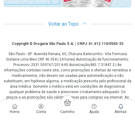
Voltar ao Topo
Copyright
Copyright © Drogaria São Paulo S.A. | CNPJ: 61.412.110/0565-33
São Paulo - SP: Avenida Renata, 60, Chácara Belenzinho - Vila Formosa
Gislaine Lima Meo CRF 40.354 | 24 horas| Autorização de funcionamento:
Processo: 2531.559767/2014-90 Autorização/MS: 7.31847.3 | As
informações contidas neste site, como promoções e ofertas de remédios e
medicamentos, não devem ser usadas para automedicação e não
substituem, em hipótese alguma, a medicação prescrita pelo profissional da
área médica. Somente o médico está em condições de diagnosticar
qualquer problema de saúde e prescrever o tratamento adequado. Os
preços e as promoções são válidos apenas para compras via internet. As
fotos contidas em nosso site são meramente ilustrativas. *Preços e
disponibilidade sujeitos a alterações no decorrer do dia. Antibióticos e
Home
Conta
Carrinho
Ajuda
Alertas
antimicrobianos vendas apenas em lojas físicas ou televendas. Portaria nº
344 - 01/02/1999 - Ministério da Saúde. Horário de funcionamento Central
de Vendas e Atendimento ao Cliente 4003 3393 ou 0800 779 8767 de
domingo a domingo das 08h00 às 20h00.