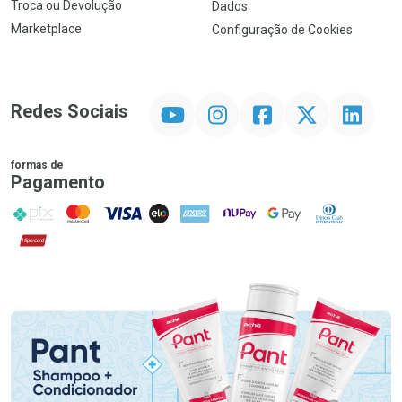
Troca ou Devolução
Dados
Marketplace
Configuração de Cookies
YouTube
Instagram
Facebook
Twitter
Linkedin
Redes Sociais
formas de
Pagamento
PIX
MasterCard
VISA
ELO
AMEX
NuPay
Google Pay
Diners Club
Hipercard
Promoção em Destaque