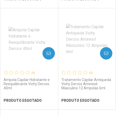
FECHAR
FECHAR
FEC
FEC
Laboratório
Por Menos
Laboratório
Por Menos
AVISE-ME
AVISE-ME
(0)
(0)
Ampola Capilar Hidratante e
Tratamento Capilar Antiqueda
Reequilibrante Vichy Dercos
Vichy Dercos Aminexil
40ml
Masculino 12 Ampolas 6ml
Ver Desconto Convênio
Ver Desconto Convênio
PRODUTO ESGOTADO
PRODUTO ESGOTADO