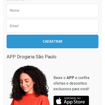
Preencha o formulário abaixo para receber 
Nome
Email
CADASTRAR
Ver Desconto Convênio
Ver Desconto Convênio
APP Drogaria São Paulo
Baixe o
APP
e confira
ofertas e descontos
exclusivos para você!