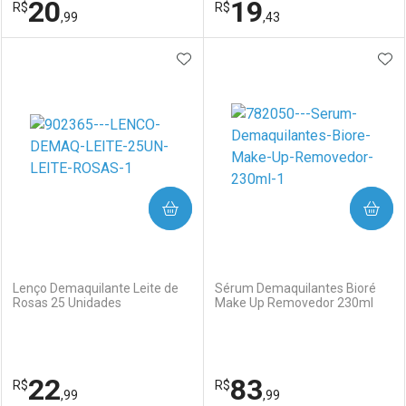
20
19
R$
Comprar sem Desconto
R$
Comprar sem Desconto
Por R$ 51,93/cada
Por R$ 20,99/cada
,99
,43
Por R$ 51,93/cada
Por R$ 20,99/cada
ADICIONAR AOS FAVORITOS
ADI
FECHAR
FECHAR
F
F
Laboratório
Por Menos
Laboratório
Por Menos
COMPRAR
COMPRAR
Lenço Demaquilante Leite de
Sérum Demaquilantes Bioré
Rosas 25 Unidades
Make Up Removedor 230ml
Ativar Desconto
Ativar Desconto
Comprar sem Desconto
Comprar sem Desconto
22
83
R$
Comprar sem Desconto
R$
Comprar sem Desconto
Por R$ 20,99/cada
Por R$ 19,43/cada
,99
,99
Por R$ 20,99/cada
Por R$ 19,43/cada