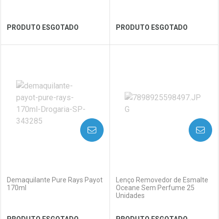
Ver Desconto Convênio
Ver Desconto Convênio
PRODUTO ESGOTADO
PRODUTO ESGOTADO
FECHAR
FECHAR
FECH
FECH
Laboratório
Por Menos
Laboratório
Por Menos
AVISE-ME
AVISE-ME
Demaquilante Pure Rays Payot
Lenço Removedor de Esmalte
170ml
Oceane Sem Perfume 25
Unidades
Ver Desconto Convênio
Ver Desconto Convênio