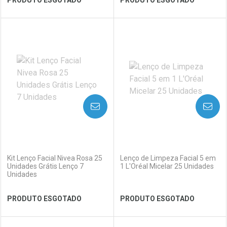
PRODUTO ESGOTADO
PRODUTO ESGOTADO
FECHAR
FECHAR
FECH
FECH
Laboratório
Por Menos
Laboratório
Por Menos
AVISE-ME
AVISE-ME
Kit Lenço Facial Nivea Rosa 25
Lenço de Limpeza Facial 5 em
Unidades Grátis Lenço 7
1 L'Oréal Micelar 25 Unidades
Unidades
Ver Desconto Convênio
Ver Desconto Convênio
PRODUTO ESGOTADO
PRODUTO ESGOTADO