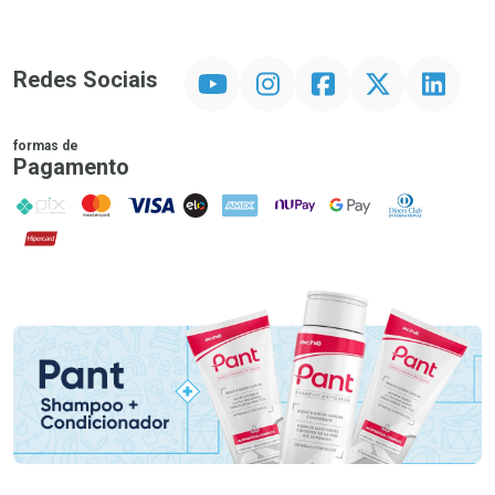
YouTube
Instagram
Facebook
Twitter
Linkedin
Redes Sociais
formas de
Pagamento
PIX
MasterCard
VISA
ELO
AMEX
NuPay
Google Pay
Diners Club
Hipercard
Promoção em Destaque