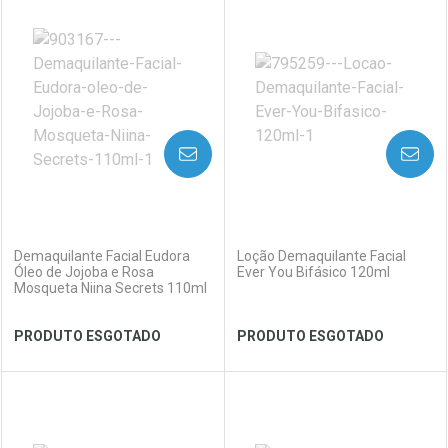
FECHAR
FECHAR
F
F
Laboratório
Por Menos
Laboratório
Por Menos
AVISE-ME
AVISE-ME
Demaquilante Facial Eudora
Loção Demaquilante Facial
Óleo de Jojoba e Rosa
Ever You Bifásico 120ml
Mosqueta Niina Secrets 110ml
Ativar Desconto
Ativar Desconto
PRODUTO ESGOTADO
PRODUTO ESGOTADO
Comprar sem Desconto
Comprar sem Desconto
Comprar sem Desconto
Comprar sem Desconto
Por R$ 149,99/cada
Por R$ 94,90/cada
Por R$ 149,99/cada
Por R$ 94,90/cada
FECHAR
FECHAR
FECH
FECH