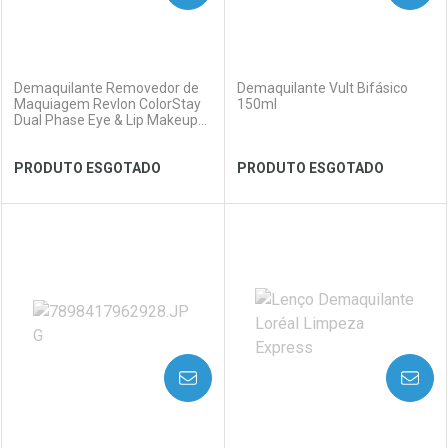
Demaquilante Removedor de
Demaquilante Vult Bifásico
Maquiagem Revlon ColorStay
150ml
Dual Phase Eye & Lip Makeup
Remover 118ml
Ver Desconto Convênio
Ver Desconto Convênio
PRODUTO ESGOTADO
PRODUTO ESGOTADO
FECHAR
FECHAR
FECH
FECH
Laboratório
Por Menos
Laboratório
Por Menos
AVISE-ME
AVISE-ME