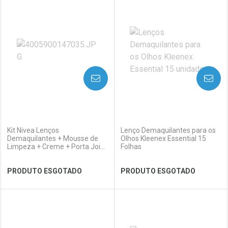
FECHAR
FECHAR
FECH
FECH
Laboratório
Por Menos
Laboratório
Por Menos
AVISE-ME
AVISE-ME
Kit Nivea Lenços
Lenço Demaquilantes para os
Demaquilantes + Mousse de
Olhos Kleenex Essential 15
Limpeza + Creme + Porta Joia
Folhas
Vintage
Ver Desconto Convênio
Ver Desconto Convênio
PRODUTO ESGOTADO
PRODUTO ESGOTADO
FECHAR
FECHAR
FECH
FECH