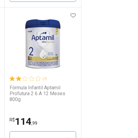
DICIONAR AOS FAVORITOS
ADICIONAR AOS FAVORIT
ECHAR
ECHAR
FECHAR
FECHAR
Laboratório
Por Menos
(7)
Fórmula Infantil Aptamil
Profutura 2 6 A 12 Meses
800g
114
Ativar Desconto
R$
,99