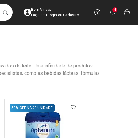
Acesse sua Conta
Precisa de 
Notific
Aces
Bem Vindo,
4
Você po
notifica
Vo
it
BUSCAR
Ver Recursos 
Faça seu Login ou Cadastro
Atendimento ao 
Central de Ajud
ados do leite. Uma infinidade de produtos
Televendas
ecialistas, como as bebidas lácteas, fórmulas
4003-3393
DICIONAR AOS FAVORITOS
ADICIONAR AOS FAVORIT
50% OFF NA 2° UNIDADE