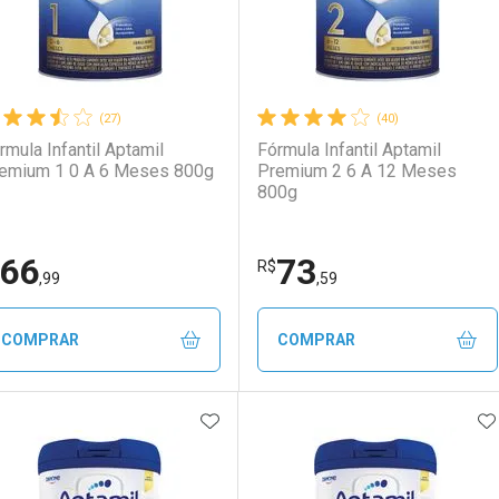
(27)
(40)
rmula Infantil Aptamil
Fórmula Infantil Aptamil
emium 1 0 A 6 Meses 800g
Premium 2 6 A 12 Meses
800g
66
73
R$
,99
,59
COMPRAR
COMPRAR
ADICIONAR AOS FAVORITOS
A
FECHAR
FECHAR
F
F
aboratório
or Menos
Laboratório
Por Menos