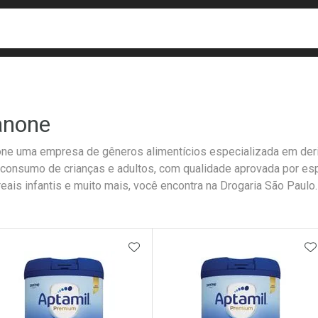
busca
isa?
anone
ne uma empresa de gêneros alimentícios especializada em deriv
 consumo de crianças e adultos, com qualidade aprovada por esp
reais infantis e muito mais, você encontra na Drogaria São Paulo.
ateleira
ADICIONAR AOS FAVORITOS
A