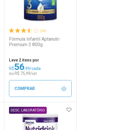
(54)
Fórmula Infantil Aptanutri
Premium 3 800g
Leve 2 itens por
56
R$
,99/cada
ou R$ 75,99/un
COMPRAR
DICIONAR AOS FAVORITOS
ADICIONAR AOS FAVORIT
ECHAR
ECHAR
FECHAR
FECHAR
DESC. LABORATÓRIO
Laboratório
Por Menos