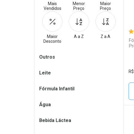
Mais
Menor
Maior
Vendidos
Preço
Preço
Maior
A a Z
Z a A
Fó
Desconto
Pr
Filtros
Outros
R$
Leite
Fórmula Infantil
Água
Bebida Láctea
L
P