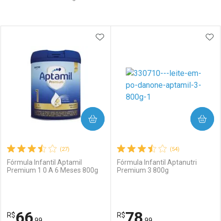
Prateleira
ADICIONAR AOS FAVORITOS
ADI
COMPRAR
COMPRAR
(27)
(54)
Fórmula Infantil Aptamil
Fórmula Infantil Aptanutri
Premium 1 0 A 6 Meses 800g
Premium 3 800g
66
78
R$
R$
,99
,99