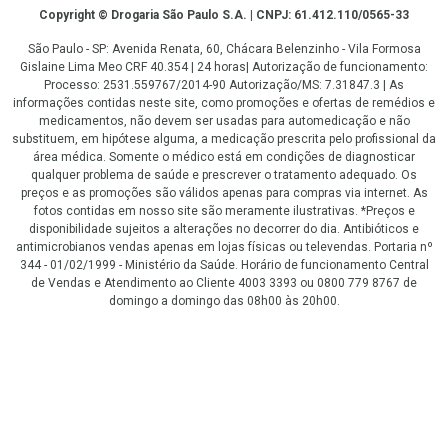
Copyright
Copyright © Drogaria São Paulo S.A. | CNPJ: 61.412.110/0565-33
São Paulo - SP: Avenida Renata, 60, Chácara Belenzinho - Vila Formosa
Gislaine Lima Meo CRF 40.354 | 24 horas| Autorização de funcionamento:
Processo: 2531.559767/2014-90 Autorização/MS: 7.31847.3 | As
informações contidas neste site, como promoções e ofertas de remédios e
medicamentos, não devem ser usadas para automedicação e não
substituem, em hipótese alguma, a medicação prescrita pelo profissional da
área médica. Somente o médico está em condições de diagnosticar
qualquer problema de saúde e prescrever o tratamento adequado. Os
preços e as promoções são válidos apenas para compras via internet. As
fotos contidas em nosso site são meramente ilustrativas. *Preços e
disponibilidade sujeitos a alterações no decorrer do dia. Antibióticos e
antimicrobianos vendas apenas em lojas físicas ou televendas. Portaria nº
344 - 01/02/1999 - Ministério da Saúde. Horário de funcionamento Central
de Vendas e Atendimento ao Cliente 4003 3393 ou 0800 779 8767 de
domingo a domingo das 08h00 às 20h00.
LGPD Aceite os Cookies