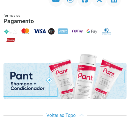
formas de
Pagamento
PIX
MasterCard
VISA
ELO
AMEX
NuPay
Google Pay
Diners Club
Hipercard
Promoção em Destaque
Voltar ao Topo