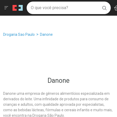
Drogaria São Paulo
Âncoras
Menu
Ac
Ir direto para a home
O que você precisa?
Filtros
Ordenar por
BUSC
Navegue pela página
Ir direto para o conteúdo
Faça a sua busca
Ir direto para a busca
Ir direto para a conta
Ir direto para a ajuda
Breadcrumb
Drogaria Sao Paulo
Danone
Ir direto para a notificações
Ir direto para o carrinho
Ir direto para o menu
Danone
Danone uma empresa de gêneros alimentícios especializada em
derivados do leite. Uma infinidade de produtos para consumo de
crianças e adultos, com qualidade aprovada por especialistas,
como as bebidas lácteas, fórmulas e cereais infantis e muito mais,
você encontra na Drogaria São Paulo.