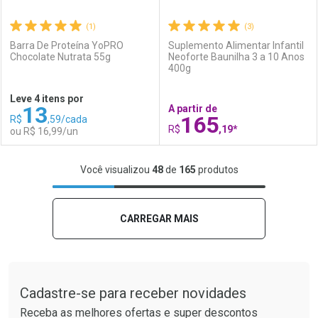
(1)
(3)
Barra De Proteína YoPRO
Suplemento Alimentar Infantil
Chocolate Nutrata 55g
Neoforte Baunilha 3 a 10 Anos
400g
Ativar Desconto
Ativar Desconto
Leve 4 itens por
13
A partir de
Comprar sem Desconto
Comprar sem Desconto
165
R$
,59/cada
Comprar sem Desconto
Comprar sem Desconto
Por R$ 132,59/cada
Por R$ 134,59/cada
R$
,19*
ou R$ 16,99/un
Por R$ 132,59/cada
Por R$ 134,59/cada
FECHAR
FECHAR
F
F
Você visualizou
48
de
165
produtos
Laboratório
Por Menos
Laboratório
Por Menos
CARREGAR MAIS
Tudo sobre a Drogaria São Paulo
Cadastre-se para receber novidades
Receba as melhores ofertas e super descontos