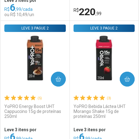
Leve 3 itens por
6
Comprar sem Desconto
Comprar sem Desconto
220
R$
,99/cada
Comprar sem Desconto
R$
Comprar sem Desconto
Por R$ 305,99/cada
Por R$ 48,99/cada
,99
ou R$ 10,49/un
Por R$ 305,99/cada
Por R$ 48,99/cada
LEVE 3 PAGUE 2
FECHAR
FECHAR
LEVE 3 PAGUE 2
F
F
Laboratório
Por Menos
Laboratório
Por Menos
COMPRAR
COMPRAR
(5)
(3)
YoPRO Energy Boost UHT
YoPRO Bebida Láctea UHT
Cappuccino 15g de proteínas
Morango Shake 15g de
250ml
proteínas 250ml
Ativar Desconto
Ativar Desconto
Leve 3 itens por
Leve 3 itens por
6
6
Comprar sem Desconto
Comprar sem Desconto
R$
,99/cada
R$
,99/cada