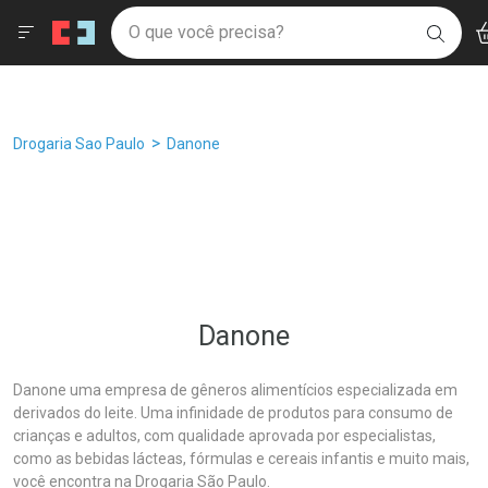
Drogaria São Paulo
Âncoras
Menu
Ac
Ir direto para a home
O que você precisa?
Filtros
Ordenar por
BUSC
Navegue pela página
Ir direto para o conteúdo
Faça a sua busca
Ir direto para a busca
Ir direto para a conta
Ir direto para a ajuda
Breadcrumb
Drogaria Sao Paulo
Danone
Ir direto para a notificações
Ir direto para o carrinho
Ir direto para o menu
Danone
Danone uma empresa de gêneros alimentícios especializada em
derivados do leite. Uma infinidade de produtos para consumo de
crianças e adultos, com qualidade aprovada por especialistas,
como as bebidas lácteas, fórmulas e cereais infantis e muito mais,
você encontra na Drogaria São Paulo.