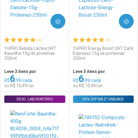
COMPRAR
COMPRAR
(4)
(5)
YoPRO Bebida Láctea UHT
YoPRO Energy Boost UHT Café
Baunilha 15g de proteínas
Expresso 15g de proteínas
250ml
250ml
Ativar Desconto
Ativar Desconto
Leve 3 itens por
Leve 3 itens por
6
6
Comprar sem Desconto
Comprar sem Desconto
R$
,99/cada
R$
,99/cada
Comprar sem Desconto
Comprar sem Desconto
Por R$ 193,59/cada
Por R$ 103,99/cada
ou R$ 10,49/un
ou R$ 10,49/un
Por R$ 193,59/cada
Por R$ 103,99/cada
DESC. LABORATÓRIO
FECHAR
FECHAR
50% OFF NA 2° UNIDADE
F
F
Laboratório
Por Menos
Laboratório
Por Menos