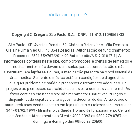
Voltar ao Topo
Copyright
Copyright © Drogaria São Paulo S.A. | CNPJ: 61.412.110/0565-33
São Paulo - SP: Avenida Renata, 60, Chácara Belenzinho - Vila Formosa
Gislaine Lima Meo CRF 40.354 | 24 horas| Autorização de funcionamento:
Processo: 2531.559767/2014-90 Autorização/MS: 7.31847.3 | As
informações contidas neste site, como promoções e ofertas de remédios e
medicamentos, não devem ser usadas para automedicação e não
substituem, em hipótese alguma, a medicação prescrita pelo profissional da
área médica. Somente o médico está em condições de diagnosticar
qualquer problema de saúde e prescrever o tratamento adequado. Os
preços e as promoções são válidos apenas para compras via internet. As
fotos contidas em nosso site são meramente ilustrativas. *Preços e
disponibilidade sujeitos a alterações no decorrer do dia. Antibióticos e
antimicrobianos vendas apenas em lojas físicas ou televendas. Portaria nº
344 - 01/02/1999 - Ministério da Saúde. Horário de funcionamento Central
de Vendas e Atendimento ao Cliente 4003 3393 ou 0800 779 8767 de
domingo a domingo das 08h00 às 20h00.
LGPD Aceite os Cookies