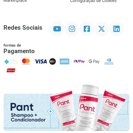
Marketplace
Configuração de Cookies
YouTube
Instagram
Facebook
Twitter
Linkedin
Redes Sociais
formas de
Pagamento
PIX
MasterCard
VISA
ELO
AMEX
NuPay
Google Pay
Diners Club
Hipercard
Promoção em Destaque