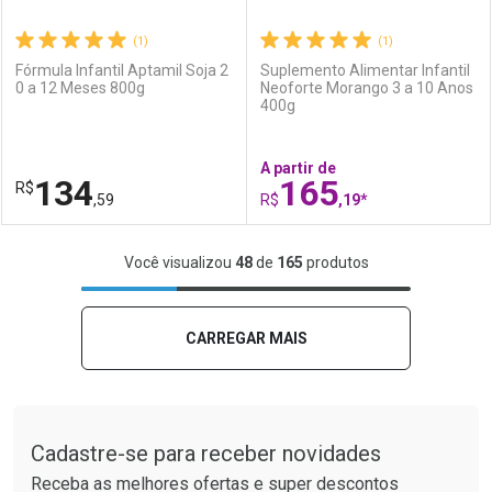
(1)
(1)
Fórmula Infantil Aptamil Soja 2
Suplemento Alimentar Infantil
0 a 12 Meses 800g
Neoforte Morango 3 a 10 Anos
400g
Ativar Desconto
Ativar Desconto
A partir de
Comprar sem Desconto
Comprar sem Desconto
134
165
R$
Comprar sem Desconto
Comprar sem Desconto
Por R$ 175,99/cada
Por R$ 132,59/cada
,59
R$
,19*
Por R$ 175,99/cada
Por R$ 132,59/cada
FECHAR
FECHAR
F
F
Você visualizou
48
de
165
produtos
Laboratório
Por Menos
Laboratório
Por Menos
CARREGAR MAIS
Tudo sobre a Drogaria São Paulo
Cadastre-se para receber novidades
Receba as melhores ofertas e super descontos