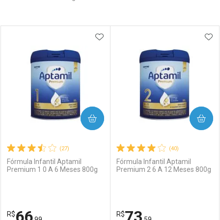
Prateleira
ADICIONAR AOS FAVORITOS
ADI
COMPRAR
COMPRAR
(27)
(40)
Fórmula Infantil Aptamil
Fórmula Infantil Aptamil
Premium 1 0 A 6 Meses 800g
Premium 2 6 A 12 Meses 800g
66
73
R$
R$
,99
,59