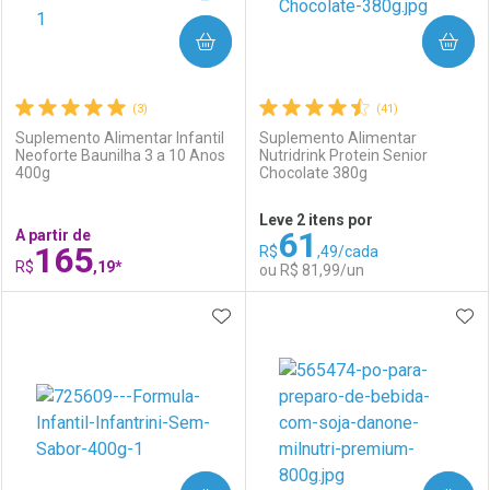
COMPRAR
COMPRAR
(3)
(41)
Suplemento Alimentar Infantil
Suplemento Alimentar
Neoforte Baunilha 3 a 10 Anos
Nutridrink Protein Senior
400g
Chocolate 380g
Ativar Desconto
Ativar Desconto
Leve 2 itens por
61
A partir de
Comprar sem Desconto
Comprar sem Desconto
165
R$
,49/cada
Comprar sem Desconto
Comprar sem Desconto
Por R$ 10,49/cada
Por R$ 10,49/cada
R$
,19*
ou R$ 81,99/un
Por R$ 10,49/cada
Por R$ 10,49/cada
ADICIONAR AOS FAVORITOS
ADI
FECHAR
FECHAR
F
F
Laboratório
Por Menos
Laboratório
Por Menos