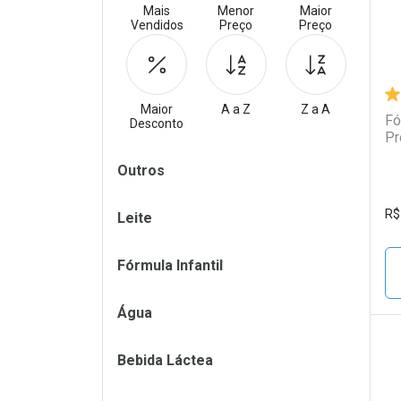
Mais
Menor
Maior
Vendidos
Preço
Preço
Maior
A a Z
Z a A
Fó
Desconto
Pr
Filtros
Outros
R$
Leite
Fórmula Infantil
Água
Bebida Láctea
L
P