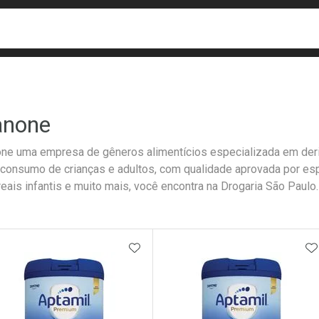
busca
isa?
anone
ne uma empresa de gêneros alimentícios especializada em deriv
 consumo de crianças e adultos, com qualidade aprovada por esp
reais infantis e muito mais, você encontra na Drogaria São Paulo.
ateleira
ADICIONAR AOS FAVORITOS
A