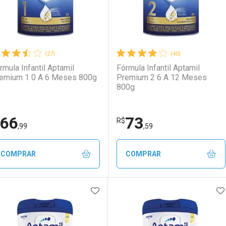
(27)
(40)
rmula Infantil Aptamil
Fórmula Infantil Aptamil
emium 1 0 A 6 Meses 800g
Premium 2 6 A 12 Meses
800g
66
73
R$
,99
,59
COMPRAR
COMPRAR
ADICIONAR AOS FAVORITOS
A
FECHAR
FECHAR
F
F
aboratório
or Menos
Laboratório
Por Menos