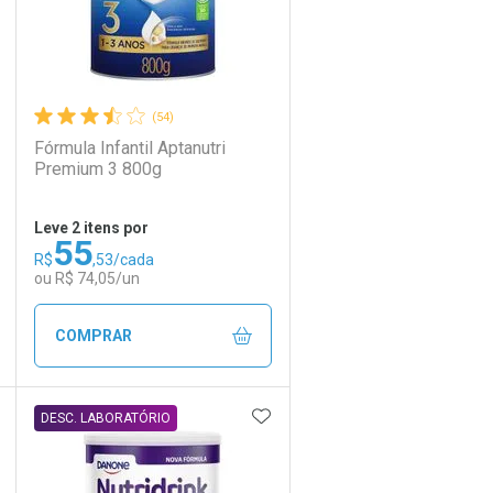
(54)
Fórmula Infantil Aptanutri
Premium 3 800g
Leve 2 itens por
55
R$
,53/cada
ou R$ 74,05/un
COMPRAR
DICIONAR AOS FAVORITOS
ADICIONAR AOS FAVORIT
ECHAR
ECHAR
FECHAR
FECHAR
DESC. LABORATÓRIO
Laboratório
Por Menos