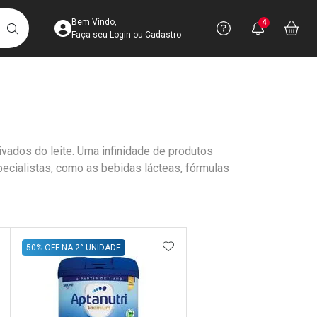
Acesse sua Conta
Precisa de 
Notific
Aces
Bem Vindo,
4
Você po
notifica
Vo
it
BUSCAR
Ver Recursos 
Faça seu Login ou Cadastro
Atendimento ao 
Central de Ajud
ados do leite. Uma infinidade de produtos
Televendas
ecialistas, como as bebidas lácteas, fórmulas
4003-3393
DICIONAR AOS FAVORITOS
ADICIONAR AOS FAVORIT
50% OFF NA 2° UNIDADE