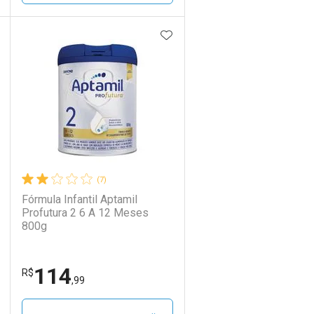
DICIONAR AOS FAVORITOS
ADICIONAR AOS FAVORIT
ECHAR
ECHAR
FECHAR
FECHAR
Laboratório
Por Menos
(7)
Fórmula Infantil Aptamil
Profutura 2 6 A 12 Meses
800g
114
Ativar Desconto
R$
,99