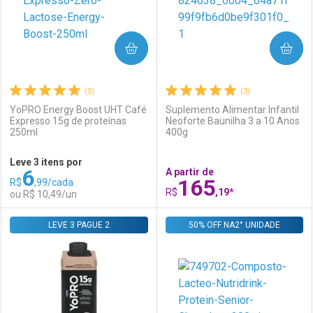
COMPRAR
COMPRAR
(5)
(3)
YoPRO Energy Boost UHT Café
Suplemento Alimentar Infantil
Expresso 15g de proteínas
Neoforte Baunilha 3 a 10 Anos
250ml
400g
Ativar Desconto
Ativar Desconto
Leve 3 itens por
6
A partir de
Comprar sem Desconto
Comprar sem Desconto
165
R$
,99/cada
Comprar sem Desconto
Comprar sem Desconto
Por R$ 103,99/cada
Por R$ 9,49/cada
R$
,19*
ou R$ 10,49/un
Por R$ 103,99/cada
Por R$ 9,49/cada
LEVE 3 PAGUE 2
FECHAR
FECHAR
50% OFF NA2° UNIDADE
F
F
Laboratório
Por Menos
Laboratório
Por Menos