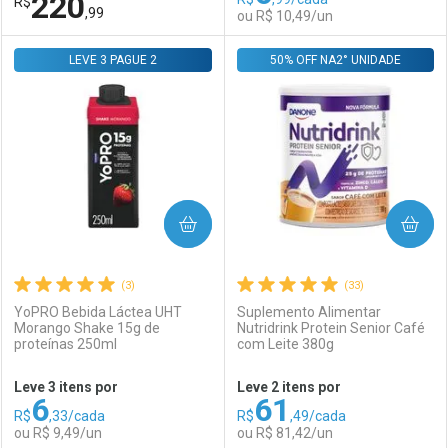
220
R$
Comprar sem Desconto
Comprar sem Desconto
Por R$ 48,99/cada
Por R$ 9,49/cada
,99
ou R$ 10,49/un
Por R$ 48,99/cada
Por R$ 9,49/cada
LEVE 3 PAGUE 2
FECHAR
FECHAR
50% OFF NA2° UNIDADE
F
F
Laboratório
Por Menos
Laboratório
Por Menos
COMPRAR
COMPRAR
(3)
(33)
YoPRO Bebida Láctea UHT
Suplemento Alimentar
Morango Shake 15g de
Nutridrink Protein Senior Café
proteínas 250ml
com Leite 380g
Ativar Desconto
Ativar Desconto
Leve 3 itens por
Leve 2 itens por
6
61
Comprar sem Desconto
Comprar sem Desconto
R$
,33/cada
R$
,49/cada
Comprar sem Desconto
Comprar sem Desconto
Por R$ 220,99/cada
Por R$ 10,49/cada
ou R$ 9,49/un
ou R$ 81,42/un
Por R$ 220,99/cada
Por R$ 10,49/cada