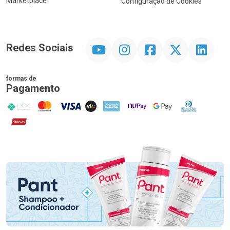
Marketplace
Configuração de Cookies
YouTube
Instagram
Facebook
Twitter
Linkedin
Redes Sociais
formas de
Pagamento
PIX
MasterCard
VISA
ELO
AMEX
NuPay
Google Pay
Diners Club
Hipercard
Promoção em Destaque