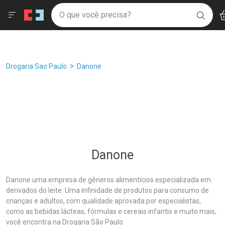
Drogaria São Paulo
Âncoras
Menu
Ac
Ir direto para a home
O que você precisa?
Filtros
Ordenar por
BUSC
Navegue pela página
Ir direto para o conteúdo
Faça a sua busca
Ir direto para a busca
Ir direto para a conta
Ir direto para a ajuda
Breadcrumb
Drogaria Sao Paulo
Danone
Ir direto para a notificações
Ir direto para o carrinho
Ir direto para o menu
Danone
Danone uma empresa de gêneros alimentícios especializada em
derivados do leite. Uma infinidade de produtos para consumo de
crianças e adultos, com qualidade aprovada por especialistas,
como as bebidas lácteas, fórmulas e cereais infantis e muito mais,
você encontra na Drogaria São Paulo.