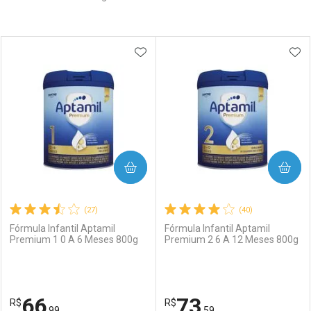
Prateleira
ADICIONAR AOS FAVORITOS
ADI
COMPRAR
COMPRAR
(27)
(40)
Fórmula Infantil Aptamil
Fórmula Infantil Aptamil
Premium 1 0 A 6 Meses 800g
Premium 2 6 A 12 Meses 800g
66
73
R$
R$
,99
,59