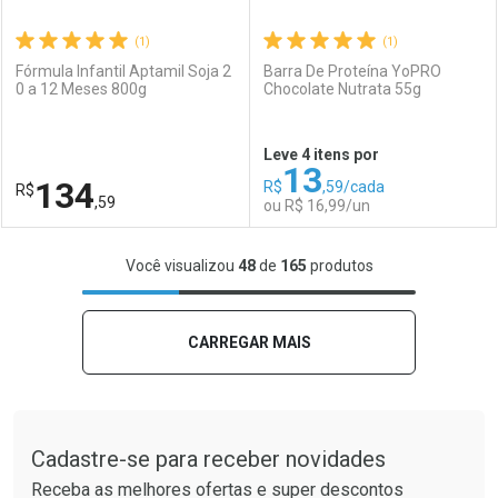
(1)
(1)
Fórmula Infantil Aptamil Soja 2
Barra De Proteína YoPRO
0 a 12 Meses 800g
Chocolate Nutrata 55g
Ativar Desconto
Ativar Desconto
Leve 4 itens por
13
Comprar sem Desconto
Comprar sem Desconto
134
R$
,59/cada
R$
Comprar sem Desconto
Comprar sem Desconto
Por R$ 175,99/cada
Por R$ 132,59/cada
,59
ou R$ 16,99/un
Por R$ 175,99/cada
Por R$ 132,59/cada
FECHAR
FECHAR
F
F
Você visualizou
48
de
165
produtos
Laboratório
Por Menos
Laboratório
Por Menos
CARREGAR MAIS
Tudo sobre a Drogaria São Paulo
Cadastre-se para receber novidades
Receba as melhores ofertas e super descontos