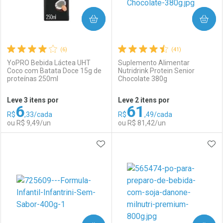
COMPRAR
COMPRAR
(6)
(41)
YoPRO Bebida Láctea UHT
Suplemento Alimentar
Coco com Batata Doce 15g de
Nutridrink Protein Senior
proteínas 250ml
Chocolate 380g
Ativar Desconto
Ativar Desconto
Por R$ 165,19
Leve 3 itens por
Leve 2 itens por
6
61
Comprar sem Desconto
Comprar sem Desconto
R$
,33/cada
R$
,49/cada
Comprar sem Desconto
Comprar sem Desconto
Por R$ 10,49/cada
Por R$ 235,99/cada
ou R$ 9,49/un
ou R$ 81,42/un
Por R$ 10,49/cada
Por R$ 235,99/cada
ADICIONAR AOS FAVORITOS
ADI
FECHAR
FECHAR
F
F
Laboratório
Por Menos
Laboratório
Por Menos