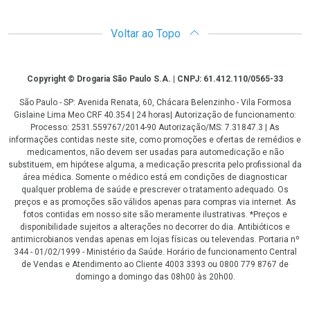
Voltar ao Topo
Copyright
Copyright © Drogaria São Paulo S.A. | CNPJ: 61.412.110/0565-33
São Paulo - SP: Avenida Renata, 60, Chácara Belenzinho - Vila Formosa
Gislaine Lima Meo CRF 40.354 | 24 horas| Autorização de funcionamento:
Processo: 2531.559767/2014-90 Autorização/MS: 7.31847.3 | As
informações contidas neste site, como promoções e ofertas de remédios e
medicamentos, não devem ser usadas para automedicação e não
substituem, em hipótese alguma, a medicação prescrita pelo profissional da
área médica. Somente o médico está em condições de diagnosticar
qualquer problema de saúde e prescrever o tratamento adequado. Os
preços e as promoções são válidos apenas para compras via internet. As
fotos contidas em nosso site são meramente ilustrativas. *Preços e
disponibilidade sujeitos a alterações no decorrer do dia. Antibióticos e
antimicrobianos vendas apenas em lojas físicas ou televendas. Portaria nº
344 - 01/02/1999 - Ministério da Saúde. Horário de funcionamento Central
de Vendas e Atendimento ao Cliente 4003 3393 ou 0800 779 8767 de
domingo a domingo das 08h00 às 20h00.
LGPD Aceite os Cookies