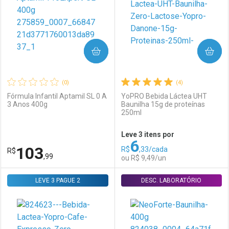
COMPRAR
COMPRAR
(0)
(4)
Fórmula Infantil Aptamil SL 0 A
YoPRO Bebida Láctea UHT
3 Anos 400g
Baunilha 15g de proteínas
250ml
Ativar Desconto
Ativar Desconto
Leve 3 itens por
6
Comprar sem Desconto
Comprar sem Desconto
103
R$
,33/cada
R$
Comprar sem Desconto
Comprar sem Desconto
Por R$ 72,99/cada
Por R$ 193,59/cada
,99
ou R$ 9,49/un
Por R$ 72,99/cada
Por R$ 193,59/cada
LEVE 3 PAGUE 2
FECHAR
FECHAR
DESC. LABORATÓRIO
F
F
Laboratório
Por Menos
Laboratório
Por Menos