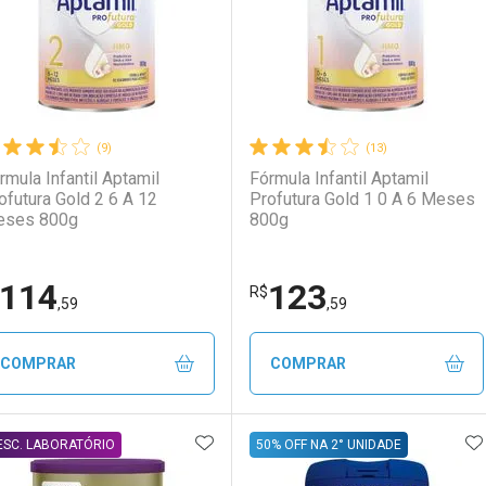
(9)
(13)
rmula Infantil Aptamil
Fórmula Infantil Aptamil
ofutura Gold 2 6 A 12
Profutura Gold 1 0 A 6 Meses
ses 800g
800g
114
123
Ativar Desconto
Ativar Desconto
R$
,59
,59
Comprar sem Desconto
Comprar sem Desconto
Comprar sem Desconto
Comprar sem Desconto
COMPRAR
COMPRAR
Por R$ 66,99/cada
Por R$ 66,99/cada
Por R$ 73,59/cada
Por R$ 73,59/cada
ADICIONAR AOS FAVORITOS
A
FECHAR
FECHAR
F
F
ESC. LABORATÓRIO
50% OFF NA 2° UNIDADE