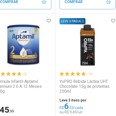
Comprar sem Desconto
Comprar sem Desconto
Comprar sem Desconto
Comprar sem Desconto
COMPRAR
COMPRAR
Por R$ 121,99/cada
Por R$ 121,99/cada
Por R$ 130,59/cada
Por R$ 130,59/cada
ADICIONAR AOS FAVORITOS
A
FECHAR
FECHAR
F
F
LEVE 3 PAGUE 2
aboratório
or Menos
Laboratório
Por Menos
(3)
(19)
rmula Infantil Aptamil
YoPRO Bebida Láctea UHT
um 2 6 A 12 Meses
Chocolate 15g de proteínas
0g
250ml
Leve 3 itens por
6
45
R$
,33/cada
Ativar Desconto
Ativar Desconto
,99
ou R$ 9,49/un