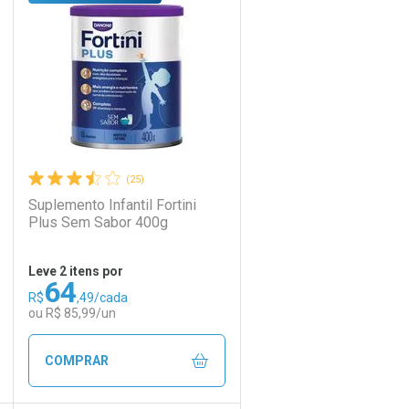
Laboratório
Por Menos
(25)
Suplemento Infantil Fortini
Plus Sem Sabor 400g
Leve 2 itens por
64
R$
,49/cada
Ativar Desconto
ou R$ 85,99/un
Comprar sem Desconto
Comprar sem Desconto
COMPRAR
Por R$ 138,90/cada
Por R$ 138,90/cada