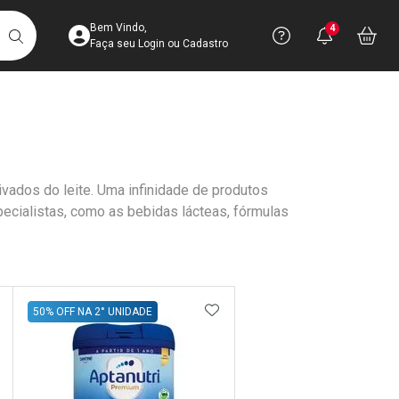
Acesse sua Conta
Precisa de 
Notific
Aces
Bem Vindo,
4
Você po
notifica
Vo
it
BUSCAR
Ver Recursos 
Faça seu Login ou Cadastro
Atendimento ao 
Central de Ajud
ados do leite. Uma infinidade de produtos
Televendas
ecialistas, como as bebidas lácteas, fórmulas
4003-3393
DICIONAR AOS FAVORITOS
ADICIONAR AOS FAVORIT
50% OFF NA 2° UNIDADE