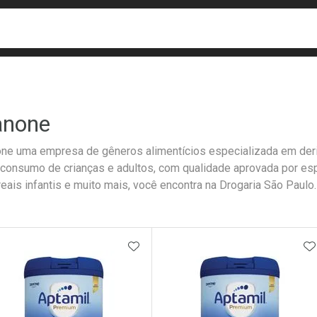
busca
isa?
anone
ne uma empresa de gêneros alimentícios especializada em deriv
 consumo de crianças e adultos, com qualidade aprovada por esp
reais infantis e muito mais, você encontra na Drogaria São Paulo.
ateleira
ADICIONAR AOS FAVORITOS
A