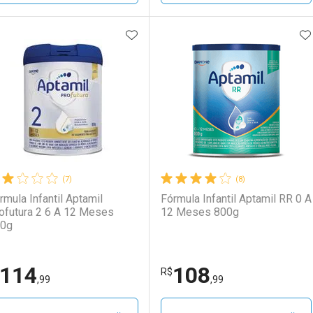
ADICIONAR AOS FAVORITOS
A
FECHAR
FECHAR
F
F
aboratório
or Menos
Laboratório
Por Menos
(7)
(8)
rmula Infantil Aptamil
Fórmula Infantil Aptamil RR 0 A
ofutura 2 6 A 12 Meses
12 Meses 800g
0g
114
108
Ativar Desconto
Ativar Desconto
R$
,99
,99