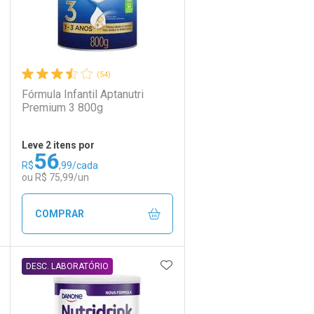
(54)
Fórmula Infantil Aptanutri
Premium 3 800g
Leve 2 itens por
56
R$
,99/cada
ou R$ 75,99/un
COMPRAR
DICIONAR AOS FAVORITOS
ADICIONAR AOS FAVORIT
ECHAR
ECHAR
FECHAR
FECHAR
DESC. LABORATÓRIO
Laboratório
Por Menos