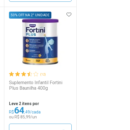
DICIONAR AOS FAVORITOS
ADICIONAR AOS FAVORIT
ECHAR
ECHAR
FECHAR
FECHAR
50% OFF NA 2° UNIDADE
Laboratório
Por Menos
(12)
Suplemento Infantil Fortini
Plus Baunilha 400g
Leve 2 itens por
64
R$
,49/cada
Ativar Desconto
ou R$ 85,99/un