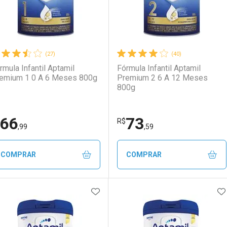
(27)
(40)
rmula Infantil Aptamil
Fórmula Infantil Aptamil
emium 1 0 A 6 Meses 800g
Premium 2 6 A 12 Meses
800g
66
73
R$
,99
,59
COMPRAR
COMPRAR
ADICIONAR AOS FAVORITOS
A
FECHAR
FECHAR
F
F
aboratório
or Menos
Laboratório
Por Menos