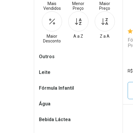
Mais
Menor
Maior
Vendidos
Preço
Preço
Maior
A a Z
Z a A
Fó
Desconto
Pr
Filtros
Outros
R$
Leite
Fórmula Infantil
Água
Bebida Láctea
L
P