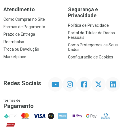
Atendimento
Segurança e
Privacidade
Como Comprar no Site
Política de Privacidade
Formas de Pagamento
Portal do Titular de Dados
Prazo de Entrega
Pessoais
Reembolso
Como Protegemos os Seus
Troca ou Devolução
Dados
Marketplace
Configuração de Cookies
YouTube
Instagram
Facebook
Twitter
Linkedin
Redes Sociais
formas de
Pagamento
PIX
MasterCard
VISA
ELO
AMEX
NuPay
Google Pay
Diners Club
Hipercard