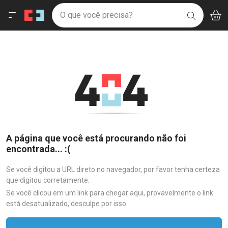
Drogaria São Paulo
Menu
Aces
Ir direto para a home
O que você precisa?
V
i
BUSCAR
Navegue pela página
Ir direto para o conteúdo
Faça a sua busca
Ir direto para a busca
Ir direto para a conta
Ir direto para a ajuda
Ir direto para a notificações
Ir direto para o carrinho
Ir direto para o menu
A página que você está procurando não foi
encontrada... :(
Se você digitou a URL direto no navegador, por favor tenha certeza
que digitou corretamente.
Se você clicou em um link para chegar aqui, provavelmente o link
está desatualizado, desculpe por isso.