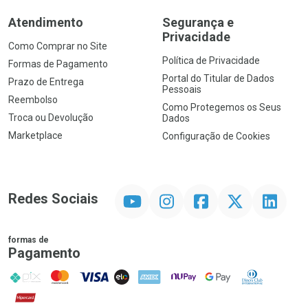
Atendimento
Segurança e
Privacidade
Como Comprar no Site
Política de Privacidade
Formas de Pagamento
Portal do Titular de Dados
Prazo de Entrega
Pessoais
Reembolso
Como Protegemos os Seus
Troca ou Devolução
Dados
Marketplace
Configuração de Cookies
YouTube
Instagram
Facebook
Twitter
Linkedin
Redes Sociais
formas de
Pagamento
PIX
MasterCard
VISA
ELO
AMEX
NuPay
Google Pay
Diners Club
Hipercard