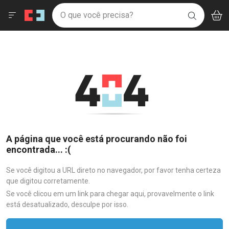
Drogaria São Paulo
Menu
Aces
Ir direto para a home
O que você precisa?
V
i
BUSCAR
Navegue pela página
Ir direto para o conteúdo
Faça a sua busca
Ir direto para a busca
Ir direto para a conta
Ir direto para a ajuda
Ir direto para a notificações
Ir direto para o carrinho
Ir direto para o menu
A página que você está procurando não foi
encontrada... :(
Se você digitou a URL direto no navegador, por favor tenha certeza
que digitou corretamente.
Se você clicou em um link para chegar aqui, provavelmente o link
está desatualizado, desculpe por isso.