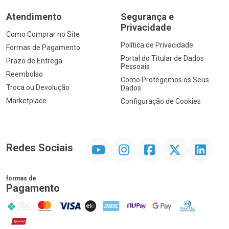
Atendimento
Segurança e
Privacidade
Como Comprar no Site
Política de Privacidade
Formas de Pagamento
Portal do Titular de Dados
Prazo de Entrega
Pessoais
Reembolso
Como Protegemos os Seus
Troca ou Devolução
Dados
Marketplace
Configuração de Cookies
YouTube
Instagram
Facebook
Twitter
Linkedin
Redes Sociais
formas de
Pagamento
PIX
MasterCard
VISA
ELO
AMEX
NuPay
Google Pay
Diners Club
Hipercard