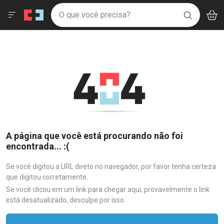
Drogaria São Paulo
Menu
Aces
Ir direto para a home
O que você precisa?
V
i
BUSCAR
Navegue pela página
Ir direto para o conteúdo
Faça a sua busca
Ir direto para a busca
Ir direto para a conta
Ir direto para a ajuda
Ir direto para a notificações
Ir direto para o carrinho
Ir direto para o menu
A página que você está procurando não foi
encontrada... :(
Se você digitou a URL direto no navegador, por favor tenha certeza
que digitou corretamente.
Se você clicou em um link para chegar aqui, provavelmente o link
está desatualizado, desculpe por isso.