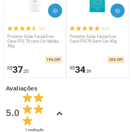
COMPRAR
COMPRAR
(26)
(124)
Protetor Solar Facial Ever
Protetor Solar Facial Ever
Care FPS 70 com Cor Médio
Care FPS70 Sem Cor 40g
40g
19% OFF
20% OFF
37
34
R$
R$
,25
,39
FECHAR
F
FECHAR
F
Avaliações
Laboratório
Laboratório
Por Menos
Por Menos
5.0
1
avaliação