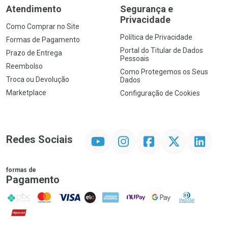
Atendimento
Segurança e
Privacidade
Como Comprar no Site
Política de Privacidade
Formas de Pagamento
Portal do Titular de Dados
Prazo de Entrega
Pessoais
Reembolso
Como Protegemos os Seus
Troca ou Devolução
Dados
Marketplace
Configuração de Cookies
YouTube
Instagram
Facebook
Twitter
Linkedin
Redes Sociais
formas de
Pagamento
PIX
MasterCard
VISA
ELO
AMEX
NuPay
Google Pay
Diners Club
Hipercard