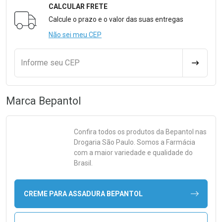
CALCULAR FRETE
Formulário para Calcular o Frete
Calcule o prazo e o valor das suas entregas
Não sei meu CEP
Informe seu CEP
CALCULA
Marca
Bepantol
Confira todos os produtos da
Bepantol
nas
Drogaria São Paulo. Somos a Farmácia
com a maior variedade e qualidade do
Brasil.
CREME PARA ASSADURA BEPANTOL