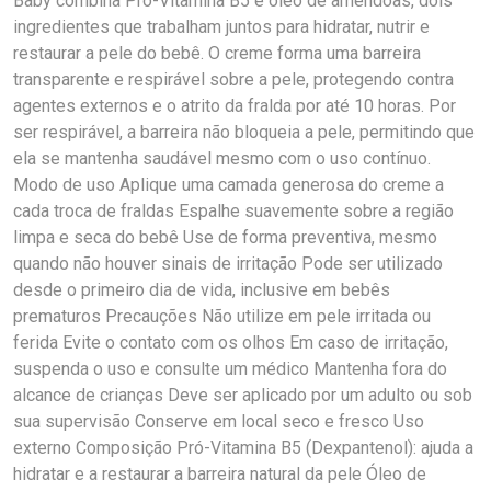
Baby combina Pró-Vitamina B5 e óleo de amêndoas, dois
ingredientes que trabalham juntos para hidratar, nutrir e
restaurar a pele do bebê. O creme forma uma barreira
transparente e respirável sobre a pele, protegendo contra
agentes externos e o atrito da fralda por até 10 horas. Por
ser respirável, a barreira não bloqueia a pele, permitindo que
ela se mantenha saudável mesmo com o uso contínuo.
Modo de uso Aplique uma camada generosa do creme a
cada troca de fraldas Espalhe suavemente sobre a região
limpa e seca do bebê Use de forma preventiva, mesmo
quando não houver sinais de irritação Pode ser utilizado
desde o primeiro dia de vida, inclusive em bebês
prematuros Precauções Não utilize em pele irritada ou
ferida Evite o contato com os olhos Em caso de irritação,
suspenda o uso e consulte um médico Mantenha fora do
alcance de crianças Deve ser aplicado por um adulto ou sob
sua supervisão Conserve em local seco e fresco Uso
externo Composição Pró-Vitamina B5 (Dexpantenol): ajuda a
hidratar e a restaurar a barreira natural da pele Óleo de