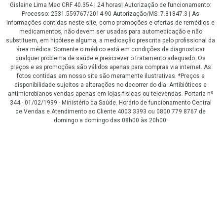
Gislaine Lima Meo CRF 40.354 | 24 horas| Autorização de funcionamento:
Processo: 2531.559767/2014-90 Autorização/MS: 7.31847.3 | As
informações contidas neste site, como promoções e ofertas de remédios e
medicamentos, não devem ser usadas para automedicação e não
substituem, em hipótese alguma, a medicação prescrita pelo profissional da
área médica. Somente o médico está em condições de diagnosticar
qualquer problema de saúde e prescrever o tratamento adequado. Os
preços e as promoções são válidos apenas para compras via internet. As
fotos contidas em nosso site são meramente ilustrativas. *Preços e
disponibilidade sujeitos a alterações no decorrer do dia. Antibióticos e
antimicrobianos vendas apenas em lojas físicas ou televendas. Portaria nº
344 - 01/02/1999 - Ministério da Saúde. Horário de funcionamento Central
de Vendas e Atendimento ao Cliente 4003 3393 ou 0800 779 8767 de
domingo a domingo das 08h00 às 20h00.
LGPD Aceite os Cookies