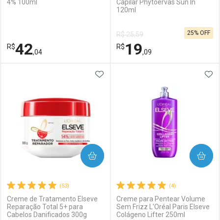
4% 100ml
Capilar Phytoervas Sun In
120ml
Ativar Desconto
Ativar Desconto
25% OFF
R$ 25,59
Comprar sem Desconto
Comprar sem Desconto
42
19
R$
Comprar sem Desconto
R$
Comprar sem Desconto
Por R$ 31,99/cada
Por R$ 29,99/cada
,04
,09
Por R$ 31,99/cada
Por R$ 29,99/cada
ADICIONAR AOS FAVORITOS
ADI
FECHAR
FECHAR
F
F
Laboratório
Por Menos
Laboratório
Por Menos
COMPRAR
COMPRAR
(53)
(4)
Creme de Tratamento Elseve
Creme para Pentear Volume
Reparação Total 5+ para
Sem Frizz L'Oréal Paris Elseve
Cabelos Danificados 300g
Colágeno Lifter 250ml