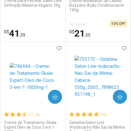
Creme para Pentear Salon Line
Creme Modelador de Cabelo
Definição Máxima Vegano 1Kg
Bozzano Ação Condicionante
140g
Ativar Desconto
Ativar Desconto
10% OFF
R$ 23,99
Comprar sem Desconto
Comprar sem Desconto
41
21
R$
Comprar sem Desconto
R$
Comprar sem Desconto
Por R$ 39,99/cada
Por R$ 38,99/cada
,59
,55
Por R$ 39,99/cada
Por R$ 38,99/cada
ADICIONAR AOS FAVORITOS
ADI
FECHAR
FECHAR
F
F
Laboratório
Por Menos
Laboratório
Por Menos
COMPRAR
COMPRAR
(5)
(31)
Creme de Tratamento Skala
Gelatina Salon Line
Expert Óleo de Coco 3 em 1
#todecacho Não Sai da Minha