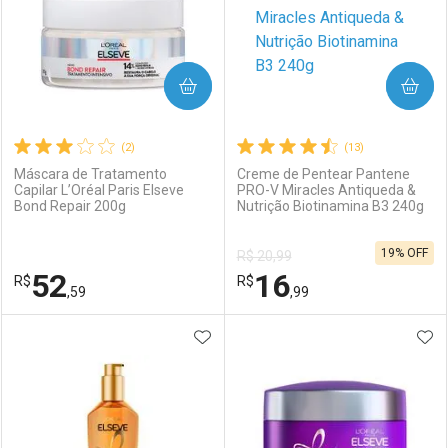
COMPRAR
COMPRAR
(2)
(13)
Máscara de Tratamento
Creme de Pentear Pantene
Capilar L’Oréal Paris Elseve
PRO-V Miracles Antiqueda &
Bond Repair 200g
Nutrição Biotinamina B3 240g
19% OFF
R$ 20,99
52
16
R$
R$
,59
,99
ADICIONAR AOS FAVORITOS
ADI
FECHAR
FECHAR
F
F
Laboratório
Por Menos
Laboratório
Por Menos