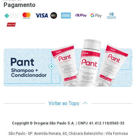
Pagamento
PIX
MasterCard
VISA
ELO
AMEX
NuPay
Google Pay
Diners Club
Hipercard
Promoção em Destaque
Voltar ao Topo
Copyright
Copyright © Drogaria São Paulo S.A. | CNPJ: 61.412.110/0565-33
São Paulo - SP: Avenida Renata, 60, Chácara Belenzinho - Vila Formosa