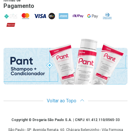
formas de
Pagamento
PIX
MasterCard
VISA
ELO
AMEX
NuPay
Google Pay
Diners Club
Hipercard
Promoção em Destaque
Voltar ao Topo
Copyright
Copyright © Drogaria São Paulo S.A. | CNPJ: 61.412.110/0565-33
São Paulo - SP: Avenida Renata, 60, Chácara Belenzinho - Vila Formosa