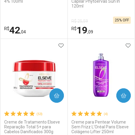
4% 100ml
Capilar Phytoervas Sun In
120ml
Ativar Desconto
Ativar Desconto
25% OFF
R$ 25,59
Comprar sem Desconto
Comprar sem Desconto
42
19
R$
Comprar sem Desconto
R$
Comprar sem Desconto
Por R$ 31,99/cada
Por R$ 29,99/cada
,04
,09
Por R$ 31,99/cada
Por R$ 29,99/cada
ADICIONAR AOS FAVORITOS
ADI
FECHAR
FECHAR
F
F
Laboratório
Por Menos
Laboratório
Por Menos
COMPRAR
COMPRAR
(53)
(4)
Creme de Tratamento Elseve
Creme para Pentear Volume
Reparação Total 5+ para
Sem Frizz L'Oréal Paris Elseve
Cabelos Danificados 300g
Colágeno Lifter 250ml