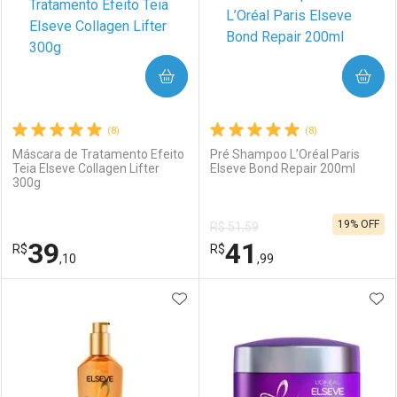
COMPRAR
COMPRAR
(8)
(8)
Máscara de Tratamento Efeito
Pré Shampoo L’Oréal Paris
Teia Elseve Collagen Lifter
Elseve Bond Repair 200ml
300g
19% OFF
R$ 51,59
39
41
R$
R$
,10
,99
ADICIONAR AOS FAVORITOS
ADI
FECHAR
FECHAR
F
F
Laboratório
Por Menos
Laboratório
Por Menos