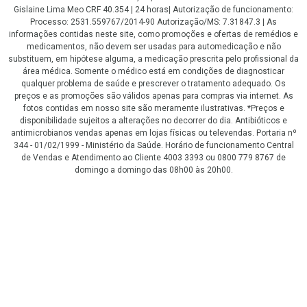
Gislaine Lima Meo CRF 40.354 | 24 horas| Autorização de funcionamento:
Processo: 2531.559767/2014-90 Autorização/MS: 7.31847.3 | As
informações contidas neste site, como promoções e ofertas de remédios e
medicamentos, não devem ser usadas para automedicação e não
substituem, em hipótese alguma, a medicação prescrita pelo profissional da
área médica. Somente o médico está em condições de diagnosticar
qualquer problema de saúde e prescrever o tratamento adequado. Os
preços e as promoções são válidos apenas para compras via internet. As
fotos contidas em nosso site são meramente ilustrativas. *Preços e
disponibilidade sujeitos a alterações no decorrer do dia. Antibióticos e
antimicrobianos vendas apenas em lojas físicas ou televendas. Portaria nº
344 - 01/02/1999 - Ministério da Saúde. Horário de funcionamento Central
de Vendas e Atendimento ao Cliente 4003 3393 ou 0800 779 8767 de
domingo a domingo das 08h00 às 20h00.
LGPD Aceite os Cookies