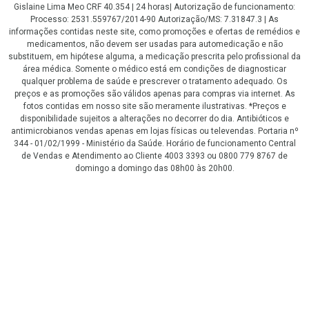
Gislaine Lima Meo CRF 40.354 | 24 horas| Autorização de funcionamento:
Processo: 2531.559767/2014-90 Autorização/MS: 7.31847.3 | As
informações contidas neste site, como promoções e ofertas de remédios e
medicamentos, não devem ser usadas para automedicação e não
substituem, em hipótese alguma, a medicação prescrita pelo profissional da
área médica. Somente o médico está em condições de diagnosticar
qualquer problema de saúde e prescrever o tratamento adequado. Os
preços e as promoções são válidos apenas para compras via internet. As
fotos contidas em nosso site são meramente ilustrativas. *Preços e
disponibilidade sujeitos a alterações no decorrer do dia. Antibióticos e
antimicrobianos vendas apenas em lojas físicas ou televendas. Portaria nº
344 - 01/02/1999 - Ministério da Saúde. Horário de funcionamento Central
de Vendas e Atendimento ao Cliente 4003 3393 ou 0800 779 8767 de
domingo a domingo das 08h00 às 20h00.
LGPD Aceite os Cookies