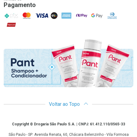
Pagamento
PIX
MasterCard
VISA
ELO
AMEX
NuPay
Google Pay
Diners Club
Hipercard
Promoção em Destaque
Voltar ao Topo
Copyright
Copyright © Drogaria São Paulo S.A. | CNPJ: 61.412.110/0565-33
São Paulo - SP: Avenida Renata, 60, Chácara Belenzinho - Vila Formosa