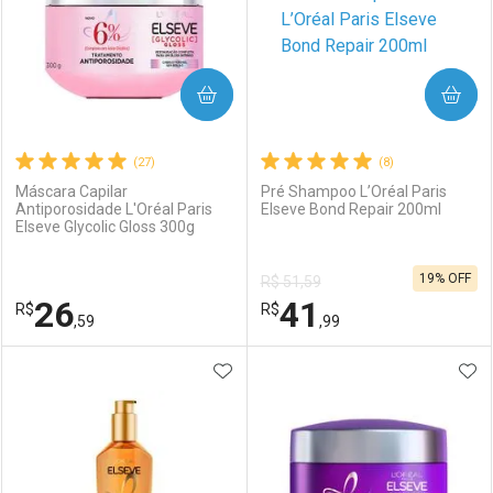
COMPRAR
COMPRAR
(27)
(8)
Máscara Capilar
Pré Shampoo L’Oréal Paris
Antiporosidade L'Oréal Paris
Elseve Bond Repair 200ml
Elseve Glycolic Gloss 300g
19% OFF
R$ 51,59
26
41
R$
R$
,59
,99
ADICIONAR AOS FAVORITOS
ADI
FECHAR
FECHAR
F
F
Laboratório
Por Menos
Laboratório
Por Menos