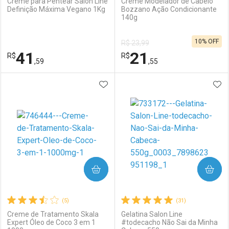
Creme para Pentear Salon Line
Creme Modelador de Cabelo
Definição Máxima Vegano 1Kg
Bozzano Ação Condicionante
140g
Ativar Desconto
Ativar Desconto
10% OFF
R$ 23,99
Comprar sem Desconto
Comprar sem Desconto
41
21
R$
Comprar sem Desconto
R$
Comprar sem Desconto
Por R$ 39,99/cada
Por R$ 38,99/cada
,59
,55
Por R$ 39,99/cada
Por R$ 38,99/cada
ADICIONAR AOS FAVORITOS
ADI
FECHAR
FECHAR
F
F
Laboratório
Por Menos
Laboratório
Por Menos
COMPRAR
COMPRAR
(5)
(31)
Creme de Tratamento Skala
Gelatina Salon Line
Expert Óleo de Coco 3 em 1
#todecacho Não Sai da Minha