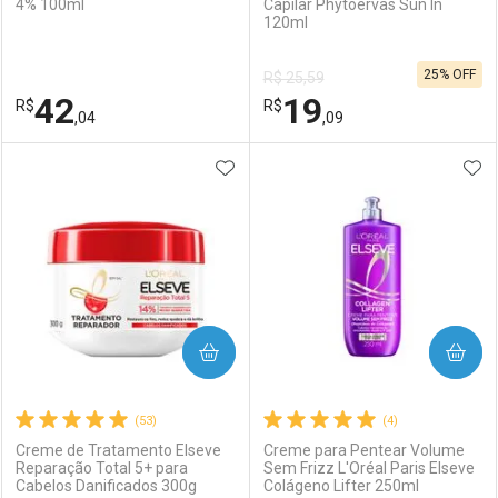
4% 100ml
Capilar Phytoervas Sun In
120ml
Ativar Desconto
Ativar Desconto
25% OFF
R$ 25,59
Comprar sem Desconto
Comprar sem Desconto
42
19
R$
Comprar sem Desconto
R$
Comprar sem Desconto
Por R$ 31,99/cada
Por R$ 29,99/cada
,04
,09
Por R$ 31,99/cada
Por R$ 29,99/cada
ADICIONAR AOS FAVORITOS
ADI
FECHAR
FECHAR
F
F
Laboratório
Por Menos
Laboratório
Por Menos
COMPRAR
COMPRAR
(53)
(4)
Creme de Tratamento Elseve
Creme para Pentear Volume
Reparação Total 5+ para
Sem Frizz L'Oréal Paris Elseve
Cabelos Danificados 300g
Colágeno Lifter 250ml