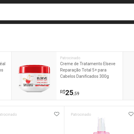
busca
isa?
e
Patrocinado
éal
Creme de Tratamento Elseve
os
Reparação Total 5+ para
Cabelos Danificados 300g
25
R$
,59
ateleira
ADICIONAR AOS FAVORITOS
A
atrocinado
Patrocinado