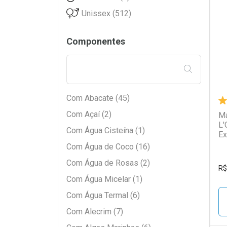
Bioderm (10)
Unissex (512)
Biotropic (1)
L
P
Boca Rosa (2)
Componentes
Bozzano (1)
BRAÉ (3)
FILTRAR PE
Brylcreem (2)
Com Abacate (45)
Cadiveu (10)
Com Açaí (2)
Má
Charming (1)
L'
Com Água Cisteína (1)
Cia Da Natureza (3)
Ex
Com Água de Coco (16)
Cimed (1)
Com Água de Rosas (2)
Clear (2)
R$
Com Água Micelar (1)
Coala Beauty (1)
Com Água Termal (6)
Corpo Dourado (6)
Com Alecrim (7)
Creamy (1)