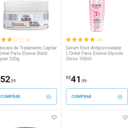
(2)
(22)
scara de Tratamento Capilar
Sérum Elixir Antiporosidade
Oréal Paris Elseve Bond
L'Oréal Paris Elseve Glycolic
pair 200g
Gloss 100ml
52
41
R$
LO TERMO DIGITADO
,59
,99
COMPRAR
COMPRAR
ADICIONAR AOS FAVORITOS
A
FECHAR
FECHAR
F
F