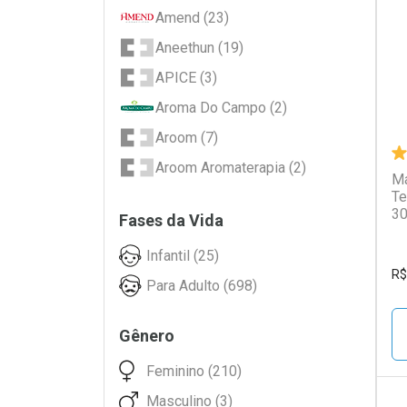
L
P
Amend (23)
Aneethun (19)
APICE (3)
Aroma Do Campo (2)
Aroom (7)
Aroom Aromaterapia (2)
Má
Te
Aussie (18)
3
Fases da Vida
Barba Forte (1)
Infantil (25)
Barbie (3)
R$
Para Adulto (698)
Baruel (1)
Bed Head (8)
Gênero
Beleza Natural (56)
Feminino (210)
Bio Extratus (25)
Masculino (3)