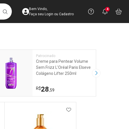
Acesse sua Conta
Precisa de 
Notific
Aces
Bem Vindo,
4
Você po
notifica
Vo
it
BUSCAR
Ver Recursos 
Faça seu Login ou Cadastro
Atendimento ao 
Linkage
Central de Ajud
Patrocinado
Creme para Pentear Volume
Televendas
Sem Frizz L'Oréal Paris Elseve
4003-3393
Colágeno Lifter 250ml
Próxima Imagem
28
R$
,59
DICIONAR AOS FAVORITOS
ADICIONAR AOS FAVORIT