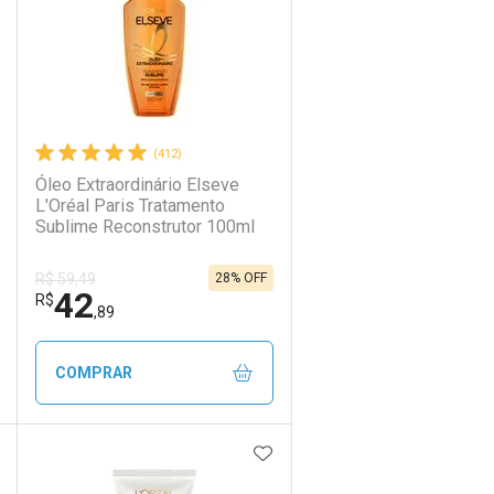
(412)
Óleo Extraordinário Elseve
L'Oréal Paris Tratamento
Sublime Reconstrutor 100ml
28% OFF
R$ 59,49
42
R$
,89
COMPRAR
DICIONAR AOS FAVORITOS
ADICIONAR AOS FAVORIT
ECHAR
ECHAR
FECHAR
FECHAR