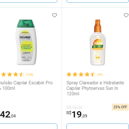
ADICIONAR AOS FAVORITOS
A
FECHAR
FECHAR
F
F
aboratório
or Menos
Laboratório
Por Menos
LO TERMO DIGITADO
(104)
(41)
ulsão Capilar Escabin Pro
Spray Clareador e Hidratante
 100ml
Capilar Phytoervas Sun In
120ml
25% OFF
R$ 25,59
42
19
Ativar Desconto
Ativar Desconto
R$
,04
,09