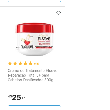
DICIONAR AOS FAVORITOS
ADICIONAR AOS FAVORIT
ECHAR
ECHAR
FECHAR
FECHAR
Laboratório
Por Menos
(53)
Creme de Tratamento Elseve
Reparação Total 5+ para
Cabelos Danificados 300g
25
Ativar Desconto
R$
,59