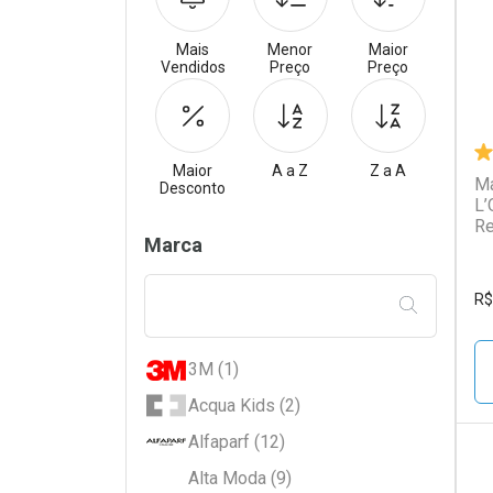
Mais
Menor
Maior
Vendidos
Preço
Preço
Maior
A a Z
Z a A
Má
Desconto
L’
Re
Filtros
Marca
R$
FILTRAR PE
3M (1)
Acqua Kids (2)
Alfaparf (12)
Alta Moda (9)