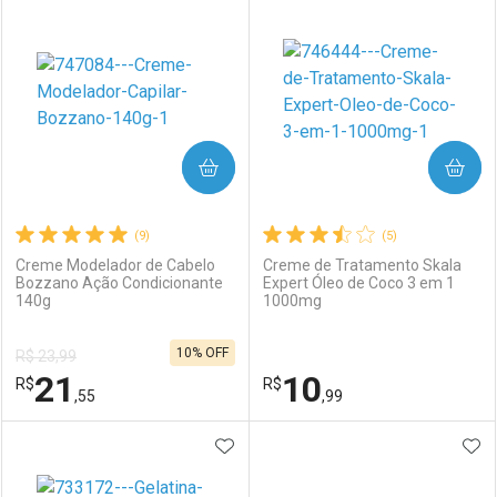
Laboratório
Por Menos
Laboratório
Por Menos
COMPRAR
COMPRAR
(9)
(5)
Creme Modelador de Cabelo
Creme de Tratamento Skala
Bozzano Ação Condicionante
Expert Óleo de Coco 3 em 1
140g
1000mg
Ativar Desconto
Ativar Desconto
10% OFF
R$ 23,99
Comprar sem Desconto
Comprar sem Desconto
21
10
R$
Comprar sem Desconto
R$
Comprar sem Desconto
Por R$ 38,12/cada
Por R$ 41,59/cada
,55
,99
Por R$ 38,12/cada
Por R$ 41,59/cada
ADICIONAR AOS FAVORITOS
ADI
FECHAR
FECHAR
F
F