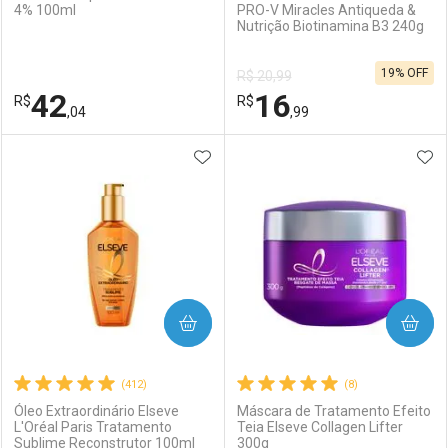
4% 100ml
PRO-V Miracles Antiqueda &
Nutrição Biotinamina B3 240g
19% OFF
R$ 20,99
42
16
R$
R$
,04
,99
ADICIONAR AOS FAVORITOS
ADI
FECHAR
FECHAR
F
F
Laboratório
Por Menos
Laboratório
Por Menos
COMPRAR
COMPRAR
(412)
(8)
Óleo Extraordinário Elseve
Máscara de Tratamento Efeito
L'Oréal Paris Tratamento
Teia Elseve Collagen Lifter
Sublime Reconstrutor 100ml
300g