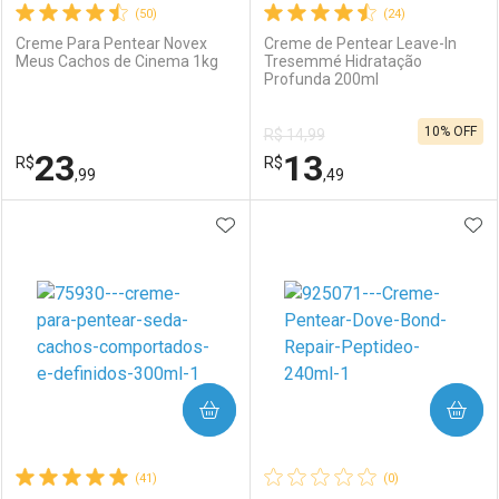
(50)
(24)
Creme Para Pentear Novex
Creme de Pentear Leave-In
Meus Cachos de Cinema 1kg
Tresemmé Hidratação
Profunda 200ml
Ativar Desconto
Ativar Desconto
10% OFF
R$ 14,99
Comprar sem Desconto
Comprar sem Desconto
23
13
R$
Comprar sem Desconto
R$
Comprar sem Desconto
Por R$ 25,59/cada
Por R$ 39,99/cada
,99
,49
Por R$ 25,59/cada
Por R$ 39,99/cada
ADICIONAR AOS FAVORITOS
ADI
FECHAR
FECHAR
F
F
Laboratório
Por Menos
Laboratório
Por Menos
COMPRAR
COMPRAR
(41)
(0)