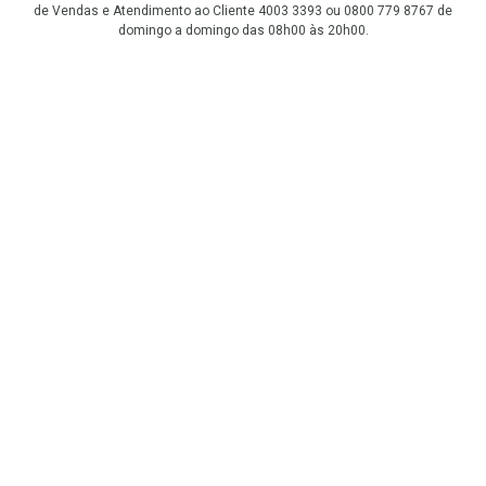
de Vendas e Atendimento ao Cliente 4003 3393 ou 0800 779 8767 de
domingo a domingo das 08h00 às 20h00.
LGPD Aceite os Cookies