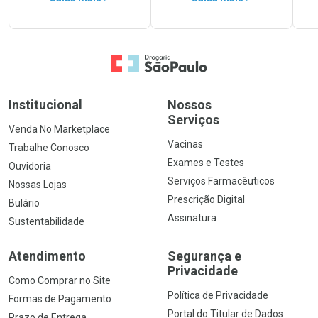
Ir para a Home
Institucional
Nossos
Serviços
Venda No Marketplace
Vacinas
Trabalhe Conosco
Exames e Testes
Ouvidoria
Serviços Farmacêuticos
Nossas Lojas
Prescrição Digital
Bulário
Assinatura
Sustentabilidade
Atendimento
Segurança e
Privacidade
Como Comprar no Site
Política de Privacidade
Formas de Pagamento
Portal do Titular de Dados
Prazo de Entrega