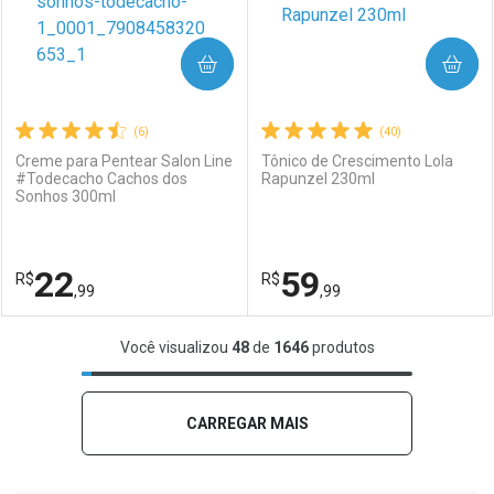
COMPRAR
COMPRAR
(6)
(40)
Creme para Pentear Salon Line
Tônico de Crescimento Lola
#Todecacho Cachos dos
Rapunzel 230ml
Sonhos 300ml
Ativar Desconto
Ativar Desconto
Comprar sem Desconto
Comprar sem Desconto
22
59
R$
Comprar sem Desconto
R$
Comprar sem Desconto
Por R$ 22,99/cada
Por R$ 18,59/cada
,99
,99
Por R$ 22,99/cada
Por R$ 18,59/cada
FECHAR
FECHAR
F
F
Você visualizou
48
de
1646
produtos
Laboratório
Por Menos
Laboratório
Por Menos
CARREGAR MAIS