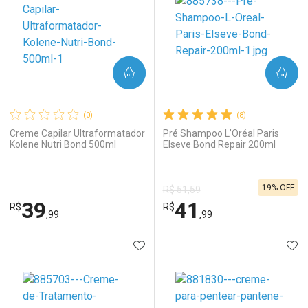
Laboratório
Por Menos
Laboratório
Por Menos
COMPRAR
COMPRAR
(0)
(8)
Creme Capilar Ultraformatador
Pré Shampoo L’Oréal Paris
Kolene Nutri Bond 500ml
Elseve Bond Repair 200ml
Ativar Desconto
Ativar Desconto
19% OFF
R$ 51,59
Comprar sem Desconto
Comprar sem Desconto
39
41
R$
Comprar sem Desconto
R$
Comprar sem Desconto
Por R$ 25,59/cada
Por R$ 28,59/cada
,99
,99
Por R$ 25,59/cada
Por R$ 28,59/cada
ADICIONAR AOS FAVORITOS
ADI
FECHAR
FECHAR
F
F
Laboratório
Por Menos
Laboratório
Por Menos