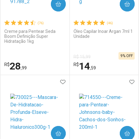
COMPRAR
COMPRAR
(76)
(46)
Creme para Pentear Seda
Óleo Capilar Inoar Argan 7ml 1
Boom Definição Super
Unidade
Hidratação 1kg
Ativar Desconto
Ativar Desconto
9% OFF
R$ 15,99
Comprar sem Desconto
Comprar sem Desconto
28
14
R$
Comprar sem Desconto
R$
Comprar sem Desconto
Por R$ 14,59/cada
Por R$ 57,65/cada
,99
,59
Por R$ 14,59/cada
Por R$ 57,65/cada
ADICIONAR AOS FAVORITOS
ADI
FECHAR
FECHAR
F
F
Laboratório
Por Menos
Laboratório
Por Menos
COMPRAR
COMPRAR