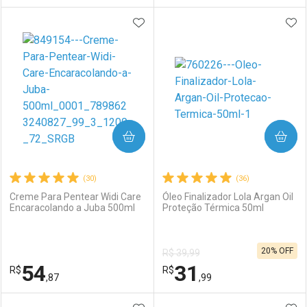
ADICIONAR AOS FAVORITOS
ADI
FECHAR
FECHAR
F
F
Laboratório
Por Menos
Laboratório
Por Menos
COMPRAR
COMPRAR
(30)
(36)
Creme Para Pentear Widi Care
Óleo Finalizador Lola Argan Oil
Encaracolando a Juba 500ml
Proteção Térmica 50ml
Ativar Desconto
Ativar Desconto
20% OFF
R$ 39,99
Comprar sem Desconto
Comprar sem Desconto
54
31
R$
Comprar sem Desconto
R$
Comprar sem Desconto
Por R$ 27,43/cada
Por R$ 28,99/cada
,87
,99
Por R$ 27,43/cada
Por R$ 28,99/cada