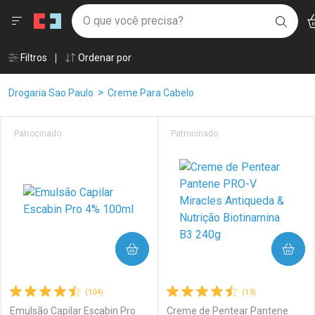
Drogaria São Paulo
Menu
Ac
Ir direto para a home
O que você precisa?
BUSC
Navegue pela página
Ir direto para o conteúdo
Faça a sua busca
Ir direto para a busca
Âncoras
Filtros
Ordenar por
Ir direto para a conta
Ir direto para a ajuda
Breadcrumb
Drogaria Sao Paulo
Creme Para Cabelo
Ir direto para a notificações
Ir direto para o carrinho
Linkagens Internas em Destaque
Promoções em Destaque
Prateleira
Ir direto para o menu
Patrocinado
Patrocinado
COMPRAR
COMPRAR
(104)
(13)
Emulsão Capilar Escabin Pro
Creme de Pentear Pantene