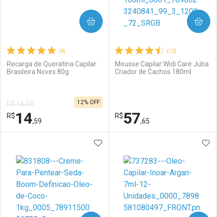
COMPRAR
COMPRAR
(8)
(12)
Recarga de Queratina Capilar
Mousse Capilar Widi Care Juba
Brasileira Novex 80g
Criador de Cachos 180ml
Ativar Desconto
Ativar Desconto
12% OFF
R$ 16,59
Comprar sem Desconto
Comprar sem Desconto
14
57
R$
Comprar sem Desconto
R$
Comprar sem Desconto
Por R$ 52,59/cada
Por R$ 16,99/cada
,59
,65
Por R$ 52,59/cada
Por R$ 16,99/cada
ADICIONAR AOS FAVORITOS
ADI
FECHAR
FECHAR
F
F
Laboratório
Por Menos
Laboratório
Por Menos