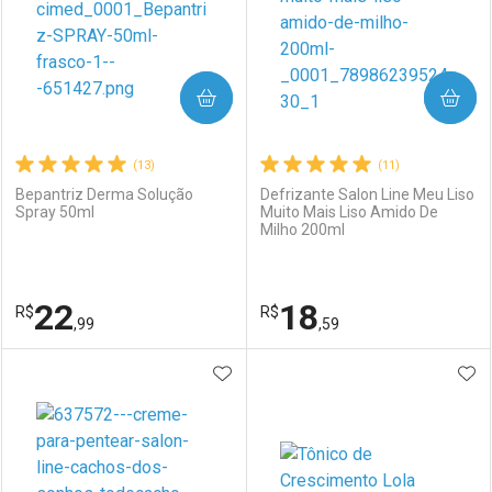
COMPRAR
COMPRAR
(13)
(11)
Bepantriz Derma Solução
Defrizante Salon Line Meu Liso
Spray 50ml
Muito Mais Liso Amido De
Milho 200ml
Ativar Desconto
Ativar Desconto
Comprar sem Desconto
Comprar sem Desconto
22
18
R$
Comprar sem Desconto
R$
Comprar sem Desconto
Por R$ 32,33/cada
Por R$ 19,99/cada
,99
,59
Por R$ 32,33/cada
Por R$ 19,99/cada
ADICIONAR AOS FAVORITOS
ADI
FECHAR
FECHAR
F
F
Laboratório
Por Menos
Laboratório
Por Menos