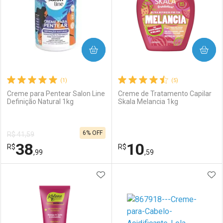
COMPRAR
COMPRAR
(1)
(5)
Creme para Pentear Salon Line
Creme de Tratamento Capilar
Definição Natural 1kg
Skala Melancia 1kg
Ativar Desconto
Ativar Desconto
6% OFF
R$ 41,59
Comprar sem Desconto
Comprar sem Desconto
38
10
R$
Comprar sem Desconto
R$
Comprar sem Desconto
Por R$ 18,99/cada
Por R$ 28,59/cada
,99
,59
Por R$ 18,99/cada
Por R$ 28,59/cada
ADICIONAR AOS FAVORITOS
ADI
FECHAR
FECHAR
F
F
Laboratório
Por Menos
Laboratório
Por Menos