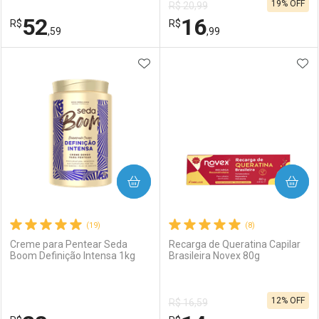
19% OFF
R$ 20,99
Comprar sem Desconto
Comprar sem Desconto
52
16
R$
Comprar sem Desconto
R$
Comprar sem Desconto
Por R$ 39,99/cada
Por R$ 45,24/cada
,59
,99
Por R$ 39,99/cada
Por R$ 45,24/cada
ADICIONAR AOS FAVORITOS
ADI
FECHAR
FECHAR
F
F
Laboratório
Por Menos
Laboratório
Por Menos
COMPRAR
COMPRAR
(19)
(8)
Creme para Pentear Seda
Recarga de Queratina Capilar
Boom Definição Intensa 1kg
Brasileira Novex 80g
Ativar Desconto
Ativar Desconto
12% OFF
R$ 16,59
Comprar sem Desconto
Comprar sem Desconto