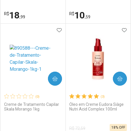
Comprar sem Desconto
Comprar sem Desconto
18
10
R$
Comprar sem Desconto
R$
Comprar sem Desconto
Por R$ 18,59/cada
Por R$ 22,99/cada
,99
,59
Por R$ 18,59/cada
Por R$ 22,99/cada
ADICIONAR AOS FAVORITOS
ADI
FECHAR
FECHAR
F
F
Laboratório
Por Menos
Laboratório
Por Menos
COMPRAR
COMPRAR
(0)
(3)
Creme de Tratamento Capilar
Óleo em Creme Eudora Siàge
Skala Morango 1kg
Nutri Acid Complex 100ml
Ativar Desconto
Ativar Desconto
18% OFF
R$ 72,59