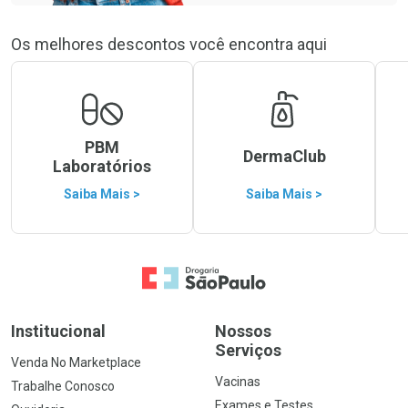
Os melhores descontos você encontra aqui
PBM
DermaClub
Laboratórios
Saiba Mais >
Saiba Mais >
Ir para a Home
Institucional
Nossos
Serviços
Venda No Marketplace
Vacinas
Trabalhe Conosco
Exames e Testes