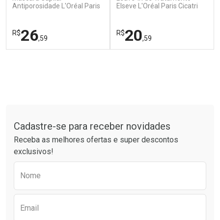
Antiporosidade L'Oréal Paris
Elseve L'Oréal Paris Cicatri
Elseve Glycolic Gloss 300g
Renov 50ml
26
20
R$
R$
,59
,59
FECHAR
FECHAR
FEC
FEC
Laboratório
Laboratório
Por Menos
Por Menos
Tudo sobre a Drogaria São Paulo
Cadastre-se para receber novidades
Receba as melhores ofertas e super descontos
exclusivos!
Preencha o formulário abaixo para receber 
Ativar Desconto
Ativar Desconto
Nome
Comprar sem Desconto
Comprar sem Desconto
Comprar sem Desconto
Comprar sem Desconto
Por R$ 26,59/cada
Por R$ 20,59/cada
Por R$ 26,59/cada
Por R$ 20,59/cada
Email