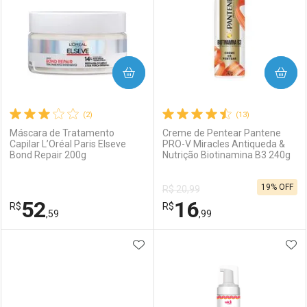
Laboratório
Por Menos
Laboratório
Por Menos
COMPRAR
COMPRAR
(2)
(13)
Máscara de Tratamento
Creme de Pentear Pantene
Capilar L’Oréal Paris Elseve
PRO-V Miracles Antiqueda &
Bond Repair 200g
Nutrição Biotinamina B3 240g
Ativar Desconto
Ativar Desconto
19% OFF
R$ 20,99
Comprar sem Desconto
Comprar sem Desconto
52
16
R$
Comprar sem Desconto
R$
Comprar sem Desconto
Por R$ 39,99/cada
Por R$ 41,99/cada
,59
,99
Por R$ 39,99/cada
Por R$ 41,99/cada
ADICIONAR AOS FAVORITOS
ADI
FECHAR
FECHAR
F
F
Laboratório
Por Menos
Laboratório
Por Menos