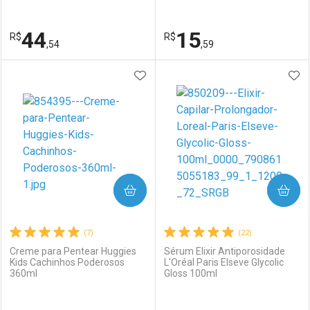
Comprar sem Desconto
Comprar sem Desconto
44
15
R$
Comprar sem Desconto
R$
Comprar sem Desconto
Por R$ 10,59/cada
Por R$ 15,99/cada
,54
,59
Por R$ 10,59/cada
Por R$ 15,99/cada
ADICIONAR AOS FAVORITOS
ADI
FECHAR
FECHAR
F
F
Laboratório
Por Menos
Laboratório
Por Menos
COMPRAR
COMPRAR
(7)
(22)
Creme para Pentear Huggies
Sérum Elixir Antiporosidade
Kids Cachinhos Poderosos
L'Oréal Paris Elseve Glycolic
360ml
Gloss 100ml
Ativar Desconto
Ativar Desconto