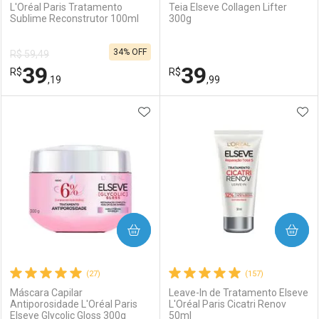
L'Oréal Paris Tratamento
Teia Elseve Collagen Lifter
Sublime Reconstrutor 100ml
300g
34% OFF
R$ 59,49
39
39
R$
R$
,19
,99
ADICIONAR AOS FAVORITOS
ADI
FECHAR
FECHAR
F
F
Laboratório
Por Menos
Laboratório
Por Menos
COMPRAR
COMPRAR
(27)
(157)
Máscara Capilar
Leave-In de Tratamento Elseve
Antiporosidade L'Oréal Paris
L'Oréal Paris Cicatri Renov
Elseve Glycolic Gloss 300g
50ml