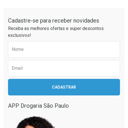
Tudo sobre a Drogaria São Paulo
Cadastre-se para receber novidades
Receba as melhores ofertas e super descontos
exclusivos!
Preencha o formulário abaixo para receber 
Nome
Ativar Desconto
Ativar Desconto
Comprar sem Desconto
Email
Comprar sem Desconto
Comprar sem Desconto
Comprar sem Desconto
Por R$ 59,99/cada
Por R$ 18,99/cada
Por R$ 59,99/cada
Por R$ 18,99/cada
CADASTRAR
APP Drogaria São Paulo