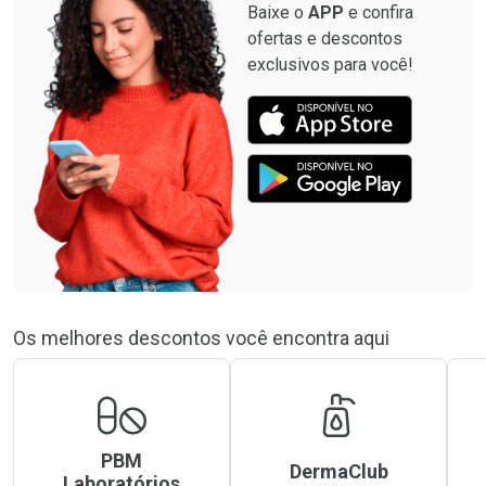
Baixe o
APP
e confira
ofertas e descontos
exclusivos para você!
Os melhores descontos você encontra aqui
PBM
DermaClub
Laboratórios