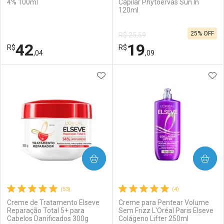
4% 100ml
Capilar Phytoervas Sun In
120ml
Ativar Desconto
Ativar Desconto
25% OFF
R$ 25,59
Comprar sem Desconto
Comprar sem Desconto
42
19
R$
Comprar sem Desconto
R$
Comprar sem Desconto
Por R$ 31,99/cada
Por R$ 29,99/cada
,04
,09
Por R$ 31,99/cada
Por R$ 29,99/cada
ADICIONAR AOS FAVORITOS
ADI
FECHAR
FECHAR
F
F
Laboratório
Por Menos
Laboratório
Por Menos
COMPRAR
COMPRAR
(53)
(4)
Creme de Tratamento Elseve
Creme para Pentear Volume
Reparação Total 5+ para
Sem Frizz L'Oréal Paris Elseve
Cabelos Danificados 300g
Colágeno Lifter 250ml