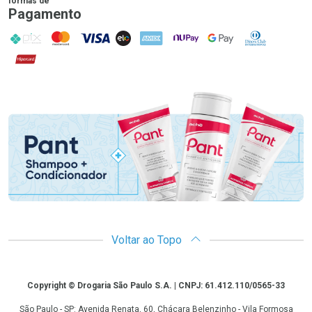
formas de
Pagamento
PIX
MasterCard
VISA
ELO
AMEX
NuPay
Google Pay
Diners Club
Hipercard
Promoção em Destaque
Voltar ao Topo
Copyright
Copyright © Drogaria São Paulo S.A. | CNPJ: 61.412.110/0565-33
São Paulo - SP: Avenida Renata, 60, Chácara Belenzinho - Vila Formosa