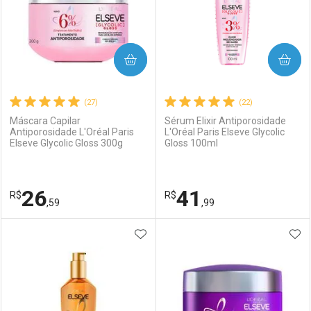
COMPRAR
COMPRAR
(27)
(22)
Máscara Capilar
Sérum Elixir Antiporosidade
Antiporosidade L'Oréal Paris
L'Oréal Paris Elseve Glycolic
Elseve Glycolic Gloss 300g
Gloss 100ml
26
41
R$
R$
,59
,99
ADICIONAR AOS FAVORITOS
ADI
FECHAR
FECHAR
F
F
Laboratório
Por Menos
Laboratório
Por Menos