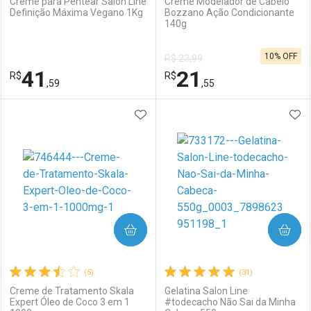
Creme para Pentear Salon Line
Creme Modelador de Cabelo
Definição Máxima Vegano 1Kg
Bozzano Ação Condicionante
140g
Ativar Desconto
Ativar Desconto
10% OFF
R$ 23,99
Comprar sem Desconto
Comprar sem Desconto
41
21
R$
Comprar sem Desconto
R$
Comprar sem Desconto
Por R$ 39,99/cada
Por R$ 38,99/cada
,59
,55
Por R$ 39,99/cada
Por R$ 38,99/cada
ADICIONAR AOS FAVORITOS
ADI
FECHAR
FECHAR
F
F
Laboratório
Por Menos
Laboratório
Por Menos
COMPRAR
COMPRAR
(5)
(31)
Creme de Tratamento Skala
Gelatina Salon Line
Expert Óleo de Coco 3 em 1
#todecacho Não Sai da Minha