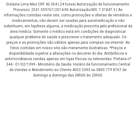
Gislaine Lima Meo CRF 40.354 | 24 horas| Autorização de funcionamento:
Processo: 2531.559767/2014-90 Autorização/MS: 7.31847.3 | As
informações contidas neste site, como promoções e ofertas de remédios e
medicamentos, não devem ser usadas para automedicação e não
substituem, em hipótese alguma, a medicação prescrita pelo profissional da
área médica. Somente o médico está em condições de diagnosticar
qualquer problema de saúde e prescrever o tratamento adequado. Os
preços e as promoções são válidos apenas para compras via internet. As
fotos contidas em nosso site são meramente ilustrativas. *Preços e
disponibilidade sujeitos a alterações no decorrer do dia. Antibióticos e
antimicrobianos vendas apenas em lojas físicas ou televendas. Portaria nº
344 - 01/02/1999 - Ministério da Saúde. Horário de funcionamento Central
de Vendas e Atendimento ao Cliente 4003 3393 ou 0800 779 8767 de
domingo a domingo das 08h00 às 20h00.
LGPD Aceite os Cookies