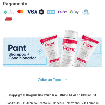
Pagamento
PIX
MasterCard
VISA
ELO
AMEX
NuPay
Google Pay
Diners Club
Hipercard
Promoção em Destaque
Voltar ao Topo
Copyright
Copyright © Drogaria São Paulo S.A. | CNPJ: 61.412.110/0565-33
São Paulo - SP: Avenida Renata, 60, Chácara Belenzinho - Vila Formosa