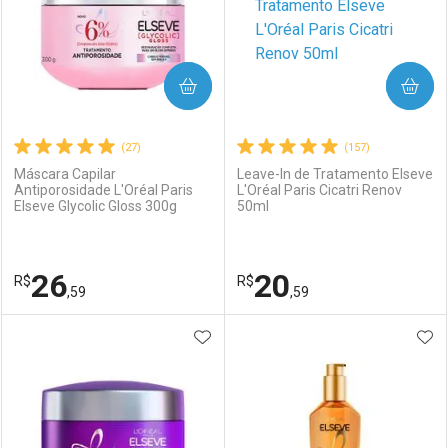
COMPRAR
COMPRAR
(27)
(157)
Máscara Capilar
Leave-In de Tratamento Elseve
Antiporosidade L'Oréal Paris
L'Oréal Paris Cicatri Renov
Elseve Glycolic Gloss 300g
50ml
26
20
R$
R$
,59
,59
ADICIONAR AOS FAVORITOS
ADI
FECHAR
FECHAR
F
F
Laboratório
Por Menos
Laboratório
Por Menos