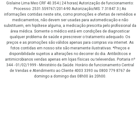
Gislaine Lima Meo CRF 40.354 | 24 horas| Autorização de funcionamento:
Processo: 2531.559767/2014-90 Autorização/MS: 7.31847.3 | As
informações contidas neste site, como promoções e ofertas de remédios e
medicamentos, não devem ser usadas para automedicação e não
substituem, em hipótese alguma, a medicação prescrita pelo profissional da
área médica. Somente o médico está em condições de diagnosticar
qualquer problema de saúde e prescrever o tratamento adequado. Os
preços e as promoções são válidos apenas para compras via internet. As
fotos contidas em nosso site são meramente ilustrativas. *Preços e
disponibilidade sujeitos a alterações no decorrer do dia. Antibióticos e
antimicrobianos vendas apenas em lojas físicas ou televendas. Portaria nº
344 - 01/02/1999 - Ministério da Saúde. Horário de funcionamento Central
de Vendas e Atendimento ao Cliente 4003 3393 ou 0800 779 8767 de
domingo a domingo das 08h00 às 20h00.
LGPD Aceite os Cookies