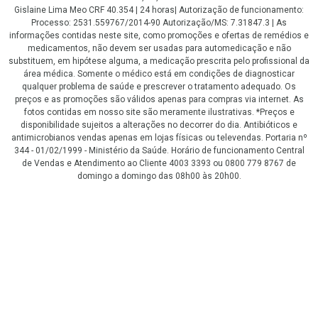
Gislaine Lima Meo CRF 40.354 | 24 horas| Autorização de funcionamento:
Processo: 2531.559767/2014-90 Autorização/MS: 7.31847.3 | As
informações contidas neste site, como promoções e ofertas de remédios e
medicamentos, não devem ser usadas para automedicação e não
substituem, em hipótese alguma, a medicação prescrita pelo profissional da
área médica. Somente o médico está em condições de diagnosticar
qualquer problema de saúde e prescrever o tratamento adequado. Os
preços e as promoções são válidos apenas para compras via internet. As
fotos contidas em nosso site são meramente ilustrativas. *Preços e
disponibilidade sujeitos a alterações no decorrer do dia. Antibióticos e
antimicrobianos vendas apenas em lojas físicas ou televendas. Portaria nº
344 - 01/02/1999 - Ministério da Saúde. Horário de funcionamento Central
de Vendas e Atendimento ao Cliente 4003 3393 ou 0800 779 8767 de
domingo a domingo das 08h00 às 20h00.
LGPD Aceite os Cookies