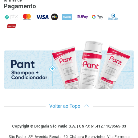
formas de
Pagamento
PIX
MasterCard
VISA
ELO
AMEX
NuPay
Google Pay
Diners Club
Hipercard
Promoção em Destaque
Voltar ao Topo
Copyright
Copyright © Drogaria São Paulo S.A. | CNPJ: 61.412.110/0565-33
São Paulo - SP: Avenida Renata, 60, Chácara Belenzinho - Vila Formosa