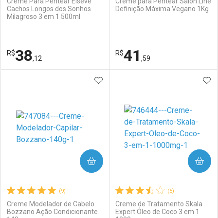
Creme Para Pentear Elseve
Creme para Pentear Salon Line
Cachos Longos dos Sonhos
Definição Máxima Vegano 1Kg
Milagroso 3 em 1 500ml
Ativar Desconto
Ativar Desconto
Comprar sem Desconto
Comprar sem Desconto
38
41
R$
Comprar sem Desconto
R$
Comprar sem Desconto
Por R$ 41,90/cada
Por R$ 39,99/cada
,12
,59
Por R$ 41,90/cada
Por R$ 39,99/cada
ADICIONAR AOS FAVORITOS
ADI
FECHAR
FECHAR
F
F
Laboratório
Por Menos
Laboratório
Por Menos
COMPRAR
COMPRAR
(9)
(5)
Creme Modelador de Cabelo
Creme de Tratamento Skala
Bozzano Ação Condicionante
Expert Óleo de Coco 3 em 1