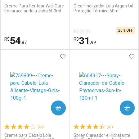
Creme Para Pentear Widi Care
Óleo Finalizador Lola Argan Oil
Encaracolando a Juba 500ml
Proteção Térmica 50ml
Ativar Desconto
Ativar Desconto
20% OFF
R$ 39,99
Comprar sem Desconto
Comprar sem Desconto
54
31
R$
Comprar sem Desconto
R$
Comprar sem Desconto
Por R$ 27,43/cada
Por R$ 28,99/cada
,87
,99
Por R$ 27,43/cada
Por R$ 28,99/cada
ADICIONAR AOS FAVORITOS
ADI
FECHAR
FECHAR
F
F
Laboratório
Por Menos
Laboratório
Por Menos
COMPRAR
COMPRAR
(45)
(41)
Creme para Cabelo Lola
Spray Clareador e Hidratante