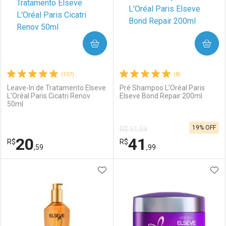
COMPRAR
COMPRAR
(157)
(8)
Leave-In de Tratamento Elseve
Pré Shampoo L’Oréal Paris
L'Oréal Paris Cicatri Renov
Elseve Bond Repair 200ml
50ml
19% OFF
R$ 51,59
20
41
R$
R$
,59
,99
ADICIONAR AOS FAVORITOS
ADI
FECHAR
FECHAR
F
F
Laboratório
Por Menos
Laboratório
Por Menos