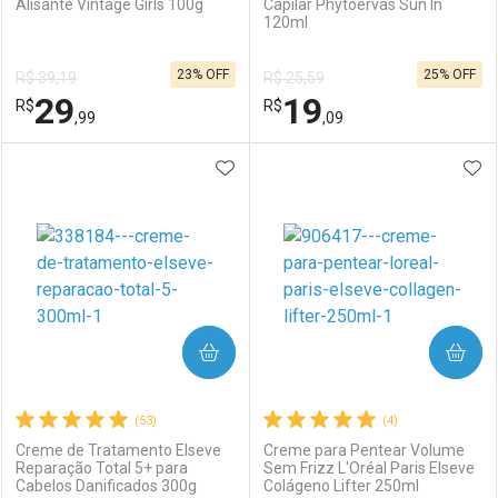
Alisante Vintage Girls 100g
Capilar Phytoervas Sun In
120ml
Ativar Desconto
Ativar Desconto
23% OFF
25% OFF
R$ 39,19
R$ 25,59
Comprar sem Desconto
Comprar sem Desconto
29
19
R$
Comprar sem Desconto
R$
Comprar sem Desconto
Por R$ 54,87/cada
Por R$ 31,99/cada
,99
,09
Por R$ 54,87/cada
Por R$ 31,99/cada
ADICIONAR AOS FAVORITOS
ADI
FECHAR
FECHAR
F
F
Laboratório
Por Menos
Laboratório
Por Menos
COMPRAR
COMPRAR
(53)
(4)
Creme de Tratamento Elseve
Creme para Pentear Volume
Reparação Total 5+ para
Sem Frizz L'Oréal Paris Elseve
Cabelos Danificados 300g
Colágeno Lifter 250ml