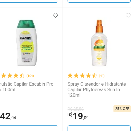
ADICIONAR AOS FAVORITOS
A
FECHAR
FECHAR
F
F
aboratório
or Menos
Laboratório
Por Menos
LO TERMO DIGITADO
(104)
(41)
ulsão Capilar Escabin Pro
Spray Clareador e Hidratante
 100ml
Capilar Phytoervas Sun In
120ml
25% OFF
R$ 25,59
42
19
Ativar Desconto
Ativar Desconto
R$
,04
,09