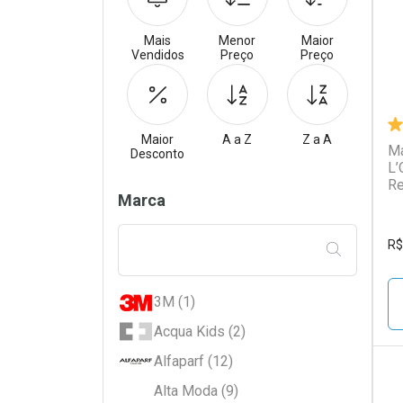
Mais
Menor
Maior
Vendidos
Preço
Preço
Maior
A a Z
Z a A
Má
Desconto
L’
Re
Filtros
Marca
R$
FILTRAR PE
3M (1)
Acqua Kids (2)
Alfaparf (12)
Alta Moda (9)