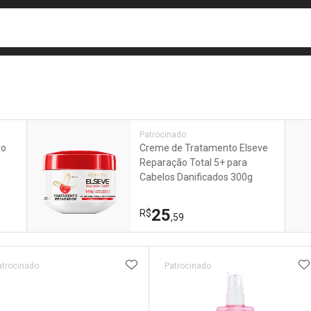
busca
isa?
e
Patrocinado
ro
Creme de Tratamento Elseve
Reparação Total 5+ para
Cabelos Danificados 300g
25
R$
,59
ateleira
ADICIONAR AOS FAVORITOS
A
atrocinado
Patrocinado