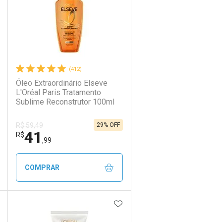
(412)
Óleo Extraordinário Elseve
L'Oréal Paris Tratamento
Sublime Reconstrutor 100ml
29% OFF
R$ 59,49
41
R$
,99
COMPRAR
DICIONAR AOS FAVORITOS
ADICIONAR AOS FAVORIT
ECHAR
ECHAR
FECHAR
FECHAR