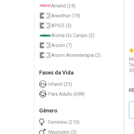
L
P
Amend (24)
Aneethun (19)
APICE (3)
Aroma Do Campo (2)
Aroom (7)
Aroom Aromaterapia (2)
Má
Te
Aussie (18)
3
Fases da Vida
Barba Forte (1)
Infantil (25)
Barbie (3)
R$
Para Adulto (698)
Baruel (1)
Bed Head (8)
Gênero
Beleza Natural (56)
Feminino (210)
Bio Extratus (25)
Masculino (3)