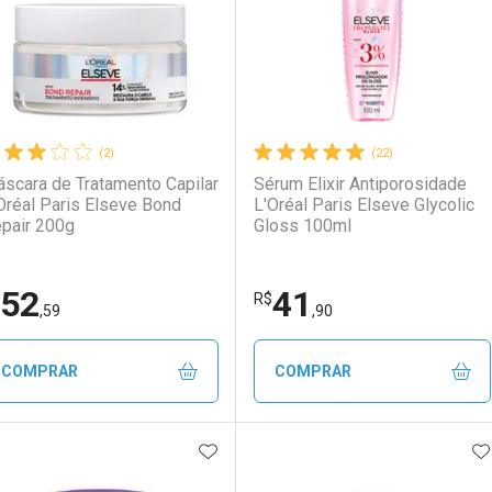
(2)
(22)
scara de Tratamento Capilar
Sérum Elixir Antiporosidade
Oréal Paris Elseve Bond
L'Oréal Paris Elseve Glycolic
pair 200g
Gloss 100ml
52
41
R$
LO TERMO DIGITADO
,59
,90
COMPRAR
COMPRAR
ADICIONAR AOS FAVORITOS
A
FECHAR
FECHAR
F
F