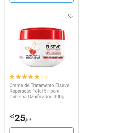
DICIONAR AOS FAVORITOS
ADICIONAR AOS FAVORIT
ECHAR
ECHAR
FECHAR
FECHAR
Laboratório
Por Menos
(53)
Creme de Tratamento Elseve
Reparação Total 5+ para
Cabelos Danificados 300g
25
Ativar Desconto
R$
,59