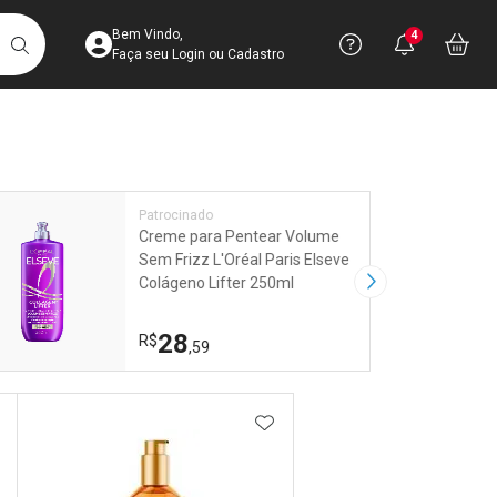
Acesse sua Conta
Precisa de 
Notific
Aces
Bem Vindo,
4
Você po
notifica
Vo
it
BUSCAR
Ver Recursos 
Faça seu Login ou Cadastro
Atendimento ao 
Linkage
Central de Ajud
Patrocinado
Creme para Pentear Volume
Televendas
Sem Frizz L'Oréal Paris Elseve
4003-3393
Colágeno Lifter 250ml
Próxima Imagem
28
R$
,59
DICIONAR AOS FAVORITOS
ADICIONAR AOS FAVORIT