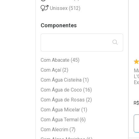
Bioderm (10)
Unissex (512)
Biotropic (1)
L
P
Boca Rosa (2)
Componentes
Bozzano (1)
BRAÉ (3)
FILTRAR PE
Brylcreem (2)
Com Abacate (45)
Cadiveu (10)
Com Açaí (2)
Má
Charming (1)
L'
Com Água Cisteína (1)
Cia Da Natureza (3)
Ex
Com Água de Coco (16)
Cimed (1)
Com Água de Rosas (2)
Clear (2)
R$
Com Água Micelar (1)
Coala Beauty (1)
Com Água Termal (6)
Corpo Dourado (6)
Com Alecrim (7)
Creamy (1)