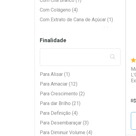
Com Chá Branco (1)
Com Colágeno (4)
L
P
Com Extrato de Cana de Açúcar (1)
Com Extrato de Flor de Lótus (3)
Com Extrato de Girassol (1)
Finalidade
Com Extrato de Linho (1)
FILTRAR PE
Com Extrato de Rosas (1)
Com Geleia Real (2)
Má
Para Alisar (1)
L'
Com Glicerina (1)
Ex
Para Amaciar (12)
Com Manteiga de Babaçu (2)
Para Crescimento (2)
Com Manteiga de Cacau (1)
R$
Para dar Brilho (21)
Com Óleo de Amla (1)
Para Definição (4)
Com Óleo de Argan (3)
Para Desembaraçar (3)
Com Óleo de Coco (5)
Para Diminuir Volume (4)