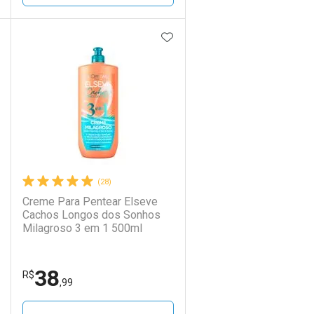
DICIONAR AOS FAVORITOS
ADICIONAR AOS FAVORIT
ECHAR
ECHAR
FECHAR
FECHAR
Laboratório
Por Menos
(28)
Creme Para Pentear Elseve
Cachos Longos dos Sonhos
Milagroso 3 em 1 500ml
38
Ativar Desconto
R$
,99