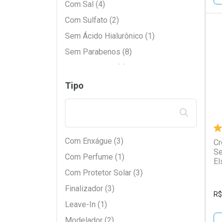
Com Sal (4)
Com Sulfato (2)
Sem Ácido Hialurônico (1)
L
P
Sem Parabenos (8)
Sem Petrolato (1)
Sem Sal (18)
Tipo
Sem Substância Específica (9)
FILTRAR PE
Sem Sulfato (7)
Com Enxágue (3)
Cr
Se
Com Perfume (1)
El
Com Protetor Solar (3)
Finalizador (3)
R$
Leave-In (1)
Modelador (2)