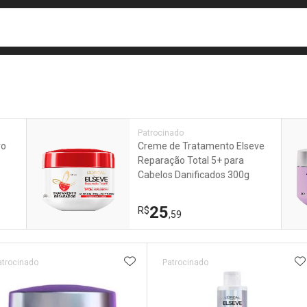
busca
isa?
e
Patrocinado
ro
Creme de Tratamento Elseve
Reparação Total 5+ para
Cabelos Danificados 300g
25
R$
,59
ateleira
ADICIONAR AOS FAVORITOS
A
atrocinado
Patrocinado