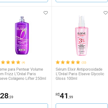
ADICIONAR AOS FAVORITOS
A
FECHAR
FECHAR
F
F
aboratório
or Menos
Laboratório
Por Menos
LO TERMO DIGITADO
(4)
(22)
eme para Pentear Volume
Sérum Elixir Antiporosidade
m Frizz L'Oréal Paris
L'Oréal Paris Elseve Glycolic
seve Colágeno Lifter 250ml
Gloss 100ml
28
41
Ativar Desconto
Ativar Desconto
R$
,59
,99