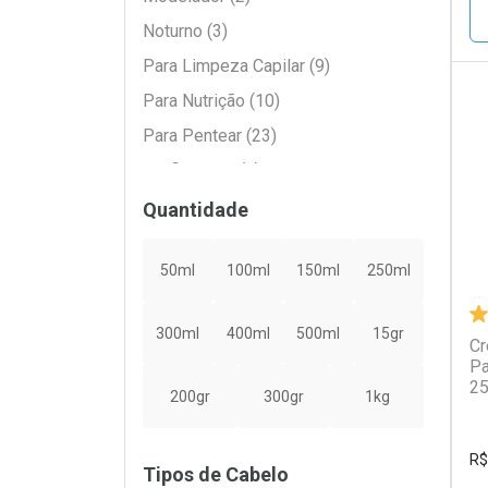
Noturno (3)
Para Limpeza Capilar (9)
Para Nutrição (10)
Para Pentear (23)
L
P
Profissional (2)
Protetor Térmico (4)
Quantidade
Sem Enxágue (23)
50ml
100ml
150ml
250ml
Umidificador (1)
300ml
400ml
500ml
15gr
Cr
Pa
2
200gr
300gr
1kg
R$
Tipos de Cabelo