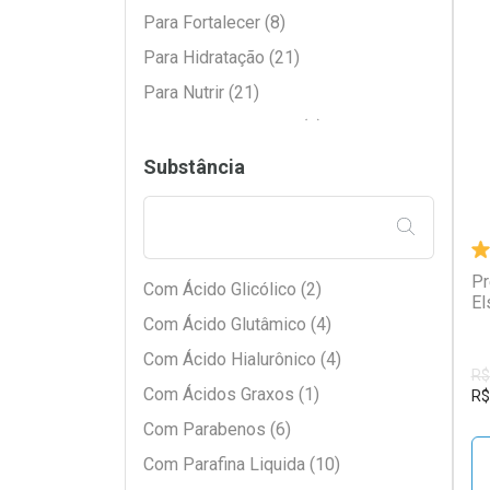
Com Óleo de Girassol (4)
Para Fortalecer (8)
Com Óleo de Limnanthes (1)
Para Hidratação (21)
Com Óleo de Linhaça (2)
L
P
Para Nutrir (21)
Com Óleo de Rícino (3)
Para Praia e Piscina (1)
Com Óleo Mineral (1)
Para Queda (2)
Substância
Com Queratina (17)
Para Reconstrução (14)
Com Vitamina E (1)
FILTRAR PE
Para Restauração (9)
Sem Componente Específico (5)
Para Selar Cutícula (1)
Pr
Com Ácido Glicólico (2)
Para Tirar Frizz (10)
El
Com Ácido Glutâmico (4)
Com Ácido Hialurônico (4)
R$
Com Ácidos Graxos (1)
R$
Com Parabenos (6)
Com Parafina Liquida (10)