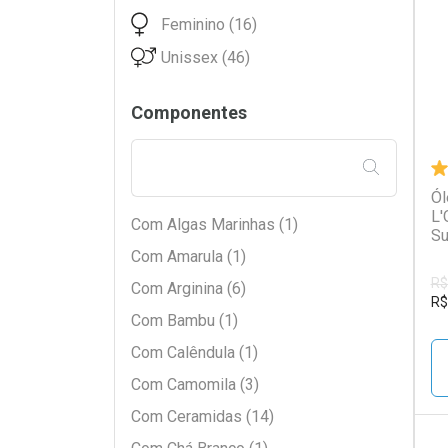
L
P
Feminino (16)
Unissex (46)
Componentes
FILTRAR PE
Ól
L'
Com Algas Marinhas (1)
Su
Com Amarula (1)
R$
Com Arginina (6)
R$
Com Bambu (1)
Com Calêndula (1)
Com Camomila (3)
Com Ceramidas (14)