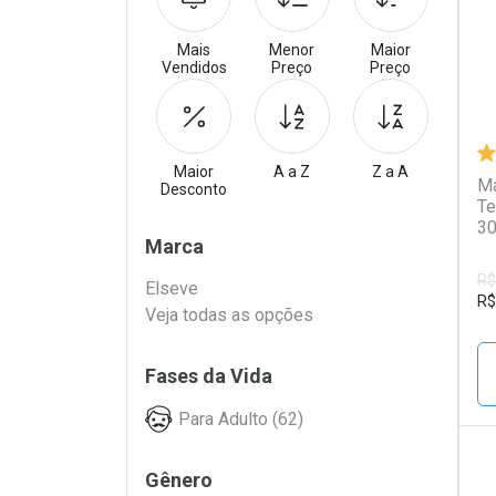
Mais
Menor
Maior
Vendidos
Preço
Preço
Maior
A a Z
Z a A
Má
Desconto
Te
3
Filtros
Marca
R$
Elseve
R$
Veja todas as opções
Fases da Vida
Para Adulto (62)
Gênero