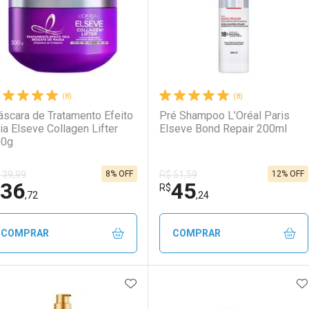
(8)
(8)
scara de Tratamento Efeito
Pré Shampoo L’Oréal Paris
ia Elseve Collagen Lifter
Elseve Bond Repair 200ml
00g
8% OFF
12% OFF
 39,99
R$ 51,59
36
45
R$
,72
,24
COMPRAR
COMPRAR
ADICIONAR AOS FAVORITOS
A
FECHAR
FECHAR
F
F