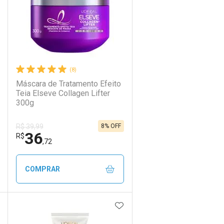
(8)
Máscara de Tratamento Efeito
Teia Elseve Collagen Lifter
300g
8% OFF
R$ 39,99
36
R$
,72
COMPRAR
DICIONAR AOS FAVORITOS
ADICIONAR AOS FAVORIT
ECHAR
ECHAR
FECHAR
FECHAR