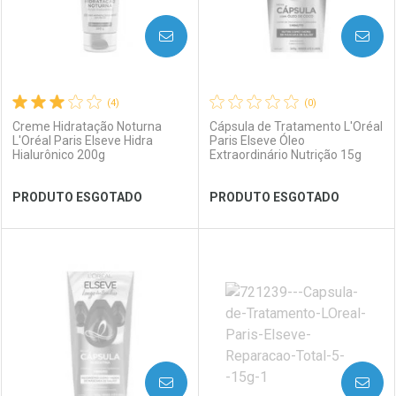
AVISE-ME
AVISE-ME
(4)
(0)
Creme Hidratação Noturna
Cápsula de Tratamento L'Oréal
L'Oréal Paris Elseve Hidra
Paris Elseve Óleo
Hialurônico 200g
Extraordinário Nutrição 15g
Ativar Desconto
Ativar Desconto
PRODUTO ESGOTADO
PRODUTO ESGOTADO
Comprar sem Desconto
Comprar sem Desconto
Comprar sem Desconto
Comprar sem Desconto
Por R$ 157,27/cada
Por R$ 160,66/cada
Por R$ 157,27/cada
Por R$ 160,66/cada
FECHAR
FECHAR
FEC
FEC
Laboratório
Por Menos
Laboratório
Por Menos
AVISE-ME
AVISE-ME