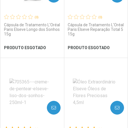
(0)
(0)
Cápsula de Tratamento L'Oréal
Cápsula de Tratamento L'Oréal
Paris Elseve Longo dos Sonhos
Paris Elseve Reparação Total 5
15g
15g
Ver Desconto Convênio
Ver Desconto Convênio
PRODUTO ESGOTADO
PRODUTO ESGOTADO
FECHAR
FECHAR
FEC
FEC
Laboratório
Por Menos
Laboratório
Por Menos
AVISE-ME
AVISE-ME