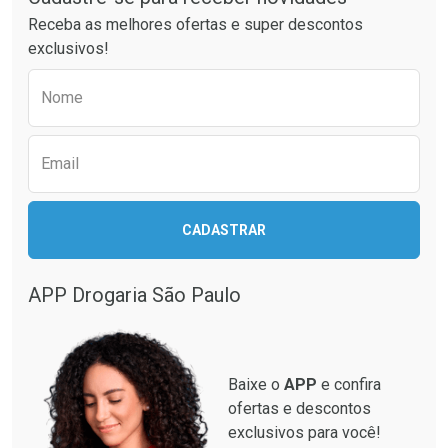
Receba as melhores ofertas e super descontos
exclusivos!
Preencha o formulário abaixo para receber 
Ativar Desconto
Ativar Desconto
Nome
Comprar sem Desconto
Comprar sem Desconto
Comprar sem Desconto
Comprar sem Desconto
Por R$ 26,59/cada
Por R$ 42,04/cada
Por R$ 26,59/cada
Por R$ 42,04/cada
Email
CADASTRAR
APP Drogaria São Paulo
Baixe o
APP
e confira
ofertas e descontos
exclusivos para você!