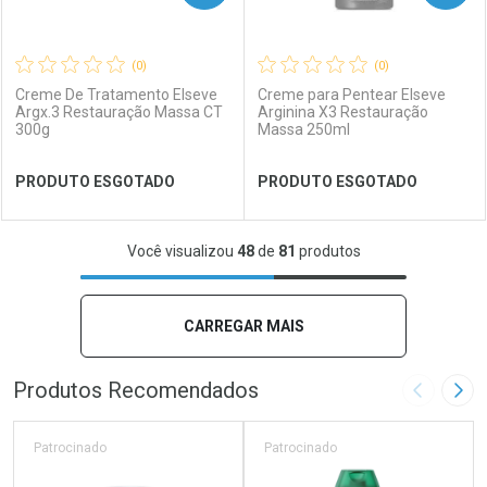
(0)
(0)
Creme De Tratamento Elseve
Creme para Pentear Elseve
Argx.3 Restauração Massa CT
Arginina X3 Restauração
300g
Massa 250ml
Ver Desconto Convênio
Ver Desconto Convênio
PRODUTO ESGOTADO
PRODUTO ESGOTADO
FECHAR
FECHAR
FEC
FEC
Você visualizou
48
de
81
produtos
Laboratório
Por Menos
Laboratório
Por Menos
CARREGAR MAIS
Produtos Recomendados
Imagem A
Pró
Patrocinado
Patrocinado