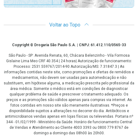
Voltar ao Topo
Copyright
Copyright © Drogaria São Paulo S.A. | CNPJ: 61.412.110/0565-33
São Paulo - SP: Avenida Renata, 60, Chácara Belenzinho - Vila Formosa
Gislaine Lima Meo CRF 40.354 | 24 horas| Autorização de funcionamento:
Processo: 2531.559767/2014-90 Autorização/MS: 7.31847.3 | As
informações contidas neste site, como promoções e ofertas de remédios e
medicamentos, não devem ser usadas para automedicação e não
substituem, em hipótese alguma, a medicação prescrita pelo profissional da
área médica. Somente o médico está em condições de diagnosticar
qualquer problema de saúde e prescrever o tratamento adequado. Os
preços e as promoções são válidos apenas para compras via internet. As
fotos contidas em nosso site são meramente ilustrativas. *Preços e
disponibilidade sujeitos a alterações no decorrer do dia. Antibióticos e
antimicrobianos vendas apenas em lojas físicas ou televendas. Portaria nº
344 - 01/02/1999 - Ministério da Saúde. Horário de funcionamento Central
de Vendas e Atendimento ao Cliente 4003 3393 ou 0800 779 8767 de
domingo a domingo das 08h00 às 20h00.