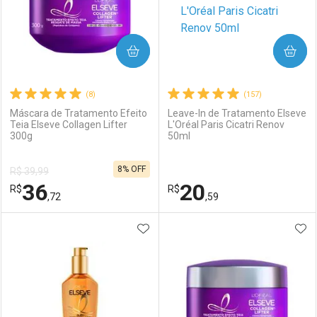
COMPRAR
COMPRAR
(8)
(157)
Máscara de Tratamento Efeito
Leave-In de Tratamento Elseve
Teia Elseve Collagen Lifter
L'Oréal Paris Cicatri Renov
300g
50ml
8% OFF
R$ 39,99
36
20
R$
R$
,72
,59
ADICIONAR AOS FAVORITOS
ADI
FECHAR
FECHAR
F
F
Laboratório
Por Menos
Laboratório
Por Menos