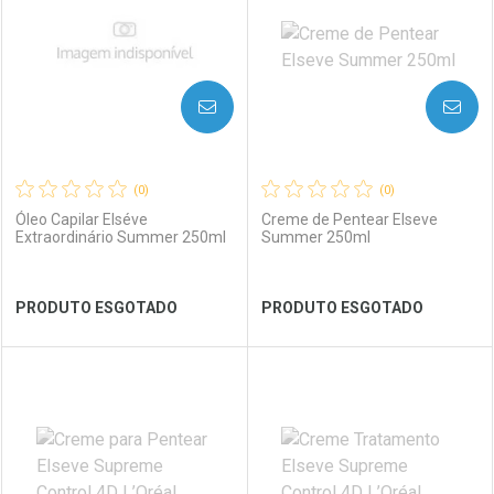
Laboratório
Por Menos
Laboratório
Por Menos
AVISE-ME
AVISE-ME
(0)
(0)
Óleo Capilar Elséve
Creme de Pentear Elseve
Extraordinário Summer 250ml
Summer 250ml
Ver Desconto Convênio
Ver Desconto Convênio
PRODUTO ESGOTADO
PRODUTO ESGOTADO
FECHAR
FECHAR
FEC
FEC
Laboratório
Por Menos
Laboratório
Por Menos