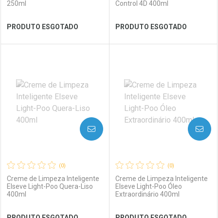
250ml
Control 4D 400ml
Ver Desconto Convênio
Ver Desconto Convênio
PRODUTO ESGOTADO
PRODUTO ESGOTADO
FECHAR
FECHAR
FEC
FEC
Laboratório
Por Menos
Laboratório
Por Menos
AVISE-ME
AVISE-ME
(0)
(0)
Creme de Limpeza Inteligente
Creme de Limpeza Inteligente
Elseve Light-Poo Quera-Liso
Elseve Light-Poo Óleo
400ml
Extraordinário 400ml
Ver Desconto Convênio
Ver Desconto Convênio
PRODUTO ESGOTADO
PRODUTO ESGOTADO