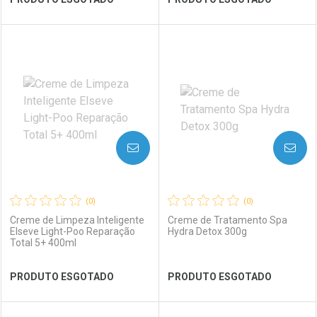
FECHAR
FECHAR
FEC
FEC
Laboratório
Por Menos
Laboratório
Por Menos
AVISE-ME
AVISE-ME
(0)
(0)
Creme de Limpeza Inteligente
Creme de Tratamento Spa
Elseve Light-Poo Reparação
Hydra Detox 300g
Total 5+ 400ml
Ver Desconto Convênio
Ver Desconto Convênio
PRODUTO ESGOTADO
PRODUTO ESGOTADO