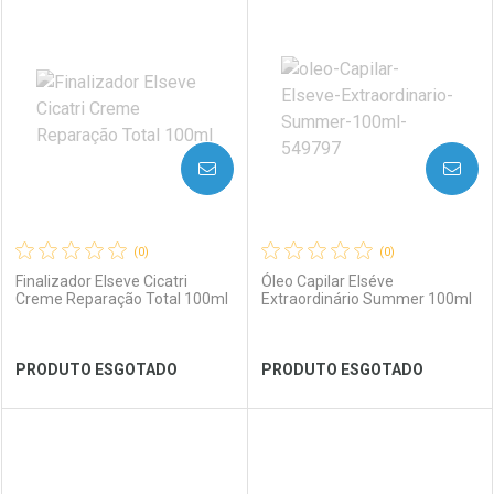
FECHAR
FECHAR
FEC
FEC
Laboratório
Por Menos
Laboratório
Por Menos
AVISE-ME
AVISE-ME
(0)
(0)
Finalizador Elseve Cicatri
Óleo Capilar Elséve
Creme Reparação Total 100ml
Extraordinário Summer 100ml
Ver Desconto Convênio
Ver Desconto Convênio
PRODUTO ESGOTADO
PRODUTO ESGOTADO
FECHAR
FECHAR
FEC
FEC