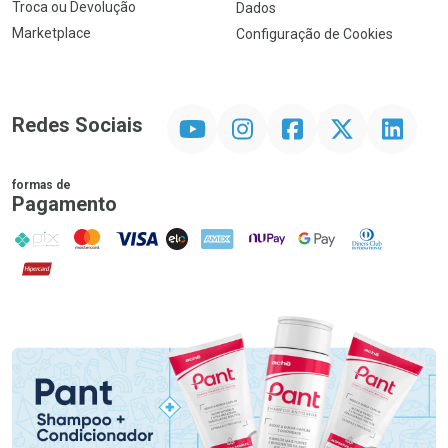
Troca ou Devolução
Dados
Marketplace
Configuração de Cookies
YouTube
Instagram
Facebook
Twitter
Linkedin
Redes Sociais
formas de
Pagamento
PIX
MasterCard
VISA
ELO
AMEX
NuPay
Google Pay
Diners Club
Hipercard
Promoção em Destaque