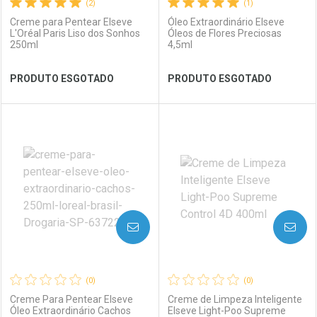
(2)
(1)
Creme para Pentear Elseve
Óleo Extraordinário Elseve
L'Oréal Paris Liso dos Sonhos
Óleos de Flores Preciosas
250ml
4,5ml
Ver Desconto Convênio
Ver Desconto Convênio
PRODUTO ESGOTADO
PRODUTO ESGOTADO
FECHAR
FECHAR
FEC
FEC
Laboratório
Por Menos
Laboratório
Por Menos
AVISE-ME
AVISE-ME
(0)
(0)
Creme Para Pentear Elseve
Creme de Limpeza Inteligente
Óleo Extraordinário Cachos
Elseve Light-Poo Supreme