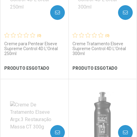
AVISE-ME
AVISE-ME
(0)
(0)
Creme para Pentear Elseve
Creme Tratamento Elseve
Supreme Control 4D L’Oréal
Supreme Control 4D L’Oréal
250ml
300ml
Ver Desconto Convênio
Ver Desconto Convênio
PRODUTO ESGOTADO
PRODUTO ESGOTADO
FECHAR
FECHAR
FEC
FEC
Laboratório
Por Menos
Laboratório
Por Menos
AVISE-ME
AVISE-ME